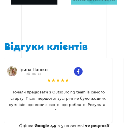
Відгуки клієнтів
Ірина Пашко
28-06-22
Почали працювати з Outsourcing team із самого
старту. Після першої ж зустрічі не було жодних
сумнівів, що вони знають, що роблять. Результат
не забарився!
Оцінка
Google 4.9
з 5 на основі
22 рецензії