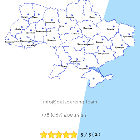
Луцьк
Рівне
Суми
Чернігів
Житомир
Київ
Полтава
Харків
Львів
Хмельницький
Тернопіль
Черкаси
Луганськ
Вінниця
Івано-Франківськ
Ужгород
Дніпро
Кропивницький
Чернівці
Донецьк
Запоріжжя
Миколаїв
Одеса
Херсон
info@outsourcing.team
+38 (067) 409 15 25
5
/
5
(
1
)