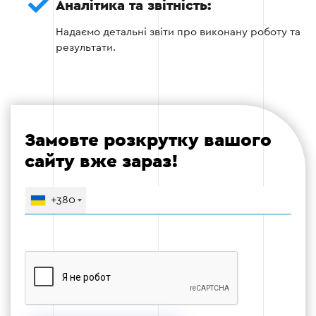
Аналітика та звітність:
Створення внутрішніх посилань для
Надаємо детальні звіти про виконану роботу та
покращення навігації сайтом.
результати.
Етап 3
Замовте розкрутку вашого
сайту вже зараз!
+380
Етап 4 — Контент-маркетинг
Розробка блогу або інформаційного
розділу.
Створення корисного, унікального
контенту, орієнтованого на потреби