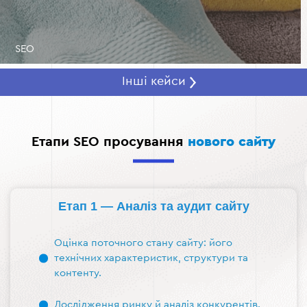
SEO
Інші кейси
Етапи SEO просування
нового сайту
Етап 1 — Аналіз та аудит сайту
Оцінка поточного стану сайту: його
технічних характеристик, структури та
контенту.
Дослідження ринку й аналіз конкурентів.