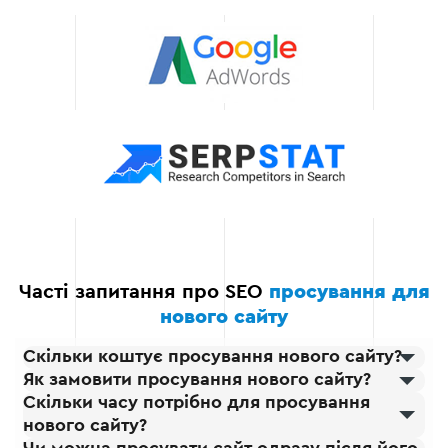
Масштабованість
Наші рішення підходять
як для локальних, так і
для міжнародних
проектів, дозволяючи
масштабувати ваш бізнес
у міру його зростання.
Часті запитання про SEO
просування для
нового сайту
Скільки коштує просування нового сайту?
Як замовити просування нового сайту?
Скільки часу потрібно для просування
нового сайту?