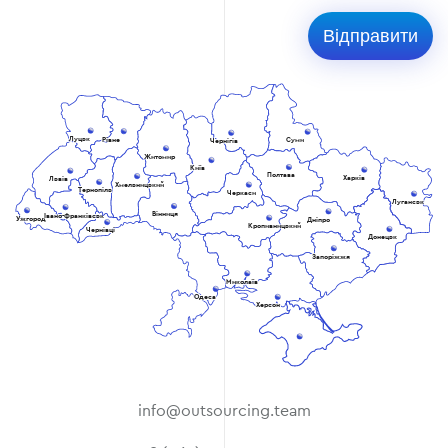
Луцьк
Рівне
Суми
Чернігів
Житомир
Київ
Полтава
Харків
Львів
Хмельницький
Тернопіль
Черкаси
Луганськ
Вінниця
Івано-Франківськ
Ужгород
Дніпро
Кропивницький
Чернівці
Донецьк
Запоріжжя
Миколаїв
Одеса
Херсон
info@outsourcing.team