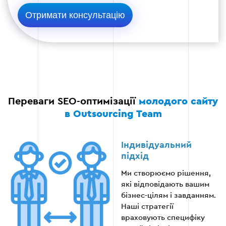
аудиторії.
Регулярне оновлення контенту для
підтримки активності сайту.
Етап 4
Переваги SEO-оптимізації
молодого сайту
в Outsourcing Team
Індивідуальний
Етап 5 — Зовнішнє просування
підхід
Ми створюємо рішення,
Розміщення посилань на авторитетних
які відповідають вашим
ресурсах.
бізнес-цілям і завданням.
Наші стратегії
Використання соціальних мереж для
враховують специфіку
підвищення впізнаваності бренду.