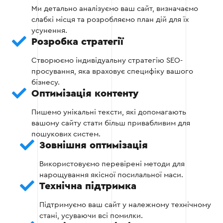
Усунення помилок у коді та налаштування
Ми детально аналізуємо ваш сайт, визначаємо
мобільної адаптивності.
слабкі місця та розробляємо план дій для їх
усунення.
Створення XML-карти сайту і налаштування
Розробка стратегії
robots.txt.
Створюємо індивідуальну стратегію SEO-
просування, яка враховує специфіку вашого
бізнесу.
Етап 2
Оптимізація контенту
Пишемо унікальні тексти, які допомагають
вашому сайту стати більш привабливим для
пошукових систем.
Зовнішня оптимізація
Етап 3 — Внутрішня оптимізація
Використовуємо перевірені методи для
нарощування якісної посилальної маси.
Технічна підтримка
Оптимізація метатегів і заголовків сторінок.
Підтримуємо ваш сайт у належному технічному
Використання ключових слів у контенті з
стані, усуваючи всі помилки.
урахуванням природності тексту.