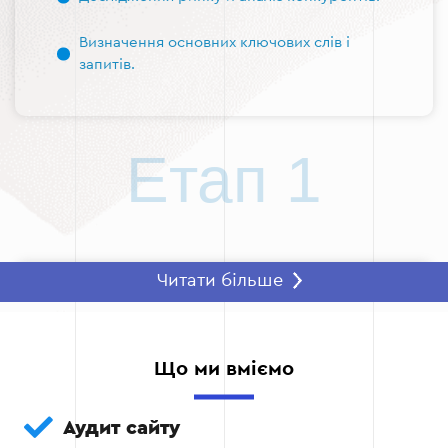
Визначення основних ключових слів і
запитів.
Етап 1
Читати більше
Етап 2 — Технічна оптимізація
Налаштування правильної структури URL
Що ми вміємо
Забезпечення швидкого завантаження
сторінок.
Аудит сайту