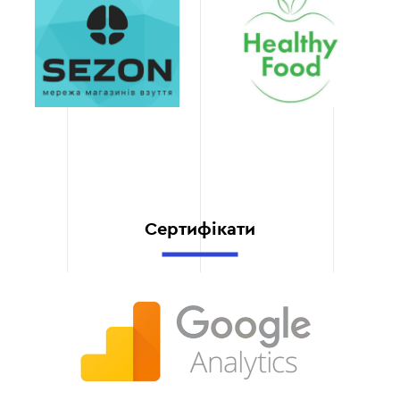
активних робіт.
Регулярне вдосконалення технічних і
контентних аспектів сайту.
Прозорість
Ви отримуєте регулярні
звіти, що дозволяють
Етап 6
відстежувати прогрес на
кожному етапі. Ми
надаємо повний доступ
до даних і аналітики.
Сертифікати
Підтримка та
консультування
Наша команда завжди на
зв’язку, готова відповісти
на ваші питання та
допомогти адаптувати
стратегію до змін ринку.