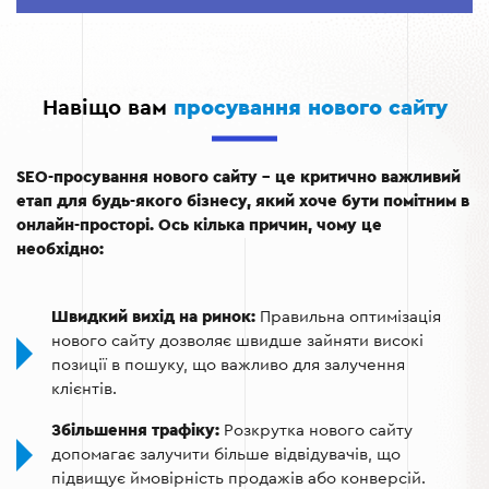
для залучення зворотних посилань і підвищення
авторитету домену.
Контент-маркетинг:
Створення якісного контенту,
який відповідає запитам цільової аудиторії.
Навіщо вам
просування нового сайту
Аналітика та коригування:
Постійний аналіз
ефективності стратегії та її вдосконалення.
SEO-просування нового сайту – це критично важливий
етап для будь-якого бізнесу, який хоче бути помітним в
онлайн-просторі. Ось кілька причин, чому це
необхідно:
Швидкий вихід на ринок:
Правильна оптимізація
нового сайту дозволяє швидше зайняти високі
позиції в пошуку, що важливо для залучення
клієнтів.
Збільшення трафіку:
Розкрутка нового сайту
допомагає залучити більше відвідувачів, що
підвищує ймовірність продажів або конверсій.