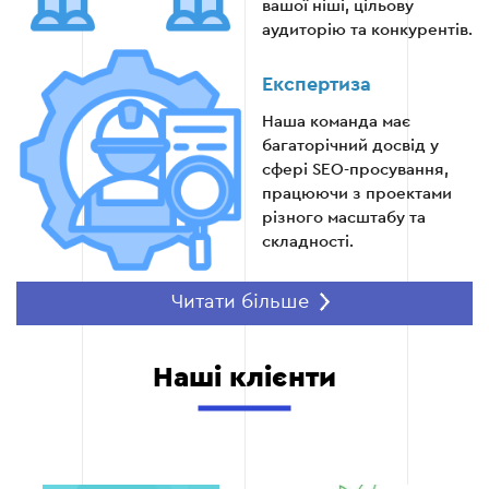
вашої ніші, цільову
аудиторію та конкурентів.
Взаємодія з блогерами та тематичними
сайтами.
Експертиза
Наша команда має
багаторічний досвід у
Етап 5
сфері SEO-просування,
працюючи з проектами
різного масштабу та
складності.
Читати більше
Етап 6 — Аналіз та вдосконалення
Довготривалі
результати
Відстеження позицій сайту, трафіку та
Ми використовуємо
Наші клієнти
поведінки користувачів.
методи, які забезпечують
стабільний ріст
Оптимізація стратегії на основі отриманих
органічного трафіку
даних.
навіть після завершення