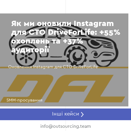
Як ми оновили Instagram
для СТО DriveForLife: +55%
охоплень та +37%
аудиторії
Оновлення Instagram для СТО DriveForLife
SMM-просування
Інші кейси
info@outsourcing.team