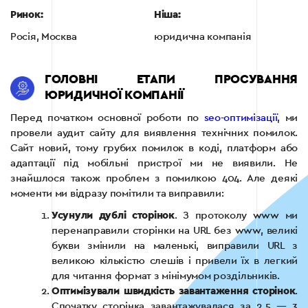
Ринок:
Ніша:
Росія, Москва
юридична компанія
ГОЛОВНІ ЕТАПИ ПРОСУВАННЯ
ЮРИДИЧНОЇ КОМПАНІЇ
Перед початком основної роботи по
seo-оптимізації
, ми
провели аудит сайту для виявлення технічних помилок.
Сайт новий, тому грубих помилок в коді, платформ або
адаптації під мобільні пристрої ми не виявили. Не
знайшлося також проблем з помилкою 404. Але деякі
моменти ми відразу помітили та виправили:
Усунули дублі сторінок
. З протоколу www ми
перенаправили сторінки на URL без www, великі
букви змінили на маленькі, виправили URL з
великою кількістю слешів і привели їх в легкий
для читання формат з мінімумом роздільників.
Оптимізували швидкість завантаження сторінок
.
Спочатку сторінка завантажувалася за 2,5 — 3