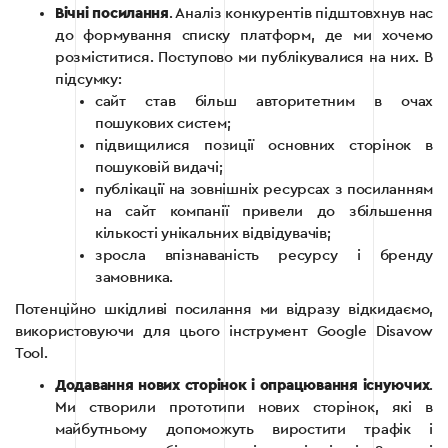
Вічні посилання
. Аналіз конкурентів підштовхнув нас
до формування списку платформ, де ми хочемо
розміститися. Поступово ми публікувалися на них. В
підсумку:
сайт став більш авторитетним в очах
пошукових систем;
підвищилися позиції основних сторінок в
пошуковій видачі;
публікації на зовнішніх ресурсах з посиланням
на сайт компанії привели до збільшення
кількості унікальних відвідувачів;
зросла впізнаваність ресурсу і бренду
замовника.
Потенційно шкідливі посилання ми відразу відкидаємо,
використовуючи для цього інструмент Google Disavow
Tool.
Додавання нових сторінок і опрацювання існуючих
.
Ми створили прототипи нових сторінок, які в
майбутньому допоможуть виростити трафік і