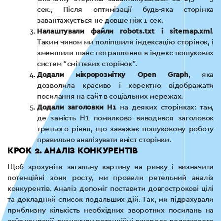
сек., Після оптимізації будь-яка сторінка
завантажується не довше ніж 1 сек.
Налаштували файли robots.txt і sitemap.xml
.
Таким чином ми поліпшили індексацію сторінок, і
зменшили шанс потрапляння в індекс пошукових
систем “сміттєвих сторінок”.
Додали мікророзмітку Open Graph
, яка
дозволила красиво і коректно відображати
посилання на сайт в соціальних мережах.
Додали заголовки H1
на деяких сторінках: там,
де замість H1 помилково виводився заголовок
третього рівня, що заважає пошуковому роботу
правильно аналізувати вміст сторінки.
КРОК 2. АНАЛІЗ КОНКУРЕНТІВ
Щоб зрозуміти загальну картину на ринку і визначити
потенційні зони росту, ми провели ретельний аналіз
конкурентів. Аналіз допоміг поставити довгострокові цілі
та докладний список подальших дій. Так, ми підрахували
приблизну кількість необхідних зворотних посилань на