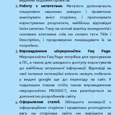
ведення подібних проектів.
Роботу з метатегами
. Метатеги допомагають
пошуковим машинам швидко і правильно
аналізувати вміст сторінки, і пропонувати
користувачам результати, найбільш відповідні
їхнім запитам. Тому на основі аналізу конкурентів і
основних ключових слів ми склали теги Title і
Description, і продовжуємо покращувати їх за
потребою.
Впровадження мікророзмітки Faq Page
.
Мікророзмітки Faq Page потрібна для просування
в ПС, а також для швидкого доступу користувачів
до найбільш актуальної інформації. Відповіді на
свої питання потенційні клієнти можуть побачити
у видачі google ще до переходу на сайт. У
подальших планах стоїть також впровадження
мікророзмітки PRODUCT, яка реалізується за
допомогою розробників сайту.
Оформлення статей
. Збільшити конверсії з
інформаційних сторінок і правильно розподілити
вагу на сторінках сайту ми вирішили за