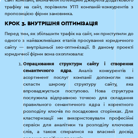
сайт компанії, визначили потенційні джерела додаткового
трафіку на сайт, порівняли УТП компаній-конкурентів з
пропозицією фірми замовника.
КРОК 3. ВНУТРІШНЯ ОПТИМІЗАЦІЯ
Перед тим, як збільшити трафік на сайт, ми приступили до
одного з найважливіших етапів просування юридичного
сайту — внутрішньої seo-оптимізації. В даному проекті
юридичної фірми вона охоплювала:
Опрацювання структури сайту і створення
семантичного ядра
. Аналіз конкурентів і
асортимент послуг компанії допомогли нам
скласти широку структуру сайту, яка
впроваджується поступово. Нова структура
послужила відправною точкою для складання
правильного семантичного ядра і коректного
розподілу ключів по посадкових сторінках. Для
кластеризації ми використовували професійні
сервіси для аналітики та розподілу ключових
слів, а також спиралися на власний досвід