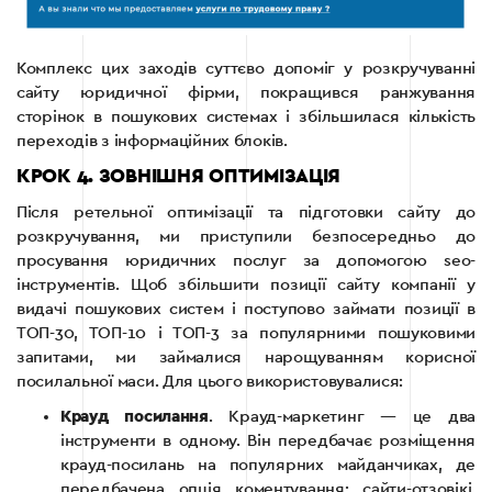
Комплекс цих заходів суттєво допоміг у розкручуванні
сайту юридичної фірми, покращився ранжування
сторінок в пошукових системах і збільшилася кількість
переходів з інформаційних блоків.
КРОК 4. ЗОВНІШНЯ ОПТИМІЗАЦІЯ
Після ретельної оптимізації та підготовки сайту до
розкручування, ми приступили безпосередньо до
просування юридичних послуг за допомогою seo-
інструментів. Щоб збільшити позиції сайту компанії у
видачі пошукових систем і поступово займати позиції в
ТОП-30, ТОП-10 і ТОП-3 за популярними пошуковими
запитами, ми займалися нарощуванням корисної
посилальної маси. Для цього використовувалися:
Крауд посилання
. Крауд-маркетинг — це два
інструменти в одному. Він передбачає розміщення
крауд-посилань на популярних майданчиках, де
передбачена опція коментування: сайти-отзовікі,