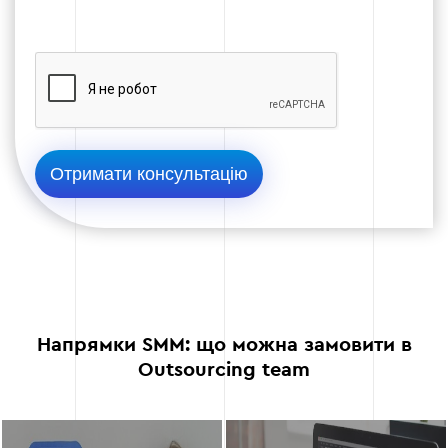
Ми запускаємо SMM-рекламу за чіткою
структурою, забезпечуючи повну прозорість
витрат, де ви бачите кожну гривню у звіті.
Використовуємо стратегію: тестова
кампанія → аналіз результатів →
масштабування переможців, паралельно
тестуючи кілька аудиторій і форматів
оголошень.
Застосовуємо ретаргетинг на відвідувачів
сайту та теплу аудиторію для підвищення
конверсії без додаткового збільшення
бюджету.
Напрямки SMM: що можна замовити в
Для e-commerce підключаємо динамічну
Outsourcing team
рекламу та каталоги, гарантуючи, що весь
рекламний бюджет витрачається
максимально ефективно.