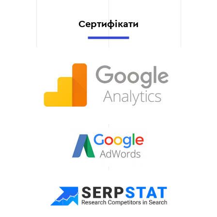
результаті
Не женемося за
Сертифікати
показниками «красивої
звітності». Будуємо
аудиторію та репутацію,
що працюватимуть на
ваш бізнес роками, а не
тільки в рамках
контракту.