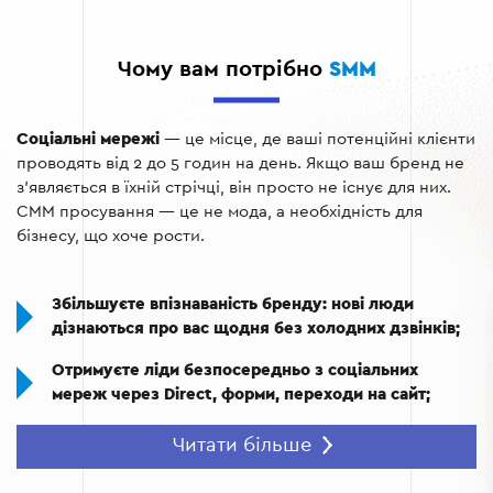
Налаштування таргетованої реклами з точним
попаданням у релевантну аудиторію;
Чому вам потрібно
SMM
Аналітика й оптимізація кампаній на основі KPI:
охоплення, залучення, конверсія;
Соціальні мережі
Регулярна звітність — ви бачите результат
— це місце, де ваші потенційні клієнти
проводять від 2 до 5 годин на день. Якщо ваш бренд не
щомісяця в цифрах, а не у загальних словах.
з’являється в їхній стрічці, він просто не існує для них.
СММ просування — це не мода, а необхідність для
бізнесу, що хоче рости.
Збільшуєте впізнаваність бренду: нові люди
дізнаються про вас щодня без холодних дзвінків;
Отримуєте ліди безпосередньо з соціальних
мереж через Direct, форми, переходи на сайт;
Будуєте лояльність: клієнти, які стежать за
Читати більше
брендом у соцмережах, купують частіше і більше;