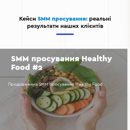
Керуєте репутацією: швидко відповідаєте на
відгуки й формуєте довіру до компанії;
Кейси
SMM просування:
реальні
Масштабуєте продажі: ріст охоплення прямо
результати наших клієнтів
впливає на трафік, конверсію та ROI.
SMM просування Healthy
Food #2
Продовження SMM просування Healthy Food