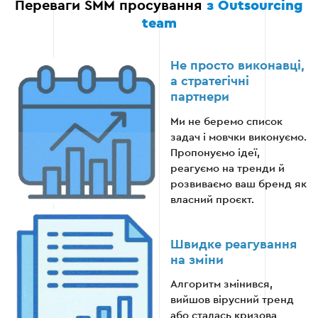
Переваги SMM просування
з Outsourcing
співпраці, завдяки якій ви завжди в курсі справ.
team
Надаємо детальний щомісячний звіт, що
включає динаміку охоплення, зростання
Не просто виконавці,
підписників, вартість лідів, конверсію та
а стратегічні
аналіз найефективнішого контенту.
партнери
Ми не беремо список
Пояснюємо кожну цифру зрозумілою
задач і мовчки виконуємо.
мовою без професійного жаргону та
Пропонуємо ідеї,
порожніх фраз типу «покращилось».
реагуємо на тренди й
розвиваємо ваш бренд як
Відверто обговорюємо результати: якщо
власний проєкт.
показники нижчі за план, ми чесно
пояснюємо причини та пропонуємо план
подальших змін.
Швидке реагування
на зміни
Алгоритм змінився,
вийшов вірусний тренд
або сталась кризова