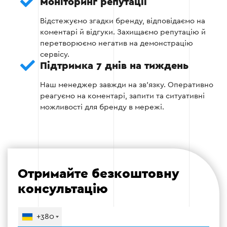
Моніторинг репутації
Відстежуємо згадки бренду, відповідаємо на
Забезпечуємо професійний копірайтинг і
коментарі й відгуки. Захищаємо репутацію й
дизайн, витримані в єдиному тоні голосу
перетворюємо негатив на демонстрацію
вашого бренду (Tone of Voice).
сервісу.
Підтримка 7 днів на тиждень
Плануємо Reels і Stories як пріоритетні
формати для органічного охоплення у
Наш менеджер завжди на зв'язку. Оперативно
2025–2026 роках та погоджуємо кожен
реагуємо на коментарі, запити та ситуативні
пост із вами перед публікацією.
можливості для бренду в мережі.
Етап 3
Отримайте безкоштовну
консультацію
Етап 4 — Запуск рекламних кампаній
+380