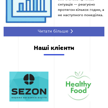
Щомісяця
ситуація — реагуємо
протягом кількох годин, а
не наступного понеділка.
Читати більше
100% штатна
команда без
субпідряду
Наші клієнти
Стратег, дизайнер,
копірайтер, таргетолог —
усі в команді. Ніхто з
фрілансерів не бачить
ваш рекламний кабінет і
дані клієнтів.
Договір і прозоре
ціноутворення
Чіткий договір,