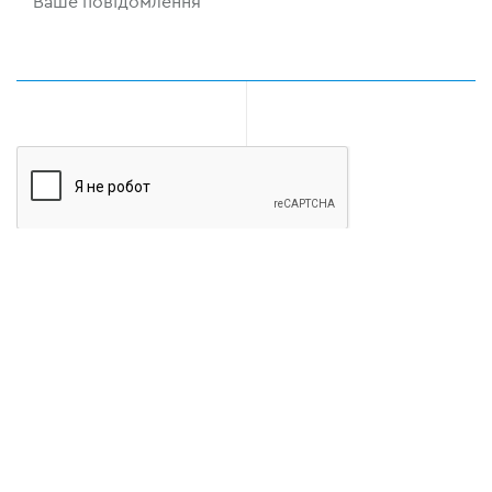
Луцьк
Рівне
Суми
Чернігів
Житомир
Київ
Полтава
Харків
Львів
Хмельницький
Тернопіль
Черкаси
Луганськ