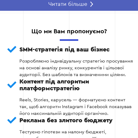
Читати більше
Етап 2 — Дослідження
На другому етапі ми проводимо глибинний
аналіз ринку, щоб усі подальші рішення були
Що ми Вам пропонуємо?
обґрунтовані реальними даними.
Аналізуємо вашу нішу та конкурентів,
SMM-стратегія під ваш бізнес
визначаючи, які формати контенту
Розробляємо індивідуальну стратегію просування
приносять залученість, а яка реклама дає
на основі аналізу ринку, конкурентів і цільової
найкращий ROI у вашій галузі.
аудиторії. Без шаблонів та визначеними цілями.
Контент під алгоритми
Детально вивчаємо поведінку цільової
платформстратегію
аудиторії: коли вона найбільш активна, які
теми її хвилюють та як саме вона взаємодіє
Reels, Stories, карусель — форматуємо контент
з контентом.
так, щоб алгоритм Instagram і Facebook показував
його максимальній аудиторії органічно.
Збираємо дані щодо трендів платформ
Реклама без злитого бюджету
(Reels, Stories, TikTok-формати), щоб ваш
контент потрапляв в алгоритми, а не
Тестуємо гіпотези на малому бюджеті,
губився у стрічці.