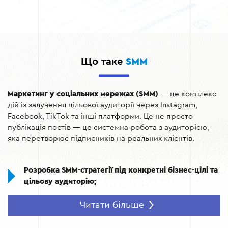
Що таке
SMM
Маркетинг у соціальних мережах (SMM)
— це комплекс
дій із залучення цільової аудиторії через Instagram,
Facebook, TikTok та інші платформи. Це не просто
публікація постів — це системна робота з аудиторією,
яка перетворює підписників на реальних клієнтів.
Розробка SMM-стратегії під конкретні бізнес-цілі та
цільову аудиторію;
Створення контенту: тексти, візуал, Reels, Stories
Читати більше
— усе в єдиному стилі бренду;