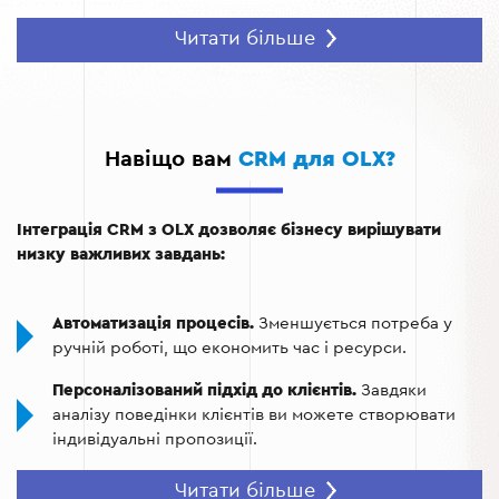
Централізація даних.
Уся інформація про клієнтів,
Читати більше
оголошення та продажі зберігається в єдиній
системі, що спрощує управління.
Покращення клієнтського сервісу.
Можливість
швидко реагувати на запити, відстежувати історію
Навіщо вам
CRM для OLX?
комунікацій та пропонувати персоналізовані
послуги.
Інтеграція CRM з OLX дозволяє бізнесу вирішувати
Аналіз ефективності.
CRM надає інструменти для
низку важливих завдань:
аналізу даних про клієнтів, оголошення та продажі.
Інтеграція з іншими сервісами.
CRM для OLX легко
Автоматизація процесів.
Зменшується потреба у
інтегрується з платіжними системами, сервісами
ручній роботі, що економить час і ресурси.
доставки та маркетинговими інструментами.
Персоналізований підхід до клієнтів.
Завдяки
аналізу поведінки клієнтів ви можете створювати
індивідуальні пропозиції.
Ефективне управління продажами.
Всі замовлення
Читати більше