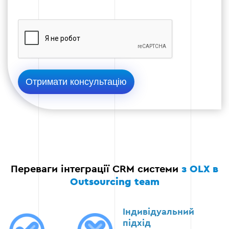
Етап 3
Етап 4: Тестування та налаштування
Тестування інтеграції на тестових даних.
Усунення помилок, що виникають під час
тестування.
Перевірка роботи CRM у реальних умовах.
Переваги інтеграції CRM системи
з OLX в
Outsourcing team
Етап 4
Індивідуальний
підхід