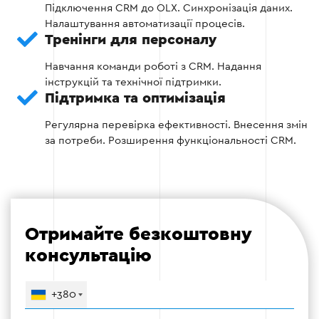
Підключення CRM до OLX. Синхронізація даних.
Етап 2
Налаштування автоматизації процесів.
Тренінги для персоналу
Навчання команди роботі з CRM. Надання
інструкцій та технічної підтримки.
Підтримка та оптимізація
Етап 3: Автоматизація бізнес-процесів
Регулярна перевірка ефективності. Внесення змін
за потреби. Розширення функціональності CRM.
Налаштування автоматичних повідомлень
про нові замовлення та запити.
Автоматизація оновлення оголошень
(залишки, ціни, статуси).
Отримайте безкоштовну
консультацію
Оптимізація управління комунікацією з
клієнтами.
+380