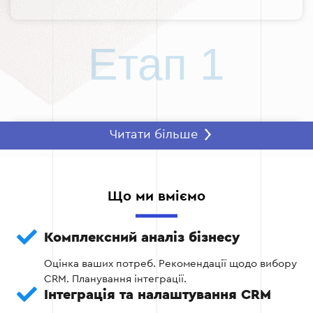
Етап 1
Читати більше
Етап 2: Вибір CRM системи та
інтеграція
Вибір оптимальної CRM для вашого бізнесу.
Що ми вміємо
Налаштування інтеграції через API OLX.
Комплексний аналіз бізнесу
Синхронізація бази даних оголошень,
Оцінка ваших потреб. Рекомендації щодо вибору
клієнтів та замовлень.
CRM. Планування інтеграції.
Інтеграція та налаштування CRM