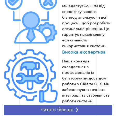
Ми адаптуємо CRM під
специфіку вашого
бізнесу, аналізуючи всі
процеси, щоб розробити
Етап 5: Навчання персоналу
оптимальне рішення. Це
гарантує максимальну
Проведення тренінгів для вашої команди.
ефективність
використання системи.
Надання інструкцій з використання
Висока експертиза
системи.
Наша команда
складається з
Підтримка у процесі запуску.
професіоналів із
багаторічним досвідом
роботи з CRM та OLX. Ми
забезпечуємо точність
Етап 5
інтеграції та стабільність
роботи системи.
Читати більше
Прозорість на всіх