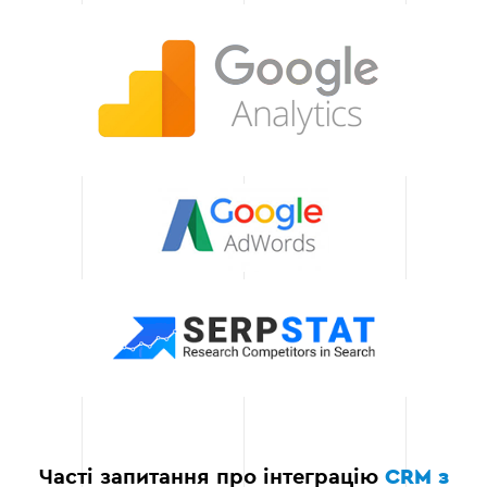
побажання клієнтів і
забезпечуємо
налаштування системи
під конкретні потреби.
Це включає можливість
розширення функціоналу
при масштабуванні
бізнесу.
Масштабованість
рішень
Інтегровані нами CRM-
рішення легко
адаптуються до
зростання вашого
бізнесу. Ви можете
додавати нові функції або
налаштування без втрати
продуктивності.
Часті запитання про інтеграцію
CRM з