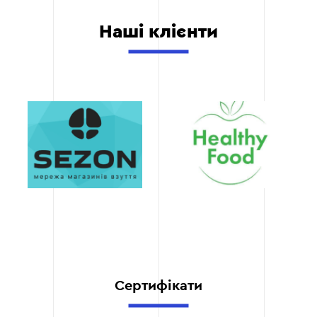
етапах
Етап 6: Моніторинг та оптимізація
Ви отримуєте регулярні
Наші клієнти
звіти про виконану
роботу, статус проекту та
Запуск інтеграції в робочий режим.
плани на майбутнє. Наші
клієнти завжди в курсі
Моніторинг ефективності CRM та
всіх процесів.
коригування налаштувань.
Постійна підтримка
Підготовка звітів про роботу системи.
Ми забезпечуємо
цілодобову технічну
підтримку, готові
Етап 6
оперативно вирішувати
всі питання, що
виникають у процесі
використання CRM.
Гнучке налаштування
Сертифікати
Ми враховуємо всі