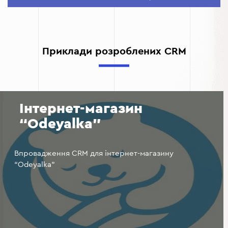
та оголошення синхронізуються автоматично.
Контроль ефективності.
CRM дозволяє аналізувати,
які оголошення працюють краще, і коригувати
стратегії.
Приклади розроблених CRM
Збільшення продажів.
Завдяки швидкому доступу
до даних клієнтів та автоматизації продажів ваша
команда може працювати ефективніше.
Інтернет-магазин
“Odeyalka”
Впровадження CRM для інтернет-магазину
“Odeyalka”