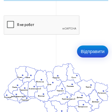
Луцьк
Рівне
Суми
Чернігів
Житомир
Київ
Полтава
Харків
Львів
Хмельницький
Тернопіль
Черкаси
Луганськ
Вінниця
Івано-Франківськ
Ужгород
Дніпро
Кропивницький
Чернівці
Донецьк
Запоріжжя