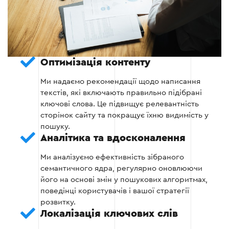
Створення структури сайту з урахуванням
семантичного ядра.
Визначення основних і другорядних
ключових слів для кожної сторінки.
Оптимізація контенту
Ми надаємо рекомендації щодо написання
Етап 4
текстів, які включають правильно підібрані
ключові слова. Це підвищує релевантність
сторінок сайту та покращує їхню видимість у
пошуку.
Аналітика та вдосконалення
Ми аналізуємо ефективність зібраного
Етап 5 — Аналіз і вдосконалення
семантичного ядра, регулярно оновлюючи
його на основі змін у пошукових алгоритмах,
Тестування отриманого ядра.
поведінці користувачів і вашої стратегії
розвитку.
Локалізація ключових слів
Постійне оновлення ключових слів на
основі змін у поведінці аудиторії та ринку.