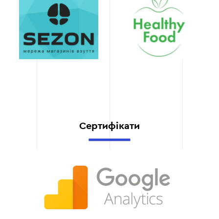
ядра у ваш бізнес-
процес.
Прозорість і звітність
Після завершення роботи
ви отримуєте детальний
звіт із переліком
ключових слів,
групуванням за
категоріями та
рекомендаціями для
їхнього використання.
Сертифікати
Економія часу та
ресурсів
Ми беремо на себе всі
етапи роботи з
семантичним ядром, що
дозволяє вам
зосередитися на інших
важливих аспектах