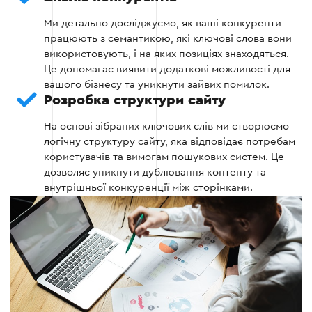
Ми детально досліджуємо, як ваші конкуренти
Етап 3 — Фільтрація ключових слів
працюють з семантикою, які ключові слова вони
використовують, і на яких позиціях знаходяться.
Це допомагає виявити додаткові можливості для
Видалення нерелевантних і
вашого бізнесу та уникнути зайвих помилок.
низькоконверсійних запитів.
Розробка структури сайту
Групування ключових слів за тематиками.
На основі зібраних ключових слів ми створюємо
логічну структуру сайту, яка відповідає потребам
користувачів та вимогам пошукових систем. Це
дозволяє уникнути дублювання контенту та
Етап 3
внутрішньої конкуренції між сторінками.
Етап 4 — Розподіл слів по сторінках