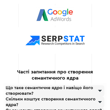
бізнесу.
Довгострокові
результати
Створене нами
семантичне ядро
забезпечує не тільки
миттєвий результат, а й
довгострокову
ефективність вашого
сайту в пошукових
системах.
Часті запитання про створення
семантичного ядра
Що таке семантичне ядро і навіщо його
створювати?
Скільки коштує створення семантичного
ядра?