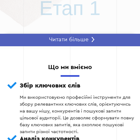
Етап 1
Читати більше
Етап 2 — Збір ключових слів
Використання спеціалізованих інструментів
для збору ключових фраз.
Що ми вміємо
Аналіз пошукової частоти й конкурентності
Збір ключових слів
кожного запиту.
Ми використовуємо професійні інструменти для
збору релевантних ключових слів, орієнтуючись
на вашу нішу, конкурентів і пошукові запити
Етап 2
цільової аудиторії. Це дозволяє сформувати повну
базу ключових запитів, яка охоплює пошукові
запити різної частотності.
Аналіз конкурентів