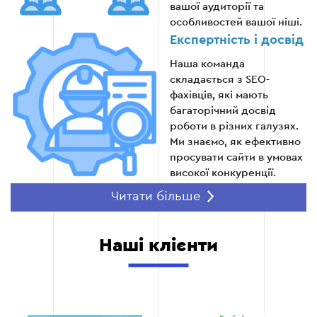
вашої аудиторії та
особливостей вашої ніші.
Експертність і досвід
Наша команда
складається з SEO-
фахівців, які мають
багаторічний досвід
роботи в різних галузях.
Ми знаємо, як ефективно
просувати сайти в умовах
високої конкуренції.
Комплексний підхід
Читати більше
Ми працюємо не тільки з
ключовими словами, а й із
Наші клієнти
структурою сайту,
контентом і стратегією
його розвитку. Це
забезпечує повну
інтеграцію семантичного