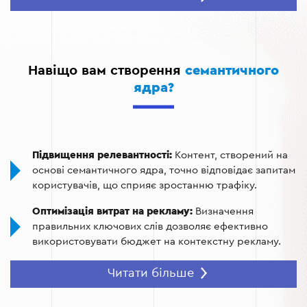
у пошукових системах.
Структуризація сайту:
розподіл ключових слів між
сторінками, щоб уникнути конкуренції всередині
сайту.
Навіщо вам створення
семантичного
ядра?
Аналіз аудиторії:
розуміння потреб користувачів
через аналіз їхніх запитів.
Підвищення релевантності:
Контент, створений на
основі семантичного ядра, точно відповідає запитам
користувачів, що сприяє зростанню трафіку.
Оптимізація витрат на рекламу:
Визначення
правильних ключових слів дозволяє ефективно
використовувати бюджет на контекстну рекламу.
Покращення конверсій:
Ключові слова, орієнтовані
Читати більше
на запити аудиторії, залучають цільових клієнтів, які
готові до покупки або співпраці.