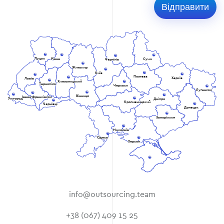
Луцьк
Рівне
Суми
Чернігів
Житомир
Київ
Полтава
Харків
Львів
Хмельницький
Тернопіль
Черкаси
Луганськ
Вінниця
Івано-Франківськ
Ужгород
Дніпро
Кропивницький
Чернівці
Донецьк
Запоріжжя
Миколаїв
Одеса
Херсон
info@outsourcing.team
+38 (067) 409 15 25