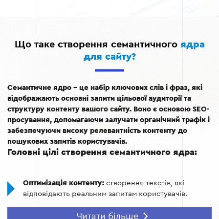
Що таке створення семантичного
ядра
для сайту?
Семантичне ядро – це набір ключових слів і фраз, які
відображають основні запити цільової аудиторії та
структуру контенту вашого сайту. Воно є основою SEO-
просування, допомагаючи залучати органічний трафік і
забезпечуючи високу релевантність контенту до
пошукових запитів користувачів.
Головні цілі створення семантичного ядра:
Оптимізація контенту:
створення текстів, які
відповідають реальним запитам користувачів.
Підвищення видимості:
досягнення високих позицій
Читати більше