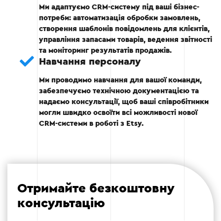
Ми адаптуємо CRM-систему під ваші бізнес-
потреби: автоматизація обробки замовлень,
Етап 4
створення шаблонів повідомлень для клієнтів,
управління запасами товарів, ведення звітності
та моніторинг результатів продажів.
Навчання персоналу
Ми проводимо навчання для вашої команди,
Етап 5: Навчання персоналу
забезпечуємо технічною документацією та
надаємо консультації, щоб ваші співробітники
могли швидко освоїти всі можливості нової
Проведення тренінгів для ваших
CRM-системи в роботі з Etsy.
співробітників.
Надання інструкцій із використання CRM.
Організація практичних сесій для
перевірки знань.
Отримайте безкоштовну
консультацію