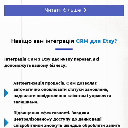
Персоналізовані комунікації.
Відправляйте клієнтам
Читати більше
персоналізовані повідомлення та пропозиції, що
підвищує їхню лояльність.
Аналітика продажів.
Отримуйте детальну
статистику про продажі, поведінку покупців і
Навіщо вам інтеграція
CRM для Etsy?
ефективність маркетингових кампаній.
Централізація даних.
Вся інформація про клієнтів,
Інтеграція CRM з Etsy дає низку переваг, які
замовлення та запити доступна в єдиній системі.
допоможуть вашому бізнесу:
Економія часу.
Завдяки автоматизації рутинних
процесів ви можете зосередитись на розвитку
Автоматизація процесів.
CRM дозволяє
бізнесу.
автоматично оновлювати статуси замовлень,
надсилати повідомлення клієнтам і управляти
залишками.
Підвищення ефективності.
Завдяки
централізованому доступу до даних ваші
співробітники зможуть швидше обробляти запити