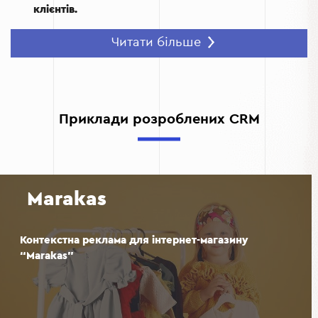
клієнтів.
Персоналізований підхід.
Аналізуйте дані про
Читати більше
клієнтів, щоб створювати унікальні пропозиції.
Контроль над продажами.
CRM забезпечує повну
прозорість усіх бізнес-процесів, дозволяючи
відстежувати ключові показники.
Приклади розроблених CRM
Зростання лояльності клієнтів.
Швидка обробка
запитів і персоналізовані пропозиції сприяють
створенню довготривалих взаємовідносин із
покупцями.
Marakas
Контекстна реклама для інтернет-магазину
“Marakas”