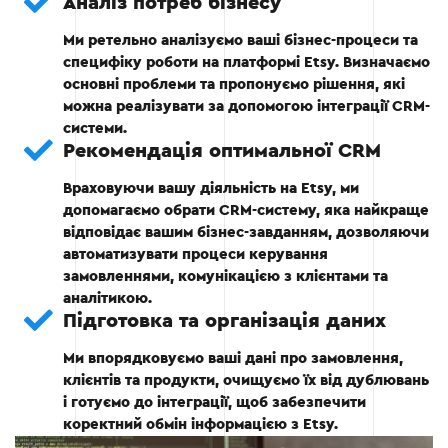
Аналіз потреб бізнесу
Etsy.
Ми ретельно аналізуємо ваші бізнес-процеси та
специфіку роботи на платформі Etsy. Визначаємо
основні проблеми та пропонуємо рішення, які
Етап 2
можна реалізувати за допомогою інтеграції CRM-
системи.
Рекомендація оптимальної CRM
Враховуючи вашу діяльність на Etsy, ми
допомагаємо обрати CRM-систему, яка найкраще
Етап 3: Налаштування інтеграції
відповідає вашим бізнес-завданням, дозволяючи
автоматизувати процеси керування
замовленнями, комунікацією з клієнтами та
Синхронізація замовлень, товарів і
аналітикою.
клієнтських даних між Etsy та CRM.
Підготовка та організація даних
Автоматизація оновлення залишків і
Ми впорядковуємо ваші дані про замовлення,
статусів замовлень.
клієнтів та продукти, очищуємо їх від дублювань
і готуємо до інтеграції, щоб забезпечити
Налаштування автоматичних сповіщень
коректний обмін інформацією з Etsy.
для менеджерів.