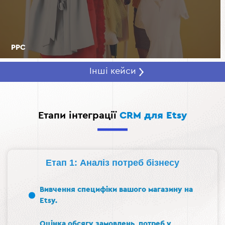
PPC
Інші кейси
Етапи інтеграції
CRM для Etsy
Етап 1: Аналіз потреб бізнесу
Вивчення специфіки вашого магазину на
Etsy.
Оцінка обсягу замовлень, потреб у