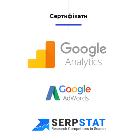
побажання на кожному
етапі.
Сертифікати
Масштабованість і
гнучкість.
Наші рішення легко
адаптуються до змін у
вашому бізнесі.
Інтеграція може бути
розширена новими
функціями чи
підключеннями за
потреби.
Технічна підтримка
24/7.
Ми надаємо цілодобову
технічну підтримку,
швидко вирішуючи будь-
які питання, пов'язані з