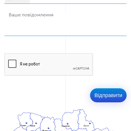
Луцьк
Рівне
Суми
Чернігів
Житомир