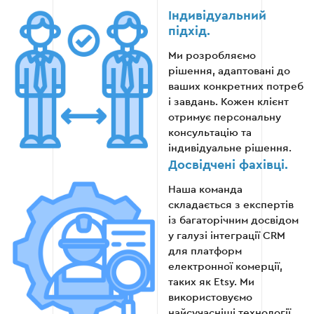
Етап 6
Індивідуальний
підхід.
Ми розробляємо
рішення, адаптовані до
ваших конкретних потреб
і завдань. Кожен клієнт
отримує персональну
консультацію та
індивідуальне рішення.
Досвідчені фахівці.
Наша команда
складається з експертів
із багаторічним досвідом
у галузі інтеграції CRM
для платформ
електронної комерції,
таких як Etsy. Ми
використовуємо
найсучасніші технології