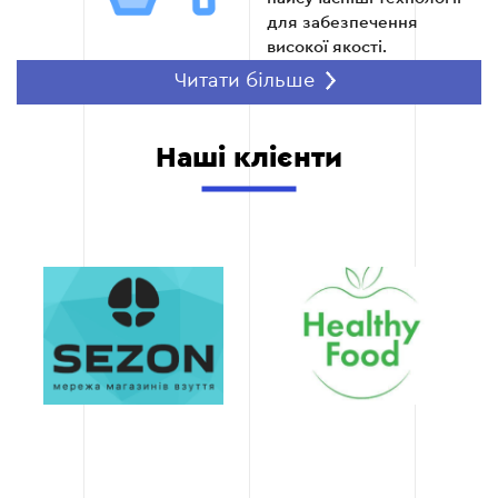
для забезпечення
високої якості.
Швидкість
Читати більше
впровадження
Ми гарантуємо
Наші клієнти
оперативне виконання
проєкту завдяки
налагодженим процесам
роботи. Інтеграція займає
мінімум часу без втрати
якості.
Прозорість процесів.
Клієнти отримують
доступ до кожного етапу
роботи, включаючи
регулярні звіти про
прогрес. Ми підтримуємо
відкритий діалог і
враховуємо ваші