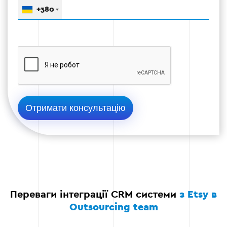
Етап 5
+380
Етап 6: Моніторинг і підтримка
Запуск CRM у робочий режим.
Регулярний моніторинг ефективності
інтеграції.
Оптимізація системи для подальшого
зростання вашого бізнесу.
Переваги інтеграції CRM системи
з Etsy в
Outsourcing team