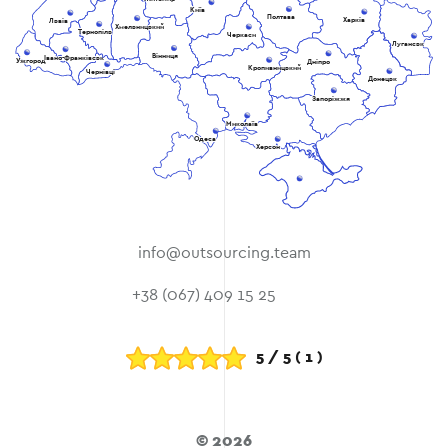
Київ
Полтава
Харків
Львів
Хмельницький
Тернопіль
Черкаси
Луганськ
Вінниця
Івано-Франківськ
Ужгород
Дніпро
Кропивницький
Чернівці
Донецьк
Запоріжжя
Миколаїв
Одеса
Херсон
info@outsourcing.team
+38 (067) 409 15 25
5
/
5
(
1
)
© 2026