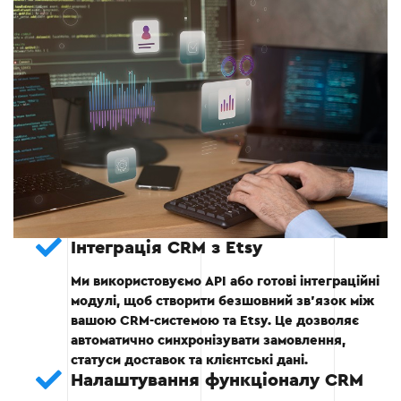
Етап 3
Етап 4: Тестування функціоналу
Тестування інтеграції на реальних даних.
Інтеграція CRM з Etsy
Ми використовуємо API або готові інтеграційні
Виявлення та усунення можливих
модулі, щоб створити безшовний зв’язок між
помилок.
вашою CRM-системою та Etsy. Це дозволяє
автоматично синхронізувати замовлення,
Перевірка стабільності роботи системи під
статуси доставок та клієнтські дані.
час високого навантаження.
Налаштування функціоналу CRM