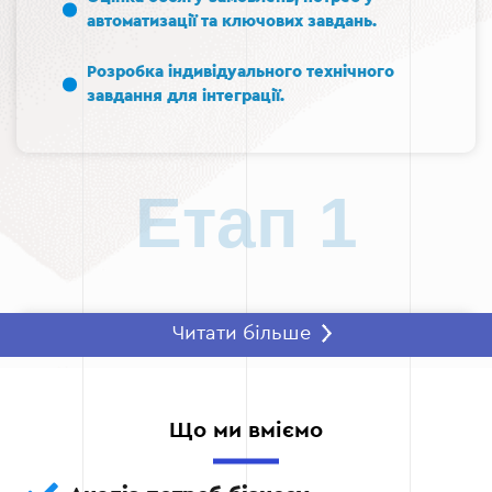
автоматизації та ключових завдань.
Розробка індивідуального технічного
завдання для інтеграції.
Етап 1
Читати більше
Етап 2: Вибір CRM-системи
Підбір оптимальної CRM, яка відповідає
вашим вимогам.
Що ми вміємо
Встановлення інструментів для інтеграції з