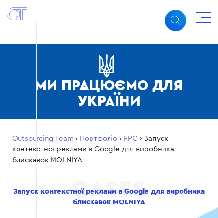
МИ ПРАЦЮЄМО ДЛЯ
УКРАЇНИ
Outsourcing Team
›
Портфоліо
›
PPC
›
Запуск
контекстної реклами в Google для виробника
блискавок MOLNIYA
Запуск контекстної реклами в Google для виробника
блискавок MOLNIYA