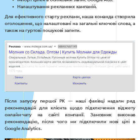
Налаштування рекламних кампаній.
Для ефективного старту реклами, наша команда створила
оголошення, що налаштовані на загальні ключові слова, а
також на гуртові пошукові запити.
Після запуску першої РК — наші фахівці надали ряд
рекомендацій для клієнта щодо підключення віджету
онлайн-чату на сайті компанії. Замовник виконав
рекомендацію, після чого ми підключили нові цілі в
Google Analytics.