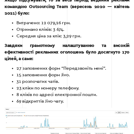
Якщо підсумувати, то за весь період ведення реклами
командою Outsourcing Team (вересень 2020 — квітень
2021) було:
Витрачено: 12 079,26 грн.
Отримано кліків: 3 674.
Середня ціна за клік: 3,29 грн.
Завдяки грамотному налаштуванню та високій
ефективності рекламних оголошень було досягнуто 170
цілей, а саме:
27 заповнених форм “Передзвоніть мені”.
15 заповнених форм Jivo.
31 розпочатих чатів.
23 кліки по номеру телефону.
8 кліків по адресі електронної пошти.
69 відкриттів Jivo-чату.