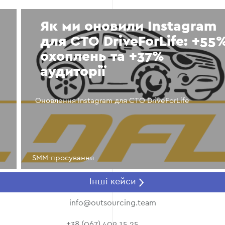
Як ми оновили Instagram
для СТО DriveForLife: +55%
охоплень та +37%
аудиторії
Оновлення Instagram для СТО DriveForLife
SMM-просування
Інші кейси
info@outsourcing.team
+38 (067) 409 15 25