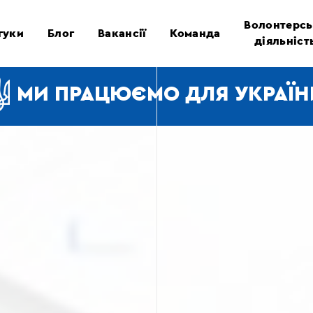
Волонтерсь
гуки
Блог
Вакансії
Команда
діяльніст
МИ ПРАЦЮЄМО ДЛЯ УКРАЇН