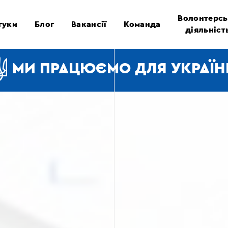
Волонтерсь
гуки
Блог
Вакансії
Команда
діяльніст
МИ ПРАЦЮЄМО ДЛЯ УКРАЇН