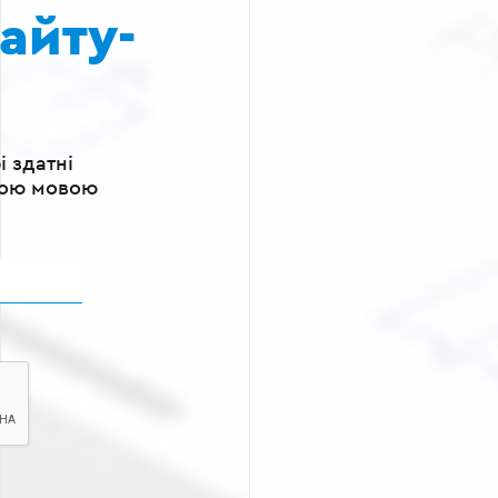
айту-
і здатні
ною мовою