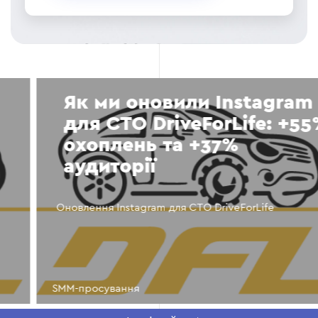
Як ми оновили Instagram
для СТО DriveForLife: +55%
охоплень та +37%
аудиторії
Оновлення Instagram для СТО DriveForLife
SMM-просування