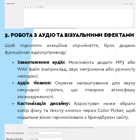
3. РОБОТА З АУДІО ТА ВІЗУАЛЬНИМИ ЕФЕКТАМИ
Щоб підсилити емоційне сприйняття, було додано
функціонал аудіосупроводу:
Завантаження аудіо:
Можливість додати MP3 або
WAV файл (наприклад, звук метронома або урочисту
мелодію).
Аудіо тікання:
Окреме налаштування для звуку
секундної стрілки, що створює атмосферу
зосередженості.
Кастомізація дизайну:
Користувач може обрати
колір фону та тексту кнопки через Color Picker, щоб
модальне вікно гармоніювало з брендбуком сайту.