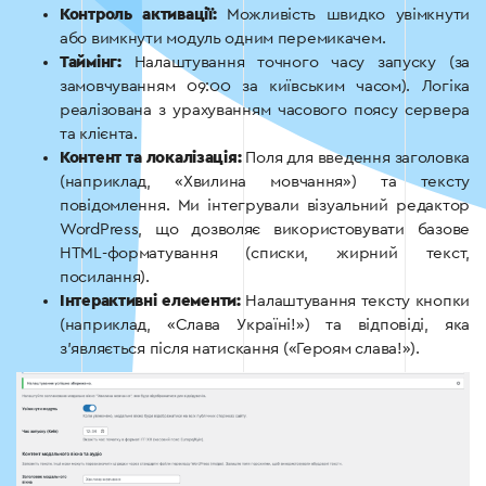
Контроль активації:
Можливість швидко увімкнути
або вимкнути модуль одним перемикачем.
Таймінг:
Налаштування точного часу запуску (за
замовчуванням 09:00 за київським часом). Логіка
реалізована з урахуванням часового поясу сервера
та клієнта.
Контент та локалізація:
Поля для введення заголовка
(наприклад, «Хвилина мовчання») та тексту
повідомлення. Ми інтегрували візуальний редактор
WordPress, що дозволяє використовувати базове
HTML-форматування (списки, жирний текст,
посилання).
Інтерактивні елементи:
Налаштування тексту кнопки
(наприклад, «Слава Україні!») та відповіді, яка
з’являється після натискання («Героям слава!»).