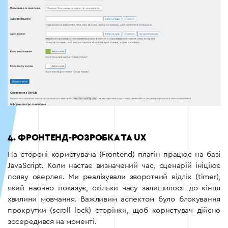
4. ФРОНТЕНД-РОЗРОБКА ТА UX
На стороні користувача (Frontend) плагін працює на базі
JavaScript. Коли настає визначений час, сценарій ініціює
появу оверлея. Ми реалізували зворотний відлік (timer),
який наочно показує, скільки часу залишилося до кінця
хвилини мовчання. Важливим аспектом було блокування
прокрутки (scroll lock) сторінки, щоб користувач дійсно
зосередився на моменті.