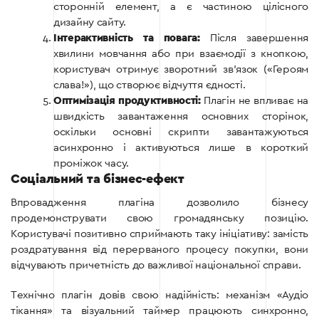
сторонній елемент, а є частиною цілісного
дизайну сайту.
Інтерактивність та повага:
Після завершення
хвилини мовчання або при взаємодії з кнопкою,
користувач отримує зворотний зв’язок («Героям
слава!»), що створює відчуття єдності.
Оптимізація продуктивності:
Плагін не впливає на
швидкість завантаження основних сторінок,
оскільки основні скрипти завантажуються
асинхронно і активуються лише в короткий
проміжок часу.
Соціальний та бізнес-ефект
Впровадження плагіна дозволило бізнесу
продемонструвати свою громадянську позицію.
Користувачі позитивно сприймають таку ініціативу: замість
роздратування від перерваного процесу покупки, вони
відчувають причетність до важливої національної справи.
Технічно плагін довів свою надійність: механізм «Аудіо
тікання» та візуальний таймер працюють синхронно,