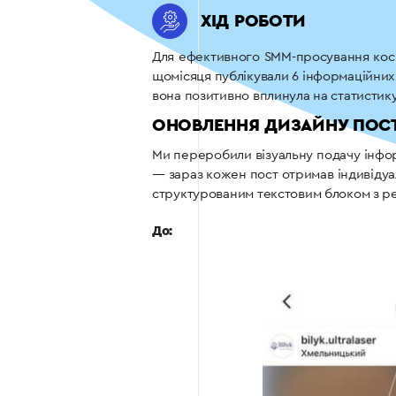
ХІД РОБОТИ
Для ефективного SMM-просування косме
щомісяця публікували 6 інформаційних п
вона позитивно вплинула на статистику
ОНОВЛЕННЯ ДИЗАЙНУ ПОСТ
Ми переробили візуальну подачу інфор
— зараз кожен пост отримав індивідуал
структурованим текстовим блоком з р
До: