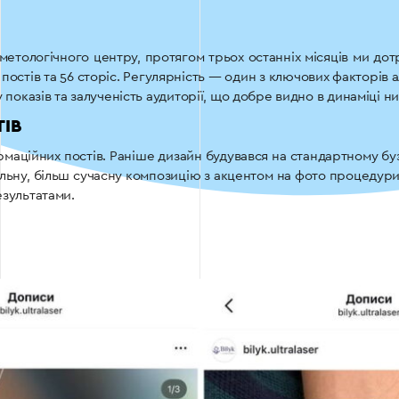
тологічного центру, протягом трьох останніх місяців ми дот
остів та 56 сторіс. Регулярність — один з ключових факторів а
 показів та залученість аудиторії, що добре видно в динаміці н
ІВ
маційних постів. Раніше дизайн будувався на стандартному б
ьну, більш сучасну композицію з акцентом на фото процедури, ч
езультатами.