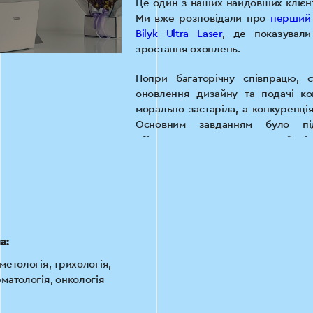
Це один з наших найдовших клієнт
Ми вже розповідали про
перший 
Bilyk Ultra Laser
, де показувал
зростання охоплень.
Попри багаторічну співпрацю, с
оновлення дизайну та подачі кон
морально застаріла, а конкуренція
Основним завданням було підт
збільшувати охоплення та зберіг
втрати впізнаваності бренду
косметологічних центрів та клі
зростає.
а:
метологія, трихологія,
матологія, онкологія