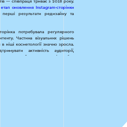
ів — співпраця триває з 2018 року.
етап оновлення Instagram-сторінки
и перші результати редизайну та
торінка потребувала регулярного
тенту. Частина візуальних рішень
 в ніші косметології значно зросла.
римувати активність аудиторії,
ати сучасний вигляд сторінки без
 — оскільки конкуренція серед
нік естетичної медицини постійно