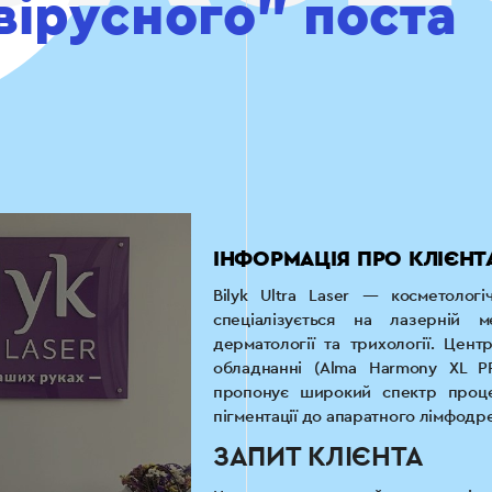
вірусного” поста
ІНФОРМАЦІЯ ПРО КЛІЄНТ
Bilyk Ultra Laser — косметолог
спеціалізується на лазерній ме
дерматології та трихології. Цент
обладнанні (Alma Harmony XL PRO
пропонує широкий спектр проц
пігментації до апаратного лімфод
ЗАПИТ КЛІЄНТА