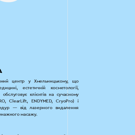
А
ічний центр у Хмельницькому, що
дицині, естетичній косметології,
р обслуговує клієнтів на сучасному
, ClearLift, ENDYMED, CryoPro) і
едур — від лазерного видалення
ренажного масажу.