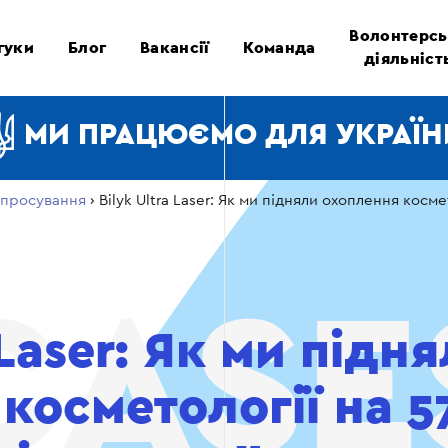
Волонтерсь
гуки
Блог
Вакансії
Команда
діяльніст
МИ ПРАЦЮЄМО ДЛЯ УКРАЇН
просування
›
Bilyk Ultra Laser: Як ми підняли охоплення косм
 Laser: Як ми підн
косметології на 5