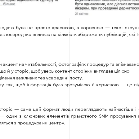
одача була не просто красивою, а корисною — текст структ
безпосередньо впливає на кількість збережень публікацій, які I
 акцент на читабельності, фотографіях процедур та впізнавано
о й у сторіс, щоб увесь контент сторінки виглядав цілісно.
ілення важливих тез усередині посту.
у так, щоб інформація була зрозумілою й корисною — це під
сторіс — саме цей формат люди переглядають найчастіше і
 — один з ключових елементів грамотного SMM-просування к
ляться з процедурами центру.