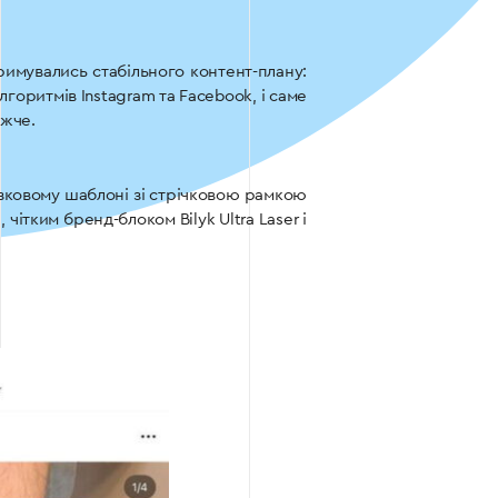
римувались стабільного контент-плану:
лгоритмів Instagram та Facebook, і саме
ижче.
узковому шаблоні зі стрічковою рамкою
ітким бренд-блоком Bilyk Ultra Laser і