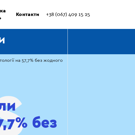
ка
Контакти
+38 (067) 409 15 25
ь
И
етології на 57,7% без жодного
яли
7,7% без