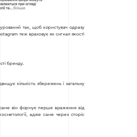
урований так, щоб користувач одразу
nstagram теж враховує як сигнал якості
сті бренду.
вищує кількість збережень і загальну
 саме він формує перше враження від
осметології, адже саме через сторіс