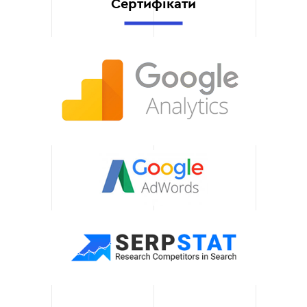
постачальниками та
Сертифікати
клієнтами
Інтегровані облікові
системи дозволяють
автоматизувати
комунікацію з
постачальниками,
покращуючи управління
запасами та
замовленнями. Це
спрощує процес
доставки та відстеження
стану замовлень,
знижуючи ризик помилок
у виконанні та
підвищуючи рівень
задоволення клієнтів.
Реальний час і
точність даних
Інтеграція програми