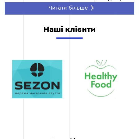
Покращення
Читати більше
управління
товарними
залишками
Наші клієнти
Інтеграція програми
обліку дозволяє в
реальному часі
відстежувати стан
товарних залишків та
автоматично оновлювати
дані при зміні статусу
замовлень. Це знижує
ймовірність виникнення
ситуацій з відсутністю
товару на складі та дає
змогу своєчасно
коригувати запаси
залежно від попиту.
Оптимізація роботи з