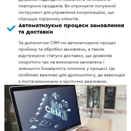
повторних продажів. Ви отримуєте потужний
Етап 2
інструмент для управління комунікацією, що
спрощує підтримку клієнтів.
Автоматизуємо процеси замовлення
та доставки
За допомогою CRM ми автоматизуємо процес
Етап 3 — Імпорт даних і інтеграція
прийому та обробки замовлень, а також
відстежуємо статуси доставки, що дозволяє
На цьому етапі виконується перенесення
скоротити час на виконання замовлень і
існуючої інформації про клієнтів, замовлення та
зменшити ймовірність помилок у процесі. Це
товари, а також інтеграція CRM із зовнішніми
особливо важливо для дропшипінгу, де взаємодія
системами.
з постачальниками є критично важливою.
Завантаження баз даних із поточних
платформ, включаючи контактну
інформацію, історію замовлень і товари.
Підключення CRM до сайтів, маркетплейсів,
служб доставки та платіжних сервісів.