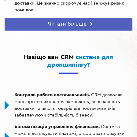
доставки. Це значно скорочує час і знижує ризик
помилок.
Управління базою клієнтів.
Зберігання історії
Читати більше
покупок, контактів та відгуків клієнтів у єдиній
системі допомагає покращити персоналізацію
пропозицій і забезпечити якісне обслуговування.
Інтеграція з маркетинговими платформами.
CRM
Навіщо вам CRM
система для
дозволяє автоматизувати e-mail розсилки, запускати
дропшипінгу?
таргетовану рекламу та аналізувати її ефективність,
що сприяє залученню нових клієнтів.
Аналіз продажів і звітність.
Система збирає дані
про всі замовлення та продажі, дозволяючи легко
Контроль роботи постачальників.
CRM дозволяє
аналізувати ефективність, визначати популярні
моніторити виконання замовлень, своєчасність
товари й оптимізувати бізнес-процеси.
доставки та якість товарів від постачальників,
забезпечуючи стабільність бізнесу.
Автоматизація управління фінансами.
Система
може відстежувати платежі, створювати рахунки,