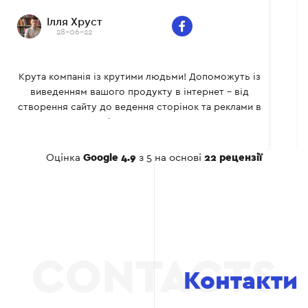
товарів, фінансові
транзакції та управління
Ілля Хруст
замовленнями, значно
28-06-22
знижується необхідність
у великих
адміністративних
Крута компанія із крутими людьми! Допоможуть із
витратах. Інтеграція CRM
виведенням вашого продукту в інтернет - від
програми обліку для
створення сайту до ведення сторінок та реклами в
дропшипінгу з
соціальних мережах.
Outsourcing team
допомагає заощадити час
Оцінка
Google 4.9
з 5 на основі
22 рецензії
та ресурси, дозволяючи
вашій команді
зосередитись на
стратегічних завданнях
розвитку бізнесу.
Контакти