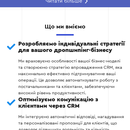
Читати більше
Етап 2 — Вибір і налаштування CRM-
системи
Після визначення потреб необхідно вибрати
Що ми вміємо
платформу, яка найкраще відповідає цим
запитам, та налаштувати її для конкретних
бізнес-процесів дропшипінгу.
Розробляємо індивідуальні стратегії
для вашого дропшипінг-бізнесу
Аналіз доступних систем з урахуванням
Ми враховуємо особливості вашої бізнес-моделі
функціональності та ціни.
та створюємо стратегію впровадження CRM, яка
максимально ефективно підтримуватиме ваші
Первинне налаштування основних модулів
операції. Це дозволяє автоматизувати роботу з
для роботи з клієнтами, товарами та
постачальниками та клієнтами, забезпечуючи
постачальниками.
високий рівень продуктивності.
Оптимізуємо комунікацію з
Розробка спеціальних інтеграцій, якщо це
клієнтами через CRM
необхідно для роботи з маркетплейсами чи
платіжними системами.
Ми інтегруємо автоматичні відповіді, нагадування
та персоналізовані пропозиції для клієнтів, що
дозволяє підвищити лояльність та кількість