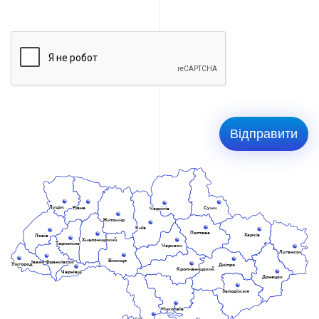
Луцьк
Рівне
Суми
Чернігів
Житомир
Київ
Полтава
Харків
Львів
Хмельницький
Тернопіль
Черкаси
Луганськ
Вінниця
Івано-Франківськ
Ужгород
Дніпро
Кропивницький
Чернівці
Донецьк
Запоріжжя
Миколаїв