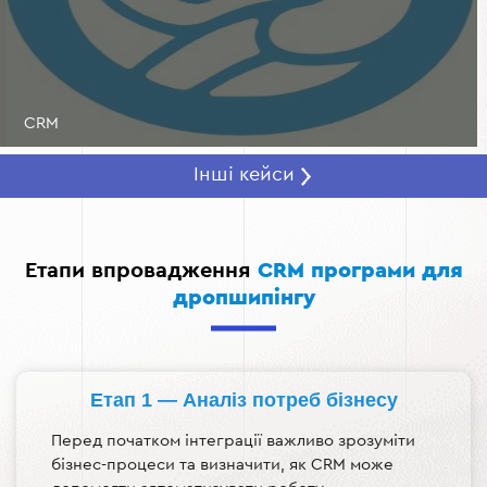
адаптуючи під них маркетингові кампанії та
пропозиції.
Управління знижками та акціями.
CRM автоматизує
процес створення промокодів, акційних пропозицій
і спеціальних знижок, підвищуючи лояльність
CRM
клієнтів.
Інші кейси
Етапи впровадження
CRM програми для
дропшипінгу
Етап 1 — Аналіз потреб бізнесу
Перед початком інтеграції важливо зрозуміти
бізнес-процеси та визначити, як CRM може