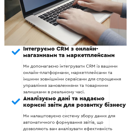
Тестування зв’язків для забезпечення
безперебійної роботи.
Етап 3
Інтегруємо CRM з онлайн-
магазинами та маркетплейсами
Ми допомагаємо інтегрувати CRM із вашими
онлайн-платформами, маркетплейсами та
іншими зовнішніми сервісами для спрощення
Етап 4 — Тестування системи
управління замовленнями та товарними
залишками в реальному часі.
Цей етап передбачає перевірку працездатності
Аналізуємо дані та надаємо
системи в реальних умовах, щоб переконатися
корисні звіти для розвитку бізнесу
у правильності налаштувань та інтеграцій.
Ми налаштовуємо систему збору даних для
Запуск тестових замовлень для перевірки
автоматичного формування звітів, що
повного циклу роботи.
дозволяють вам аналізувати ефективність