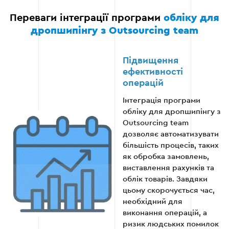
Переваги інтеграції програми
обліку для
дропшипінгу з Outsourcing team
Підвищення
ефективності
операцій
Інтеграція програми
обліку для дропшипінгу з
Outsourcing team
дозволяє автоматизувати
більшість процесів, таких
як обробка замовлень,
виставлення рахунків та
облік товарів. Завдяки
цьому скорочується час,
необхідний для
виконання операцій, а
ризик людських помилок