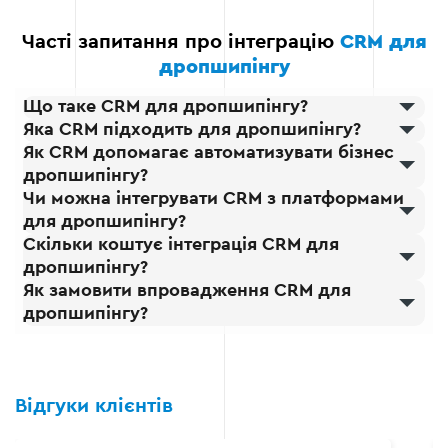
обліку дозволяє
Часті запитання про інтеграцію
CRM для
забезпечити
синхронізацію даних у
дропшипінгу
реальному часі. Це
Що таке CRM для дропшипінгу?
важливо для
дропшипінгу, де
Яка CRM підходить для дропшипінгу?
необхідно оперативно
Як CRM допомагає автоматизувати бізнес
оновлювати інформацію
дропшипінгу?
про товари, замовлення
Чи можна інтегрувати CRM з платформами
та фінанси. Ви отримуєте
для дропшипінгу?
актуальні звіти та дані, які
Скільки коштує інтеграція CRM для
допомагають швидко
дропшипінгу?
приймати ефективні
Як замовити впровадження CRM для
бізнес-рішення.
дропшипінгу?
Зниження витрат на
управління та
адміністрування
Відгуки клієнтів
Завдяки автоматизації
процесів, таких як облік