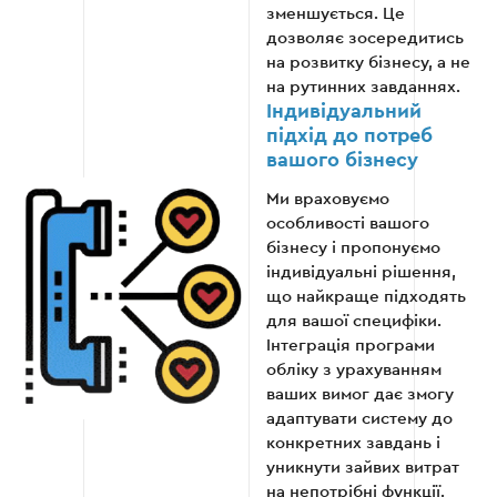
зменшується. Це
дозволяє зосередитись
на розвитку бізнесу, а не
на рутинних завданнях.
Індивідуальний
підхід до потреб
вашого бізнесу
Ми враховуємо
особливості вашого
бізнесу і пропонуємо
індивідуальні рішення,
що найкраще підходять
для вашої специфіки.
Інтеграція програми
обліку з урахуванням
ваших вимог дає змогу
адаптувати систему до
конкретних завдань і
уникнути зайвих витрат
на непотрібні функції.