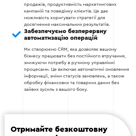
продажів, продуктивність маркетингових
Виявлення можливих помилок або недоліків
кампаній та поведінку клієнтів. Це дає
у функціонуванні.
можливість коригувати стратегії для
досягнення максимальних результатів.
Забезпечуємо безперервну
Внесення коригувань на основі результатів
автоматизацію операцій
тестування.
Ми створюємо CRM, яка дозволяє вашому
бізнесу працювати без постійного втручання,
знижуючи потребу в ручному управлінні
Етап 4
процесами. Це включає автоматичні оновлення
інформації, зміни статусів замовлень, а також
обробку фінансових та товарних даних без
зайвих зусиль з вашого боку.
Етап 5 — Запуск CRM у роботу
Офіційний старт роботи системи в реальних
умовах — це завершальний етап впровадження,
Отримайте безкоштовну
який вимагає пильного контролю.