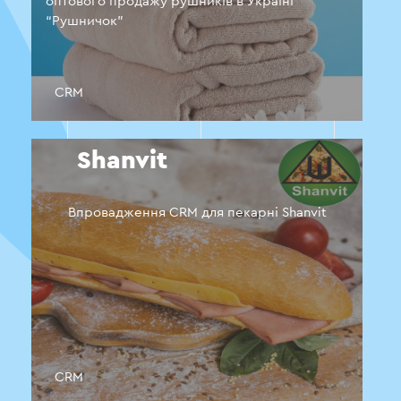
оптового продажу рушників в Україні
“Рушничок”
CRM
Shanvit
Впровадження CRM для пекарні Shanvit
CRM