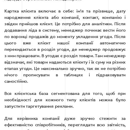
Картка клієнта включає в себе: ім’я та прізвище, дату
народження клієнта або компанії, контакт, компанію і
звідки прийшов клієнт. Це потрібно для аналітики. Після
додавання ліда в систему, менеджер починає вести його
по воронці продажів до моменту укладення угоди. Після
цього вже клієнт нашої компанії автоматично
перекидається в розділ угоди, де менеджер продовжує
з ним працювати. В угодах є розділ товари. Там менеджер
відзначає, які товари надаються клієнту і їх суму на різних
етапах угоди. Це максимально зручно, так як не потрібно
нічого прописувати в таблицях і підраховувати
самостійно.
Вся клієнтська база сегментована для того, щоб при
необхідності для кожного типу клієнтів можна було
запустити таргетування реклами.
Для керівника компанії дуже зручно стежити за
ефективністю співробітників, переглядати всю звітність,