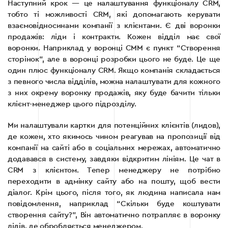
Наступний крок — це налаштування функціоналу CRM,
тобто ті можливості CRM, які допомагають керувати
взаємовідносинами компанії з клієнтами. Є дві воронки
продажів: ліди і контракти. Кожен відділ має свої
воронки. Наприклад у воронці СММ є пункт “Створення
сторінок”, але в воронці розробки цього не буде. Це ще
один плюс функціоналу CRM. Якщо компанія складається
з певного числа відділів, можна налаштувати для кожного
з них окрему воронку продажів, яку буде бачити тільки
клієнт-менеджер цього підрозділу.
Ми налаштували картки для потенційних клієнтів (лидов),
де кожен, хто якимось чином реагував на пропозиції від
компанії на сайті або в соціальних мережах, автоматично
додавався в систему, завдяки відкритим лініям. Це чат в
CRM з клієнтом. Тепер менеджеру не потрібно
переходити в адмінку сайту або на пошту, щоб вести
діалог. Крім цього, після того, як людина написала нам
повідомлення, наприклад “Скільки буде коштувати
створення сайту?”, Він автоматично потрапляє в воронку
лідів, де обробляється менеджером.