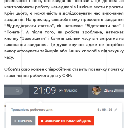
реалізацію і того, хто завдання поставив. Це допомагає
контролювати роботу менеджерів і якісно вести проєкти.
Крім цього, є можливість відслідковувати час виконання
завдання. Наприклад, співробітнику приходить завдання
“Відредагувати статтю”, він натискає “Відстежити час” і
“Почати”. А після того, як робота зроблена, натискає
кнопку “Завершити” і бачить скільки часу він витратив на
виконання завдання. Це дуже зручно, адже не потрібно
використовувати таймерів або інших способів підрахунку
часу.
Обов’язково кожен співробітник ставить позначку початку
і закінчення робочого дня у CRM: