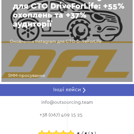
для СТО DriveForLife: +55%
охоплень та +37%
аудиторії
Оновлення Instagram для СТО DriveForLife
SMM-просування
Інші кейси
info@outsourcing.team
+38 (067) 409 15 25
5
/
5
(
1
)