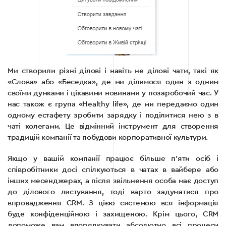
Ми створили різні ділові і навіть не ділові чати, такі як
«Слова» або «Беседка», де ми ділимося один з одним
своїми думками і цікавими новинами у позаробочий час. У
нас також є група «Healthy life», де ми передаємо один
одному естафету зробити зарядку і поділитися нею з в
чаті колегами. Це відмінний інструмент для створення
традицій компанії та побудови корпоративної культури.
Якщо у вашій компанії працює більше п’яти осіб і
співробітники досі спілкуються в чатах в вайбере або
інших месенджерах, а після звільнення особа має доступ
до ділового листування, тоді варто задуматися про
впровадження CRM. З цією системою вся інформація
буде конфіденційною і захищеною. Крім цього, CRM
допоможе вам впорядкувати абсолютно всі процеси