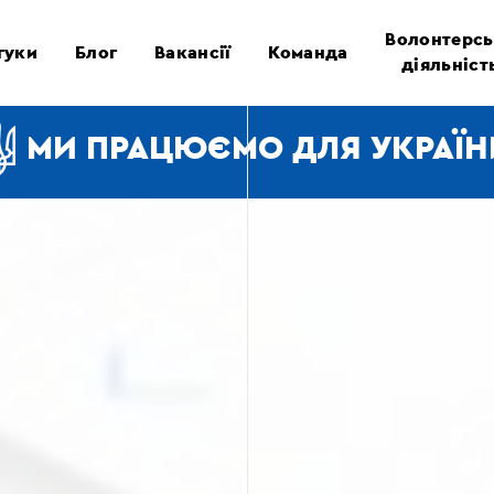
Волонтерсь
гуки
Блог
Вакансії
Команда
діяльніст
МИ ПРАЦЮЄМО ДЛЯ УКРАЇН