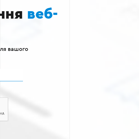
ння
веб-
для вашого