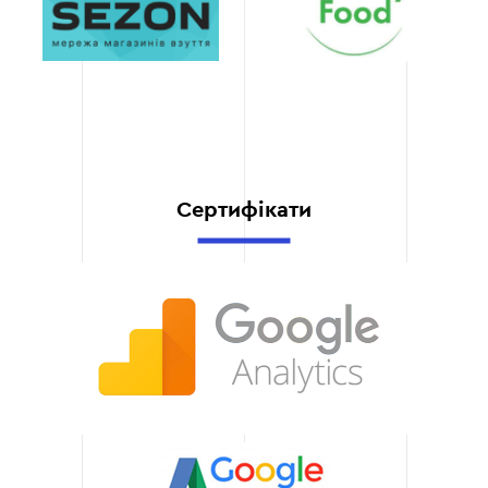
впровадження
Ми цінуємо ваш час, тому
впроваджуємо CRM-
систему у найкоротші
терміни. Завдяки
налагодженим процесам і
досвіду роботи, ми
забезпечуємо високу
Сертифікати
якість навіть у стислі
строки.
Навчання та
підтримка
Після впровадження CRM
ми навчаємо ваших
співробітників
ефективному
використанню системи.
Наша технічна підтримка
завжди готова допомогти