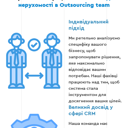
нерухомості в Outsourcing team
Етап 5
Індивідуальний
підхід
Ми ретельно аналізуємо
специфіку вашого
Етап 6 — Навчання персоналу та
бізнесу, щоб
підтримка
запропонувати рішення,
яке максимально
Ми проводимо тренінги для співробітників
відповідає вашим
агентства, щоб вони могли максимально
потребам. Наші фахівці
ефективно використовувати всі можливості
працюють над тим, щоб
нової CRM-системи. Після впровадження
система стала
забезпечуємо технічну підтримку.
інструментом для
досягнення ваших цілей.
Проведення навчальних сесій для команди.
Великий досвід у
сфері CRM
Підготовка інструкцій та посібників.
Наша команда має