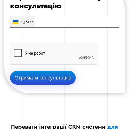
Етап 4
консультацію
+380
Етап 5 — Тестування та оптимізація
Після налаштування ми проводимо тестування
системи на реальних даних, щоб переконатися
у її коректній роботі. У разі необхідності
вносяться корективи для оптимізації
функціоналу.
Перевірка коректності синхронізації даних.
Тестування автоматичних процесів.
Усунення помилок і недоліків.
Переваги інтеграції CRM системи
для