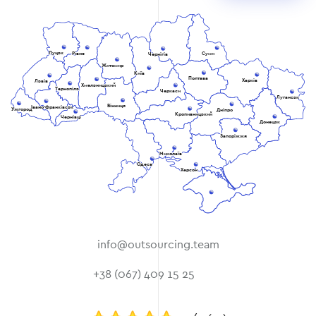
Луцьк
Рівне
Суми
Чернігів
Житомир
Київ
Полтава
Харків
Львів
Хмельницький
Тернопіль
Черкаси
Луганськ
Вінниця
Івано-Франківськ
Ужгород
Дніпро
Кропивницький
Чернівці
Донецьк
Запоріжжя
Миколаїв
Одеса
Херсон
info@outsourcing.team
+38 (067) 409 15 25