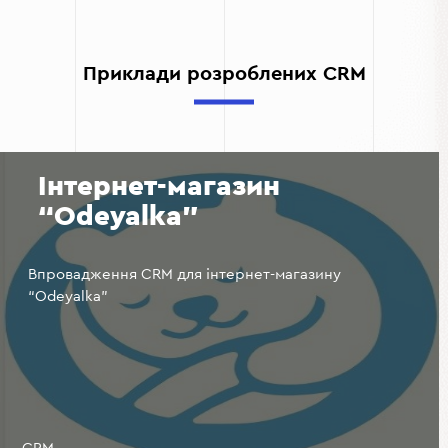
надаючи їм лише актуальні та персоналізовані
пропозиції.
Аналітика та звітність.
CRM допомагає агентствам
Приклади розроблених CRM
аналізувати ефективність роботи команди, об'єктів
нерухомості та маркетингових кампаній, що
дозволяє приймати обґрунтовані рішення.
Інтернет-магазин
“Odeyalka”
Впровадження CRM для інтернет-магазину
“Odeyalka”