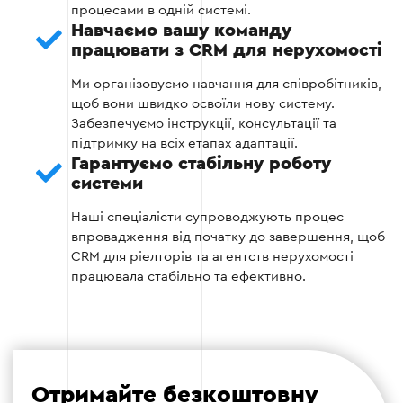
процесами в одній системі.
Навчаємо вашу команду
Етап 4 — Автоматизація процесів
працювати з CRM для нерухомості
Налаштовуються автоматичні сценарії для
Ми організовуємо навчання для співробітників,
обробки заявок, управління комунікаціями та
щоб вони швидко освоїли нову систему.
виконання інших рутинних завдань. Це дозволяє
Забезпечуємо інструкції, консультації та
значно підвищити ефективність роботи
підтримку на всіх етапах адаптації.
ріелторів.
Гарантуємо стабільну роботу
системи
Створення автоматичних розсилок.
Наші спеціалісти супроводжують процес
Автоматизація створення договорів та
впровадження від початку до завершення, щоб
інших документів.
CRM для ріелторів та агентств нерухомості
працювала стабільно та ефективно.
Налаштування нагадувань та планувальника
задач.
Отримайте безкоштовну