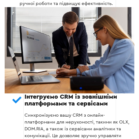
налаштування відповідно до специфіки вашого
ручної роботи та підвищує ефективність.
бізнесу. Це включає створення структурованих
баз даних клієнтів, об’єктів нерухомості та угод.
Інтеграція з існуючими базами даних та
платформами.
Налаштування функціоналу для управління
лідами, об'єктами та угодами.
Адаптація системи під бізнес-процеси
агентства.
Інтегруємо CRM із зовнішніми
платформами та сервісами
Етап 3
Синхронізуємо вашу CRM з онлайн-
платформами для нерухомості, такими як OLX,
DOM.RIA, а також із сервісами аналітики та
комунікації. Це дозволяє зручно управляти