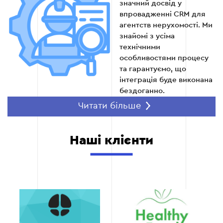
значний досвід у
Постійна технічна підтримка та
впровадженні CRM для
консультації.
агентств нерухомості. Ми
знайомі з усіма
технічними
особливостями процесу
Етап 6
та гарантуємо, що
інтеграція буде виконана
бездоганно.
Комплексні рішення
Читати більше
Ми забезпечуємо повний
цикл послуг: від аналізу
Наші клієнти
потреб і вибору CRM до її
налаштування,
автоматизації та навчання
персоналу. Це дозволяє
вам отримати готовий до
роботи продукт без
зайвих турбот.
Швидке