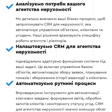
Зважаємо на бюджет, масштаб компанії та
Аналізуємо потреби вашого
необхідність інтеграції з іншими системами.
агентства нерухомості
Ми детально вивчаємо ваші бізнес-процеси, щоб
Огляд ринку CRM-систем.
запропонувати CRM для нерухомості, яка
автоматизує управління об'єктами, клієнтами та
Рекомендації щодо вибору платформи.
угодами. Наші рішення враховують специфіку
роботи агентств і ріелторів.
Узгодження рішення із замовником.
Налаштовуємо CRM для агентства
нерухомості
Індивідуально адаптуємо функціонал системи під
Етап 2
ваші задачі. Це включає управління базою
об’єктів, автоматизацію збору заявок, планування
показів і збереження історії взаємодії з клієнтами.
Автоматизуємо рутинні процеси
Впроваджуємо інструменти для автоматизації
Етап 3 — Налаштування CRM
ключових завдань: формування звітів, обробки
запитів клієнтів і моніторингу статусу угод. CRM
Після вибору системи ми здійснюємо її
для агентства нерухомості значно зменшує обсяг