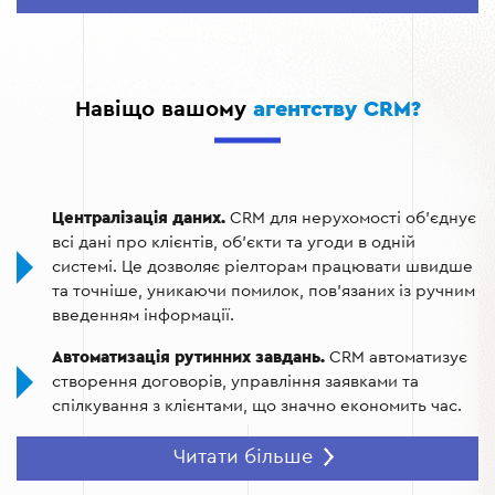
нерухомість зберігається в одному місці, що
забезпечує швидкий доступ і точність даних.
Аналітика продажів:
Завдяки CRM ви отримуєте
можливість аналізувати активність клієнтів,
Навіщо вашому
агентству CRM?
ефективність ріелторів і попит на об'єкти.
Покращення комунікації:
Система дозволяє
відстежувати всі взаємодії з клієнтами,
забезпечуючи персоналізований підхід.
Централізація даних.
CRM для нерухомості об'єднує
всі дані про клієнтів, об'єкти та угоди в одній
Оптимізація маркетингових кампаній:
CRM дозволяє
системі. Це дозволяє ріелторам працювати швидше
налаштовувати автоматичні розсилки, створювати
та точніше, уникаючи помилок, пов'язаних із ручним
персоналізовані пропозиції та аналізувати їхню
введенням інформації.
ефективність.
Автоматизація рутинних завдань.
CRM автоматизує
створення договорів, управління заявками та
спілкування з клієнтами, що значно економить час.
Персоналізація обслуговування.
Система дозволяє
Читати більше
ріелторам краще розуміти потреби клієнтів,