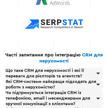
у разі виникнення будь-
яких питань або проблем.
Гарантія результату
Ми гарантуємо, що
впроваджена CRM
допоможе оптимізувати
бізнес-процеси,
автоматизувати рутинні
завдання та покращити
взаємодію з клієнтами,
Часті запитання про інтеграцію
CRM для
що позитивно вплине на
нерухомості
фінансові результати
вашого агентства.
Що таке CRM для нерухомості і які її
переваги для рієлторів та агентств?
Які CRM-системи найкраще підходять для
роботи з нерухомістю?
Чи підтримується інтеграція CRM із
телефонією, email і месенджерами для
зручної комунікації з клієнтами?