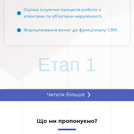
Оцінка існуючих процесів роботи з
клієнтами та об'єктами нерухомості.
Формулювання вимог до функціоналу CRM.
Етап 1
Читати більше
Етап 2 — Вибір оптимальної CRM-
системи
Виходячи з потреб вашого агентства, ми
Що ми пропонуємо?
рекомендуємо найкращу платформу для
управління взаємовідносинами з клієнтами.