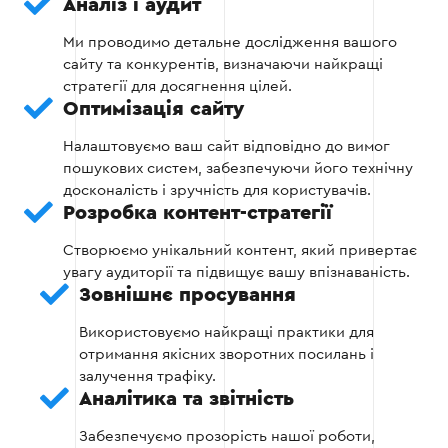
Аналіз і аудит
Створення XML-карти сайту та
налаштування robots.txt.
Ми проводимо детальне дослідження вашого
сайту та конкурентів, визначаючи найкращі
Забезпечення мобільної адаптивності
стратегії для досягнення цілей.
сайту.
Оптимізація сайту
Налаштовуємо ваш сайт відповідно до вимог
пошукових систем, забезпечуючи його технічну
Етап 2
досконалість і зручність для користувачів.
Розробка контент-стратегії
Створюємо унікальний контент, який привертає
увагу аудиторії та підвищує вашу впізнаваність.
Зовнішнє просування
Етап 3 — Внутрішня оптимізація
Використовуємо найкращі практики для
отримання якісних зворотних посилань і
Оптимізація метатегів, заголовків та описів.
залучення трафіку.
Аналітика та звітність
Додавання ключових слів у контент,
Забезпечуємо прозорість нашої роботи,
зберігаючи його природність і