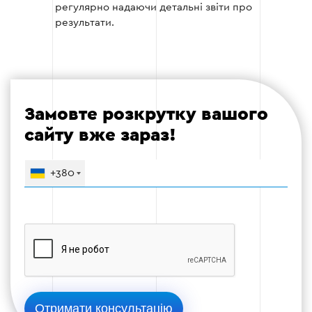
регулярно надаючи детальні звіти про
читабельність.
результати.
Поліпшення структури сайту для зручності
користувачів і пошукових роботів.
Замовте розкрутку вашого
Етап 3
сайту вже зараз!
+380
Етап 4 — Контент-маркетинг
Написання унікальних статей, блогів та
описів товарів, орієнтованих на вашу
аудиторію.