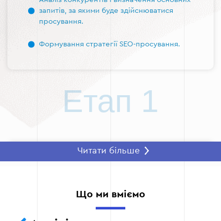
запитів, за якими буде здійснюватися
просування.
Формування стратегії SEO-просування.
Етап 1
Читати більше
Етап 2 — Технічна оптимізація
Виправлення технічних помилок: усунення
дублікатів сторінок, поліпшення швидкості
Що ми вміємо
завантаження сайту, налаштування HTTPS.