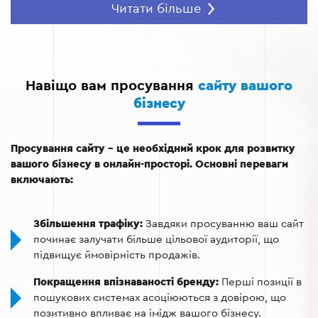
Контент-маркетинг:
Створення якісного та
Читати більше
корисного контенту, який приваблює відвідувачів і
підвищує їхню довіру до бренду.
Зовнішнє просування:
Використання зворотних
посилань та PR-кампаній для підвищення авторитету
Навіщо вам просування
сайту вашого
вашого сайту в інтернеті.
бізнесу
Аналітика та коригування стратегії:
Постійний
аналіз результатів для оптимізації просування і
Просування сайту – це необхідний крок для розвитку
досягнення кращих показників.
вашого бізнесу в онлайн-просторі. Основні переваги
включають:
Збільшення трафіку:
Завдяки просуванню ваш сайт
починає залучати більше цільової аудиторії, що
підвищує ймовірність продажів.
Покращення впізнаваності бренду:
Перші позиції в
пошукових системах асоціюються з довірою, що
позитивно впливає на імідж вашого бізнесу.