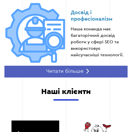
Використання соціальних мереж для
Досвід і
залучення трафіку.
професіоналізм
Наша команда має
Взаємодія з блогерами та медіа для
багаторічний досвід
популяризації бренду.
роботи у сфері SEO та
використовує
найсучасніші технології.
Етап 5
Читати більше
Максимальна
ефективність
Наші клієнти
Ми орієнтуємося на
Етап 6 — Аналітика та звітність
досягнення результатів,
які мають значення для
вашого бізнесу.
Відстеження ключових показників (позицій
у пошукових системах, трафіку, конверсій).