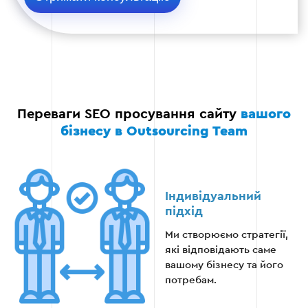
Використання мультимедійного контенту
(зображень, відео) для підвищення
залученості відвідувачів.
Публікація контенту на сторонніх ресурсах
для залучення зворотних посилань.
Переваги SEO просування сайту
вашого
бізнесу в Outsourcing Team
Етап 4
Індивідуальний
підхід
Етап 5 — Зовнішнє просування
Ми створюємо стратегії,
які відповідають саме
вашому бізнесу та його
Робота із зовнішніми посиланнями:
потребам.
розміщення посилань на авторитетних
ресурсах.