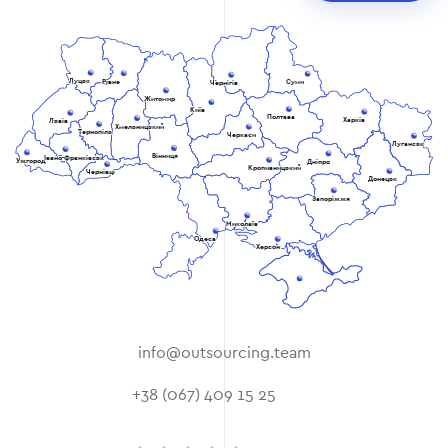
Луцьк
Рівне
Суми
Чернігів
Житомир
Київ
Полтава
Харків
Львів
Хмельницький
Тернопіль
Черкаси
Луганськ
Вінниця
Івано-Франківськ
Ужгород
Дніпро
Кропивницький
Чернівці
Донецьк
Запоріжжя
Миколаїв
Одеса
Херсон
info@outsourcing.team
+38 (067) 409 15 25