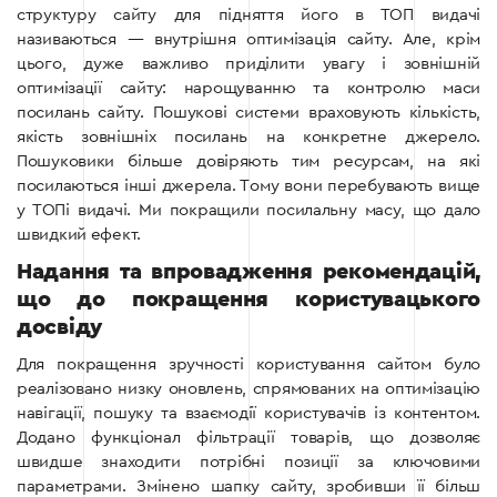
структуру сайту для підняття його в ТОП видачі
називаються — внутрішня оптимізація сайту.
Але, крім
цього, дуже важливо приділити увагу і зовнішній
оптимізації сайту: нарощуванню та контролю маси
посилань сайту.
Пошукові системи враховують кількість,
якість зовнішніх посилань на конкретне джерело.
Пошуковики більше довіряють тим ресурсам, на які
посилаються інші джерела. Тому вони перебувають вище
у ТОПі видачі.
Ми покращили посилальну масу, що дало
швидкий ефект.
Надання та впровадження рекомендацій,
що до покращення користувацького
досвіду
Для покращення зручності користування сайтом було
реалізовано низку оновлень, спрямованих на оптимізацію
навігації, пошуку та взаємодії користувачів із контентом.
Додано функціонал фільтрації товарів, що дозволяє
швидше знаходити потрібні позиції за ключовими
параметрами. Змінено шапку сайту, зробивши її більш