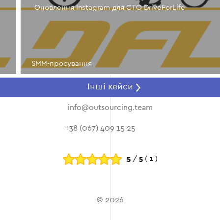
Оновлення Instagram для СТО DriveForLife
SMM-просування
Інші кейси
info@outsourcing.team
+38 (067) 409 15 25
5
/
5
(
1
)
© 2026