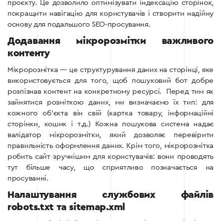
проєкту. Це дозволило оптимізувати індексацію сторінок,
покращити навігацію для користувачів і створити надійну
основу для подальшого SEO-просування.
Додавання мікророзмітки важливого
контенту
Мікророзмітка — це структурування даних на сторінці, яке
використовується для того, щоб пошуковий бот добре
розпізнав контент на конкретному ресурсі.
Перед тим як
зайнятися розміткою даних, ми визначаємо їх тип: для
кожного об’єкта він свій (картка товару, інформаційні
сторінки, кошик і т.д.)
Кожна пошукова система надає
валідатор мікророзмітки, який дозволяє перевірити
правильність оформлення даних.
Крім того, мікророзмітка
робить сайт зручнішим для користувачів: вони проводять
тут більше часу, що сприятливо позначається на
просуванні.
Налаштування службових файлів
robots.txt та sitemap.xml