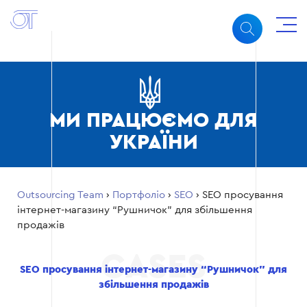
МИ ПРАЦЮЄМО ДЛЯ
УКРАЇНИ
Outsourcing Team
›
Портфоліо
›
SEO
›
SEO просування
інтернет-магазину “Рушничок” для збільшення
продажів
SEO просування інтернет-магазину “Рушничок” для
збільшення продажів