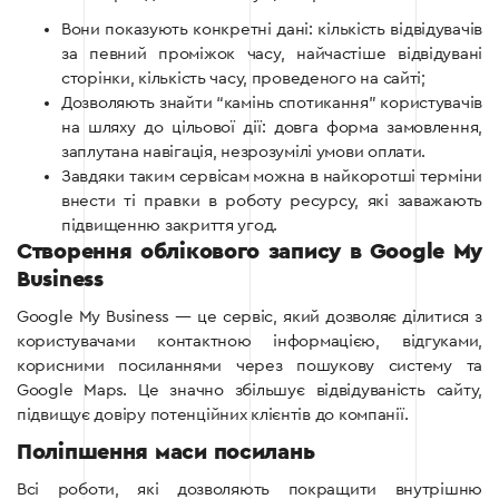
Вони показують конкретні дані: кількість відвідувачів
за певний проміжок часу, найчастіше відвідувані
сторінки, кількість часу, проведеного на сайті;
Дозволяють знайти “камінь спотикання” користувачів
на шляху до цільової дії: довга форма замовлення,
заплутана навігація, незрозумілі умови оплати.
Завдяки таким сервісам можна в найкоротші терміни
внести ті правки в роботу ресурсу, які заважають
підвищенню закриття угод.
Створення облікового запису в Google My
Business
Google My Business — це сервіс, який дозволяє ділитися з
користувачами контактною інформацією, відгуками,
корисними посиланнями через пошукову систему та
Google Maps. Це значно збільшує відвідуваність сайту,
підвищує довіру потенційних клієнтів до компанії.
Поліпшення маси посилань
Всі роботи, які дозволяють покращити внутрішню