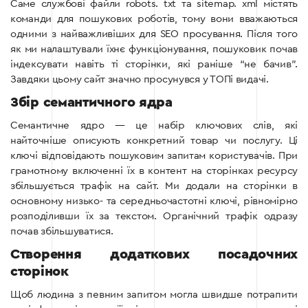
Саме службові файли robots. txt та sitemap. xml містять
команди для пошукових роботів, тому вони вважаються
одними з найважливіших для SEO просування.
Після того
як ми налаштували їхнє функціонування, пошуковик почав
індексувати навіть ті сторінки, які раніше “не бачив”.
Завдяки цьому сайт значно просунувся у ТОПі видачі.
Збір семантичного ядра
Семантичне ядро ​​— це набір ключових слів, які
найточніше описують конкретний товар чи послугу. Ці
ключі відповідають пошуковим запитам користувачів. При
грамотному включенні їх в контент на сторінках ресурсу
збільшується трафік на сайт.
Ми додали на сторінки в
основному низько- та середньочастотні ключі, рівномірно
розподіливши їх за текстом. Органічний трафік одразу
почав збільшуватися.
Створення додаткових посадочних
сторінок
Щоб людина з певним запитом могла швидше потрапити