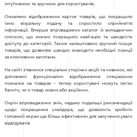
інтуїтивною та зручною для користувачів.
Оновлено відображення карток товарів, що покращило
їхню візуальну подачу та спростило сприйняття
інформації. Вперше впроваджено каталог із випадаючим
списком, що значно покращило навігацію та швидкість
доступу до категорій. Також налаштовано зручний пошук
товарів, що дозволяє швидко знаходити необхідні позиції
за ключовими запитами.
На сайті з’явилися спеціальні сторінки акцій та новинок, які
доповнені функціоналом відображення спеціальних
позначок на товарах – тепер користувачі можуть легко
бачити, чи є товар новим або акційним.
Окрім впроваджених змін, надано подальші рекомендації
щодо покращення слайдера, що дозволить зробити
головний екран ще більш ефективним для залучення уваги
відвідувачів