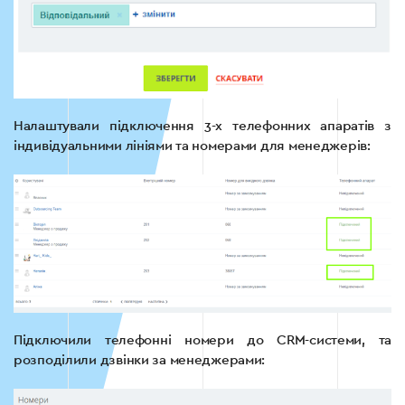
Налаштували підключення 3-х телефонних апаратів з
індивідуальними лініями та номерами для менеджерів:
Підключили телефонні номери до CRM-системи, та
розподілили дзвінки за менеджерами: