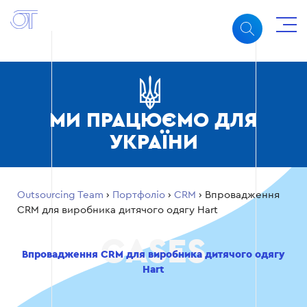
МИ ПРАЦЮЄМО ДЛЯ
УКРАЇНИ
Outsourcing Team
›
Портфоліо
›
CRM
›
Впровадження
CRM для виробника дитячого одягу Hart
Впровадження CRM для виробника дитячого одягу
Hart