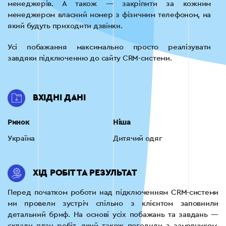
менеджерів. А також — закріпити за кожним
менеджером власний номер з фізичним телефоном, на
який будуть приходити дзвінки.
Усі побажання максимально просто реалізувати
завдяки підключенню до сайту CRM-системи.
ВХІДНІ ДАНІ
Ринок
Ніша
Україна
Дитячий одяг
ХІД РОБІТ ТА РЕЗУЛЬТАТ
Перед початком роботи над підключенням CRM-системи
ми провели зустріч спільно з клієнтом заповнили
детальний бриф. На основі усіх побажань та завдань —
склали план робіт, який також погодили з замовником.