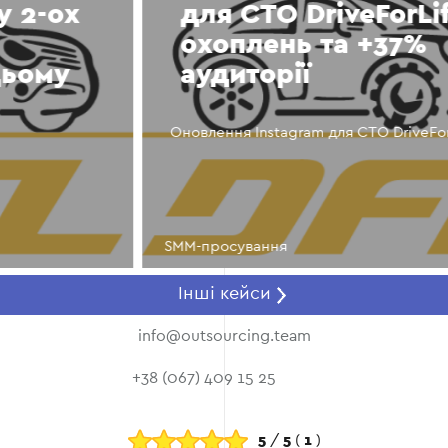
для СТО DriveForLife: +55%
охоплень та +37%
аудиторії
Оновлення Instagram для СТО DriveForLife
SMM-просування
Інші кейси
info@outsourcing.team
+38 (067) 409 15 25
5
/
5
(
1
)