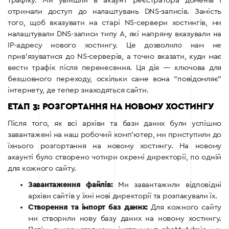
трафіку. Ми увійшли в акаунт реєстратора доменів і
отримали доступ до налаштувань DNS-записів. Замість
того, щоб вказувати на старі NS-сервери хостингів, ми
налаштували DNS-записи типу A, які напряму вказували на
IP-адресу нового хостингу. Це дозволило нам не
прив’язуватися до NS-серверів, а точно вказати, куди має
вести трафік після перенесення. Ця дія — ключова для
безшовного переходу, оскільки саме вона “повідомляє”
інтернету, де тепер знаходяться сайти.
ЕТАП 3: РОЗГОРТАННЯ НА НОВОМУ ХОСТИНГУ
Після того, як всі архіви та бази даних були успішно
завантажені на наш робочий комп’ютер, ми приступили до
їхнього розгортання на новому хостингу. На новому
акаунті було створено чотири окремі директорії, по одній
для кожного сайту.
Завантаження файлів:
Ми завантажили відповідні
архіви сайтів у їхні нові директорії та розпакували їх.
Створення та імпорт баз даних:
Для кожного сайту
ми створили нову базу даних на новому хостингу.