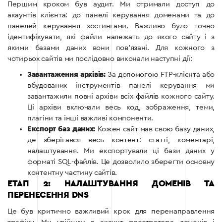
Першим кроком був аудит. Ми отримали доступ до
акаунтів клієнта: до панелі керування доменами та до
панелей керування хостингами. Важливо було точно
ідентифікувати, які файли належать до якого сайту і з
якими базами даних вони пов’язані. Для кожного з
чотирьох сайтів ми послідовно виконали наступні дії:
Завантаження архівів:
За допомогою FTP-клієнта або
вбудованих інструментів панелі керування ми
завантажили повні архіви всіх файлів кожного сайту.
Ці архіви включали весь код, зображення, теми,
плагіни та інші важливі компоненти.
Експорт баз даних:
Кожен сайт мав свою базу даних,
де зберігався весь контент: статті, коментарі,
налаштування. Ми експортували ці бази даних у
форматі SQL-файлів. Це дозволило зберегти основну
контентну частину сайтів.
ЕТАП 2: НАЛАШТУВАННЯ ДОМЕНІВ ТА
ПЕРЕНЕСЕННЯ DNS
Це був критично важливий крок для перенаправлення