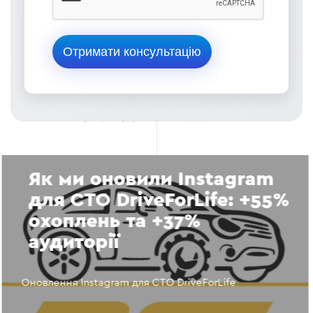
Як ми оновили Instagram
для СТО DriveForLife: +55%
охоплень та +37%
аудиторії
Оновлення Instagram для СТО DriveForLife