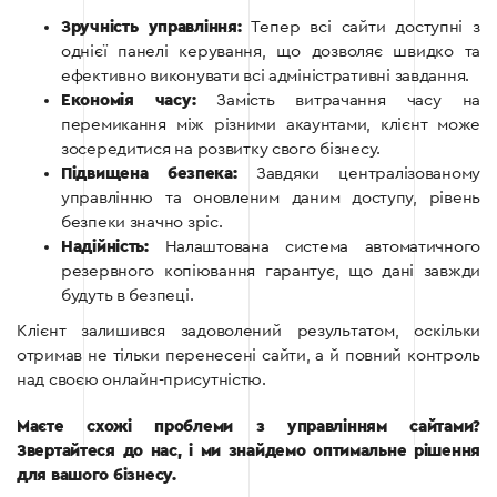
Зручність управління:
Тепер всі сайти доступні з
однієї панелі керування, що дозволяє швидко та
ефективно виконувати всі адміністративні завдання.
Економія часу:
Замість витрачання часу на
перемикання між різними акаунтами, клієнт може
зосередитися на розвитку свого бізнесу.
Підвищена безпека:
Завдяки централізованому
управлінню та оновленим даним доступу, рівень
безпеки значно зріс.
Надійність:
Налаштована система автоматичного
резервного копіювання гарантує, що дані завжди
будуть в безпеці.
Клієнт залишився задоволений результатом, оскільки
отримав не тільки перенесені сайти, а й повний контроль
над своєю онлайн-присутністю.
Маєте схожі проблеми з управлінням сайтами?
Звертайтеся до нас, і ми знайдемо оптимальне рішення
для вашого бізнесу.