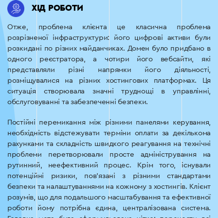
ХІД РОБОТИ
Отже, проблема клієнта це класична проблема
розрізненої інфраструктури: його цифрові активи були
розкидані по різних майданчиках. Домен було придбано в
одного реєстратора, а чотири його вебсайти, які
представляли різні напрямки його діяльності,
розміщувалися на різних хостингових платформах. Ця
ситуація створювала значні труднощі в управлінні,
обслуговуванні та забезпеченні безпеки.
Постійні перемикання між різними панелями керування,
необхідність відстежувати терміни оплати за декількома
рахунками та складність швидкого реагування на технічні
проблеми перетворювали просте адміністрування на
рутинний, неефективний процес. Крім того, існували
потенційні ризики, пов’язані з різними стандартами
безпеки та налаштуваннями на кожному з хостингів. Клієнт
розумів, що для подальшого масштабування та ефективної
роботи йому потрібна єдина, централізована система.