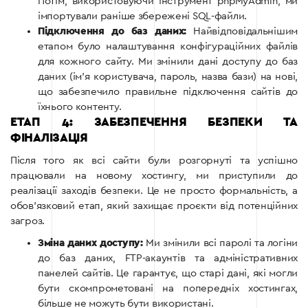
Потім, використовуючи інструмент phpMyAdmin, ми
імпортували раніше збережені SQL-файли.
Підключення до баз даних:
Найвідповідальнішим
етапом було налаштування конфігураційних файлів
для кожного сайту. Ми змінили дані доступу до баз
даних (ім’я користувача, пароль, назва бази) на нові,
що забезпечило правильне підключення сайтів до
їхнього контенту.
ЕТАП 4: ЗАБЕЗПЕЧЕННЯ БЕЗПЕКИ ТА
ФІНАЛІЗАЦІЯ
Після того як всі сайти були розгорнуті та успішно
працювали на новому хостингу, ми приступили до
реалізації заходів безпеки. Це не просто формальність, а
обов’язковий етап, який захищає проєкти від потенційних
загроз.
Зміна даних доступу:
Ми змінили всі паролі та логіни
до баз даних, FTP-акаунтів та адміністративних
панелей сайтів. Це гарантує, що старі дані, які могли
бути скомпрометовані на попередніх хостингах,
більше не можуть бути використані.