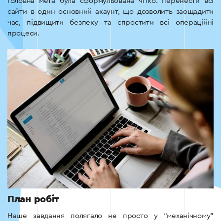
Головна мета була сформульована чітко: перенести всі
сайти в один основний акаунт, що дозволить заощадити
час, підвищити безпеку та спростити всі операційні
процеси.
План робіт
Наше завдання полягало не просто у “механічному”