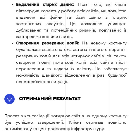
Видалення старих даних:
Після того, як клієнт
підтвердив коректну роботу всіх сайтів, ми повністю
видалили всі файли та бази даних зі старих
хостингових акаунтів. Це дозволило уникнути
дублювання та потенційних ризиків, пов’язаних із
застарілими копіями сайтів.
Створення резервних копій:
На новому хостингу
була налаштована система автоматичного створення
резервних копій для всіх чотирьох сайтів. Ми також
створили повні початкові копії всіх сайтів після
перенесення та надали їх клієнту. Це забезпечує
можливість швидкого відновлення в разі будь-якої
непередбаченої ситуації.
ОТРИМАНИЙ РЕЗУЛЬТАТ
Проєкт з консолідації чотирьох сайтів на одному хостингу
був успішно завершений. Клієнт отримав повністю
оптимізовану та централізовану інфраструктуру.