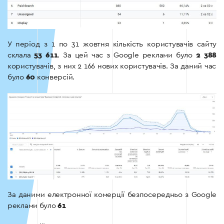
У період з 1 по 31 жовтня кількість користувачів сайту
склала
53 611
. За цей час з Google реклами було
2 388
користувачів, з них 2 166 нових користувачів. За даний час
було
60
конверсій.
За даними електронної комерції безпосередньо з Google
реклами було
61