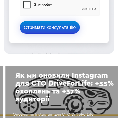
Як ми оновили Instagram
для СТО DriveForLife: +55%
охоплень та +37%
аудиторії
Оновлення Instagram для СТО DriveForLife