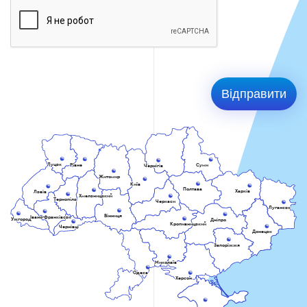
Луцьк
Рівне
Суми
Чернігів
Житомир
Київ
Полтава
Харків
Львів
Хмельницький
Тернопіль
Черкаси
Луганськ
Вінниця
Івано-Франківськ
Ужгород
Дніпро
Кропивницький
Чернівці
Донецьк
Запоріжжя
Миколаїв
Одеса
Херсон