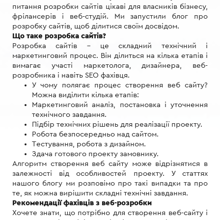
питання розробки сайтів цікаві для власників бізнесу,
фрілансерів і веб-студій. Ми запустили блог про
розробку сайтів, щоб ділитися своїм досвідом.
Що таке розробка сайтів?
Розробка сайтів – це складний технічний і
маркетинговий процес. Він ділиться на кілька етапів і
вимагає участі маркетолога, дизайнера, веб-
розробника і навіть SEO фахівця.
У чому полягає процес створення веб сайту?
Можна виділити кілька етапів:
Маркетинговий аналіз, постановка і уточнення
технічного завдання.
Підбір технічних рішень для реалізації проекту.
Робота безпосередньо над сайтом.
Тестування, робота з дизайном.
Здача готового проекту замовнику.
Алгоритм створення веб сайту може відрізнятися в
залежності від особливостей проекту. У статтях
нашого блогу ми розповімо про такі випадки та про
те, як можна вирішити складні технічні завдання.
Рекомендації фахівців з веб-розробки
Хочете знати, що потрібно для створення веб-сайту і