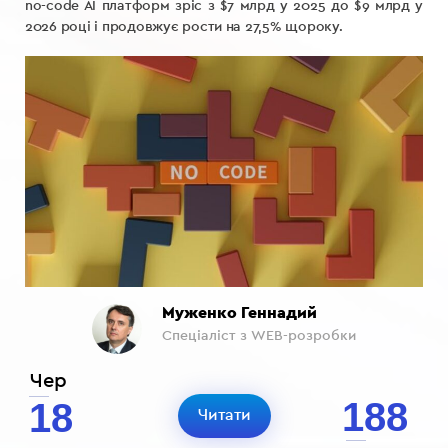
no-code AI платформ зріс з $7 млрд у 2025 до $9 млрд у
2026 році і продовжує рости на 27,5% щороку.
Муженко Геннадий
Спеціаліст з WEB-розробки
Чер
188
18
Читати