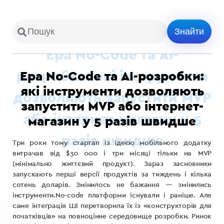
Ера No-Code та AI-розробки:
які інструменти дозволяють
запустити MVP або інтернет-
магазин у 5 разів швидше
Три роки тому стартап із ідеєю мобільного додатку
витрачав від $30 000 і три місяці тільки на MVP
(мінімально життєвий продукт). Зараз засновники
запускають перші версії продуктів за тиждень і кілька
сотень доларів. Змінилось не бажання — змінились
інструменти.No-code платформи існували і раніше. Але
саме інтеграція ШІ перетворила їх із «конструкторів для
початківців» на повноцінне середовище розробки. Ринок