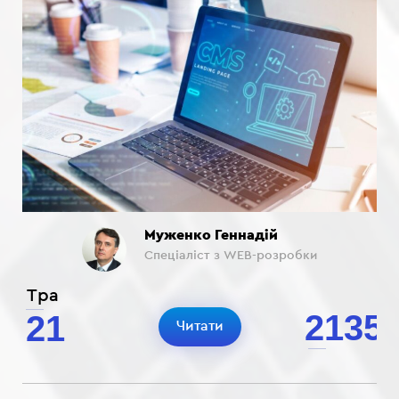
Муженко Геннадій
Спеціаліст з WEB-розробки
Тра
2135
21
Читати