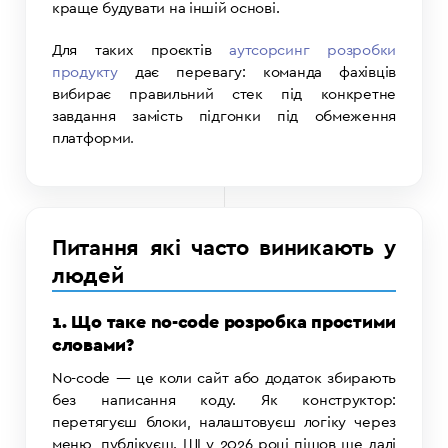
краще будувати на іншій основі.
Для таких проєктів
аутсорсинг розробки
продукту
дає перевагу: команда фахівців
вибирає правильний стек під конкретне
завдання замість підгонки під обмеження
платформи
.
Питання які часто виникають у
людей
1. Що таке no-code розробка простими
словами?
No-code — це коли сайт або додаток збирають
без написання коду. Як конструктор:
перетягуєш блоки, налаштовуєш логіку через
меню, публікуєш. ШІ у 2026 році пішов ще далі