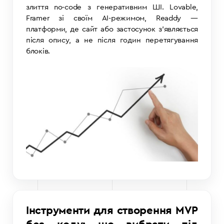
злиття no-code з генеративним ШІ. Lovable,
Framer зі своїм AI-режимом, Readdy —
платформи, де сайт або застосунок з’являється
після опису, а не після годин перетягування
блоків.
Інструменти для створення MVP