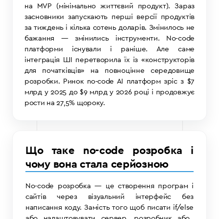
на MVP (мінімально життєвий продукт). Зараз
засновники запускають перші версії продуктів
за тиждень і кілька сотень доларів. Змінилось не
бажання — змінились інструменти.
No-code
платформи існували і раніше. Але саме
інтеграція ШІ перетворила їх із «конструкторів
для початківців» на повноцінне середовище
розробки. Ринок no-code AI платформ зріс з $7
млрд у 2025 до $9 млрд у 2026 році і продовжує
рости на 27,5% щороку.
Що таке no-code розробка і
чому вона стала серйозною
No-code розробка — це створення програм і
сайтів через візуальний інтерфейс без
написання коду. Замість того щоб писати
if/else
або налаштовувати сервер, розробник або