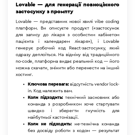
Lovable — для генерації повноцінного
застосунку з промпту
Lovable — представник нової хвилі vibe coding
платформ. Ви описуєте продукт («застосунок
для запису до лікаря з особистим кабінетом
пацієнта і календарем лікаря»), і Lovable
генерує робочий код React-застосунку, який
одразу деплоїться. На відміну від традиційного
no-code, платформа видає реальний код — його
можна скачати, змінити або перенести на інший
хостинг.
Ключова перевага:
відсутність vendor lock-
in. Код належить вам.
Коли підходить:
технічний засновник або
команда з розробником хоче стартувати
швидко і зберегти гнучкість для
майбутньої кастомізації.
Коли не підходить:
не-технічна команда
без досвіду роботи з кодом — результат