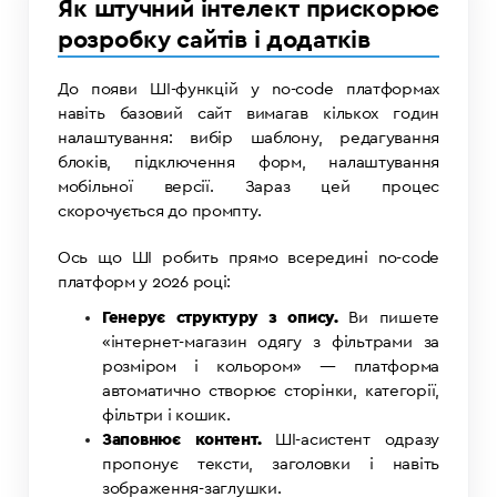
Як штучний інтелект прискорює
розробку сайтів і додатків
До появи ШІ-функцій у no-code платформах
навіть базовий сайт вимагав кількох годин
налаштування: вибір шаблону, редагування
блоків, підключення форм, налаштування
мобільної версії. Зараз цей процес
скорочується до промпту.
Ось що ШІ робить прямо всередині no-code
платформ у 2026 році:
Генерує структуру з опису.
Ви пишете
«інтернет-магазин одягу з фільтрами за
розміром і кольором» — платформа
автоматично створює сторінки, категорії,
фільтри і кошик.
Заповнює контент.
ШІ-асистент одразу
пропонує тексти, заголовки і навіть
зображення-заглушки.