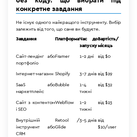
без коду: що вибрати під
конкретне завдання
Не існує одного найкращого інструменту. Вибір
залежить від того, що саме ви будуєте.
Завдання
Платформа
Час до
Вартість/
запуску
місяць
Сайт-лендінг або
Framer
1–2 дні
від $0
портфоліо
Інтернет-магазин
Shopify
3–7 днів
від $29
SaaS або
Bubble
1–4
від $32
маркетплейс
тижні
Сайт з контентом
Webflow
1–2
від $23
і SEO
тижні
Внутрішній
Retool /
3–5 днів
від
інструмент або
Glide
$10/user
CRM