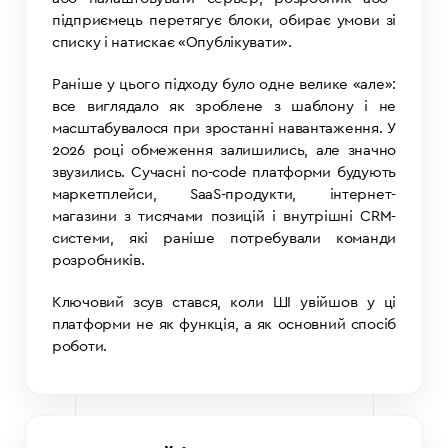
підприємець перетягує блоки, обирає умови зі
списку і натискає «Опублікувати».
Раніше у цього підходу було одне велике «але»:
все виглядало як зроблене з шаблону і не
масштабувалося при зростанні навантаження. У
2026 році обмеження залишились, але значно
звузились. Сучасні no-code платформи будують
маркетплейси, SaaS-продукти, інтернет-
магазини з тисячами позицій і внутрішні CRM-
системи, які раніше потребували команди
розробників.
Ключовий зсув стався, коли ШІ увійшов у ці
платформи не як функція, а як основний спосіб
роботи.