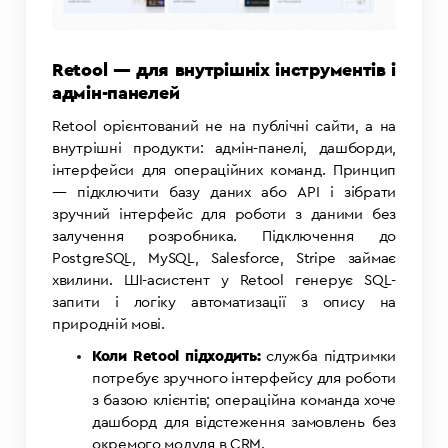
Retool — для внутрішніх інструментів і
адмін-панелей
Retool орієнтований не на публічні сайти, а на
внутрішні продукти: адмін-панелі, дашборди,
інтерфейси для операційних команд. Принцип
— підключити базу даних або API і зібрати
зручний інтерфейс для роботи з даними без
залучення розробника. Підключення до
PostgreSQL, MySQL, Salesforce, Stripe займає
хвилини. ШІ-асистент у Retool генерує SQL-
запити і логіку автоматизації з опису на
природній мові.
Коли Retool підходить:
служба підтримки
потребує зручного інтерфейсу для роботи
з базою клієнтів; операційна команда хоче
дашборд для відстеження замовлень без
окремого модуля в CRM.