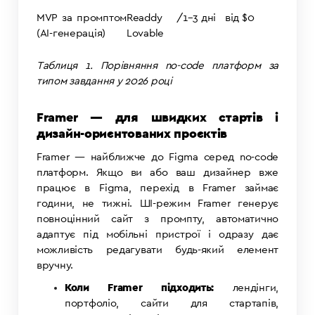
MVP за промптом
Readdy /
1–3 дні
від $0
(AI-генерація)
Lovable
Таблиця 1. Порівняння no-code платформ за
типом завдання у 2026 році
Framer — для швидких стартів і
дизайн-ориєнтованих проєктів
Framer — найближче до Figma серед no-code
платформ. Якщо ви або ваш дизайнер вже
працює в Figma, перехід в Framer займає
години, не тижні. ШІ-режим Framer генерує
повноцінний сайт з промпту, автоматично
адаптує під мобільні пристрої і одразу дає
можливість редагувати будь-який елемент
вручну.
Коли Framer підходить:
лендінги,
портфоліо, сайти для стартапів,