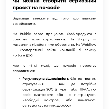
Чи можна створити серйозний
проєкт на no-code
Відповідь залежить від того, що вважати
«серйозним».
На Bubble зараз працюють SaaS-продукти з
сотнями тисяч користувачів. На Shopify —
магазини з мільйонними оборотами. На Webflow
— корпоративні сайти компаній зі списку
Fortune 500.
Але є чіткі межі, де no-code перестає
справлятися:
Регуляторна відповідність.
Фінтех, медтех,
страхування — там, де потрібна
сертифікація SOC 2 Type II або HIPAA, no-
code платформи або не підтримують
необхідні контролі, або вимагають
суттєвих кастомних доробок