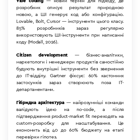
Vibe coding
— новий термін для підходу, де
розробник описує результат природною
мовою, а ШІ генерує код або конфігурацію.
Lovable, Bolt, Cursor — інструменти цього класу.
85% розробників зараз регулярно
використовують ШІ-інструменти при написанні
коду (Modall, 2026).
Citizen development
— бізнес-аналітики,
маркетологи і менеджери продуктів самостійно
будують внутрішні інструменти без звернення
до IT-відділу. Gartner фіксує: 60% кастомних
застосунків зараз створюють поза IT-
департаментами.
Гібридна архітектура
— найрозумніші команди
валідують ідею на no-code, а після
підтвердження product-market fit переходять на
custom-розробку для масштабування. Це
економить від 40 до 60% бюджету на етапі
перевірки гіпотез.