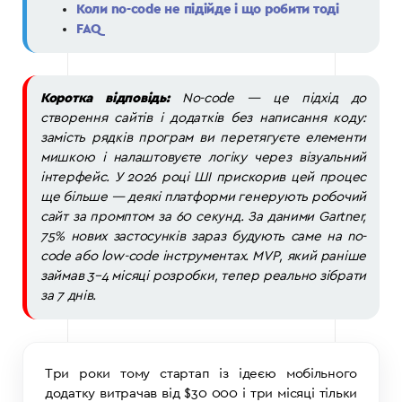
Коли no-code не підійде і що робити тоді
FAQ
Коротка відповідь:
No-code — це підхід до
створення сайтів і додатків без написання коду:
замість рядків програм ви перетягуєте елементи
мишкою і налаштовуєте логіку через візуальний
інтерфейс. У 2026 році ШІ прискорив цей процес
ще більше — деякі платформи генерують робочий
сайт за промптом за 60 секунд. За даними Gartner,
75% нових застосунків зараз будують саме на no-
code або low-code інструментах. MVP, який раніше
займав 3–4 місяці розробки, тепер реально зібрати
за 7 днів.
Три роки тому стартап із ідеєю мобільного
додатку витрачав від $30 000 і три місяці тільки