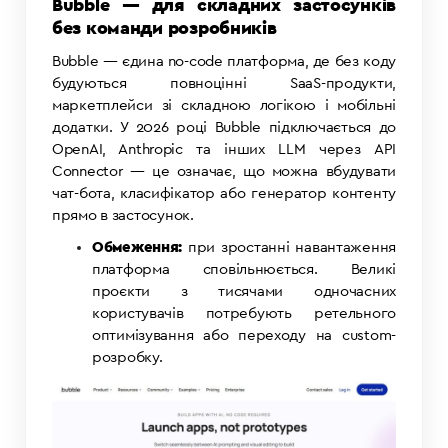
Bubble — для складних застосунків
без команди розробників
Bubble — єдина no-code платформа, де без коду
будуються повноцінні SaaS-продукти,
маркетплейси зі складною логікою і мобільні
додатки. У 2026 році Bubble підключається до
OpenAI, Anthropic та інших LLM через API
Connector — це означає, що можна вбудувати
чат-бота, класифікатор або генератор контенту
прямо в застосунок.
Обмеження:
при зростанні навантаження
платформа сповільнюється. Великі
проєкти з тисячами одночасних
користувачів потребують ретельного
оптимізування або переходу на custom-
розробку.