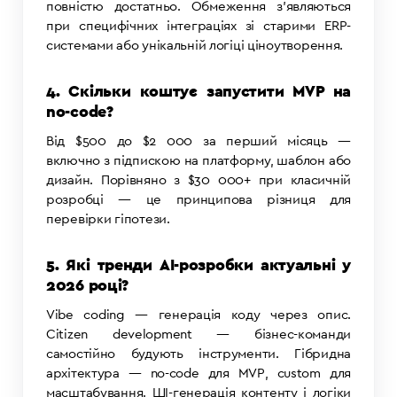
повністю достатньо. Обмеження з’являються
при специфічних інтеграціях зі старими ERP-
системами або унікальній логіці ціноутворення.
4. Скільки коштує запустити MVP на
no-code?
Від $500 до $2 000 за перший місяць —
включно з підпискою на платформу, шаблон або
дизайн. Порівняно з $30 000+ при класичній
розробці — це принципова різниця для
перевірки гіпотези.
5. Які тренди AI-розробки актуальні у
2026 році?
Vibe coding — генерація коду через опис.
Citizen development — бізнес-команди
самостійно будують інструменти. Гібридна
архітектура — no-code для MVP, custom для
масштабування. ШІ-генерація контенту і логіки