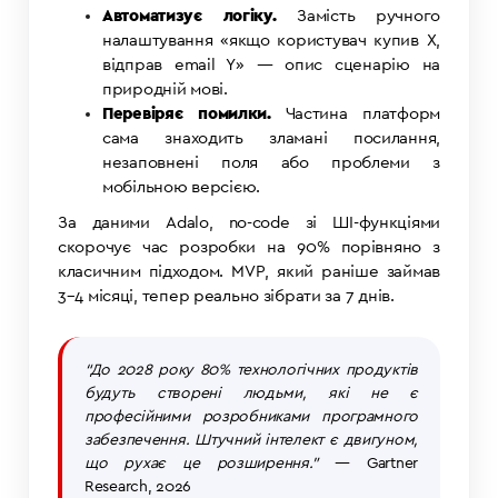
Автоматизує логіку.
Замість ручного
налаштування «якщо користувач купив X,
відправ email Y» — опис сценарію на
природній мові.
Перевіряє помилки.
Частина платформ
сама знаходить зламані посилання,
незаповнені поля або проблеми з
мобільною версією.
За даними Adalo, no-code зі ШІ-функціями
скорочує час розробки на 90% порівняно з
класичним підходом. MVP, який раніше займав
3–4 місяці, тепер реально зібрати за 7 днів.
“До 2028 року 80% технологічних продуктів
будуть створені людьми, які не є
професійними розробниками програмного
забезпечення. Штучний інтелект є двигуном,
що рухає це розширення.”
— Gartner
Research, 2026