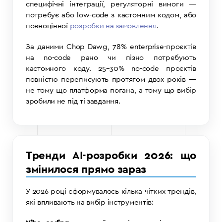
специфічні інтеграції, регуляторні вимоги —
потребує або low-code з кастомним кодом, або
повноцінної
розробки на замовлення
.
За даними Chop Dawg, 78% enterprise-проєктів
на no-code рано чи пізно потребують
кастомного коду. 25–30% no-code проєктів
повністю переписують протягом двох років —
не тому що платформа погана, а тому що вибір
зробили не під ті завдання.
Тренди AI-розробки 2026: що
змінилося прямо зараз
У 2026 році сформувалось кілька чітких трендів,
які впливають на вибір інструментів: