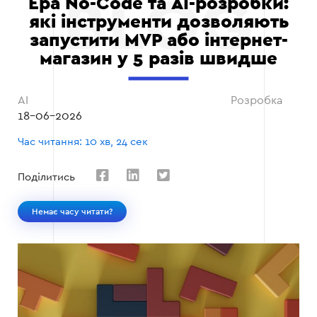
Ера No-Code та AI-розробки:
які інструменти дозволяють
запустити MVP або інтернет-
магазин у 5 разів швидше
AI
Розробка
18-06-2026
Час читання: 10 хв, 24 сек
Поділитись
Немає часу читати?