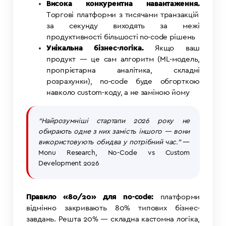
Висока конкурентна навантаження.
Торгові платформи з тисячами транзакцій
за секунду виходять за межі
продуктивності більшості no-code рішень
Унікальна бізнес-логіка.
Якщо ваш
продукт — це сам алгоритм (ML-модель,
пропрієтарна аналітика, складні
розрахунки), no-code буде обгорткою
навколо custom-коду, а не заміною йому
“Найрозумніші стартапи 2026 року не
обирають одне з них замість іншого — вони
використовують обидва у потрібний час.”
—
Monu Research, No-Code vs Custom
Development 2026
Правило «80/20» для no-code:
платформи
відмінно закривають 80% типових бізнес-
завдань. Решта 20% — складна кастомна логіка,