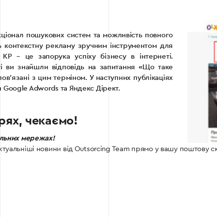
кціонал пошукових систем та можливість повного
ь контекстну рекламу зручним інструментом для
 КР – це запорука успіху бізнесу в інтернеті.
ті ви знайшли відповідь на запитання «Що таке
пов’язані з цим терміном. У наступних публікаціях
 Google Adwords та Яндекс Дірект.
рях, чекаємо!
альних мережах!
ктуальніші новини від Outsorcing Team прямо у вашу поштову с