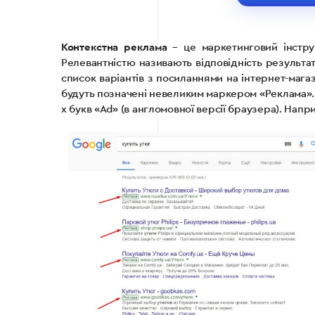
Контекстна реклама
– це маркетинговий інструм
Релевантністю називають відповідність результат
список варіантів з посиланнями на інтернет-магаз
будуть позначені невеликим маркером «Реклама». 
х букв «Ad» (в англомовної версії браузера). Напр