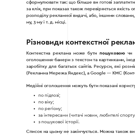
сформулювати так: що більше ви готові заплатити 
за клік, при показах також перевіряється якість о
розподілу рекламної видачі, або, іншими словами,
му, 3-му і т. д. місці.
Різновиди контекстної рекла
Контекстна реклама може бути
пошуковою
чи
оголошення-банери з текстом та картинками, інод
заробітку для багатьох сайтів. Ресурси, які ро
(Рекламна Мережа Яндекс), а Google — КМС (Кон
Медійні оголошення можуть бути показані користу
по підлозі;
по віку;
по регіону;
за інтересами (читачі новин, любителі спорту
з пошукової історії.
Список на цьому не закінчується. Можна також ви