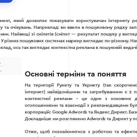
ент, який дозволяє показувати користувачам інтернету ре
у та очікувань. Наприклад: ви ввели в пошуковому рядку запи
ини. Найвищі зі сніпетів (сніпет — результат пошуку у вигляд
У різних пошукових системах маркер виглядає по-різному. Нап
иклад, ось так виглядає контекстна реклама в пошуковій видачі
Основні терміни та поняття
На території Рунету та Укрнету (так скорочен
інтернет) найвідомішими та затребуваними є 2 
контекстної реклами – це одне з основних д
оголошеннями та взаємодії з рекламодавцями бул
корпорацій: Google Adwords та Яндекс Директ. Баз
Докладніше ми розглянемо Adwords та Директ у п
Отже, щоб познайомитися з роботою та ефектив