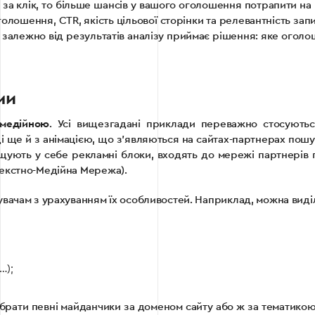
за клік, то більше шансів у вашого оголошення потрапити на 
голошення, CTR, якість цільової сторінки та релевантність запи
 залежно від результатів аналізу приймає рішення: яке оголо
ми
медійною
. Усі вищезгадані приклади переважно стосують
і ще й з анімацією, що з’являються на сайтах-партнерах пош
зміщують у себе рекламні блоки, входять до мережі партнерів
текстно-Медійна Мережа).
вачам з урахуванням їх особливостей. Наприклад, можна виділ
…);
брати певні майданчики за доменом сайту або ж за тематикою