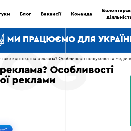
Волонтерсь
гуки
Блог
Вакансії
Команда
діяльніст
МИ ПРАЦЮЄМО ДЛЯ УКРАЇН
 таке контекстна реклама? Особливості пошукової та медійн
 реклама? Особливості
ої реклами
ати?