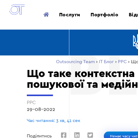
Послуги
Портфоліо
Від
Outsourcing Team
›
ІТ Блог
›
PPC
›
Що
Що таке контекстна
пошукової та медійн
PPC
29-08-2022
Час читання: 3 хв, 41 сек
Поділитись
Немає часу чит