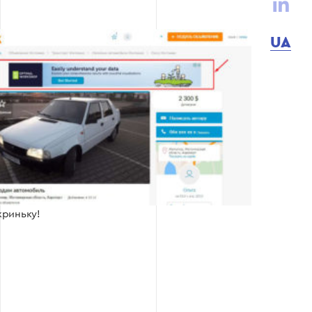
UA
криньку!