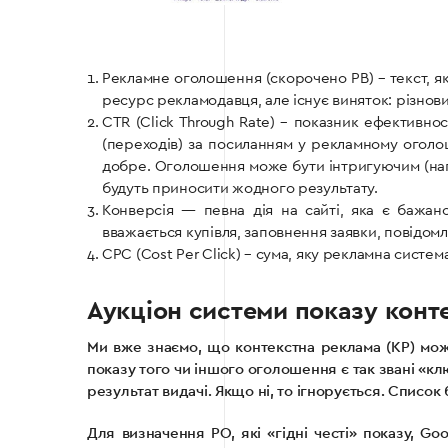
Рекламне оголошення (скорочено РВ) – текст, я
ресурс рекламодавця, але існує виняток: різнови
CTR (Click Through Rate) – показник ефективнос
(переходів) за посиланням у рекламному оголо
добре. Оголошення може бути інтригуючим (напр
будуть приносити жодного результату.
Конверсія — певна дія на сайті, яка є бажа
вважається купівля, заповнення заявки, повідомл
CPC (Cost Per Click) – сума, яку рекламна систе
Аукціон системи показу конт
Ми вже знаємо, що контекстна реклама (КР) може
показу того чи іншого оголошення є так звані «к
результат видачі. Якщо ні, то ігнорується. Списо
Для визначення РО, які «гідні честі» показу, 