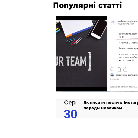
Популярні статті
Сер
Як писати пости в Інстаг
поради новачкам
30