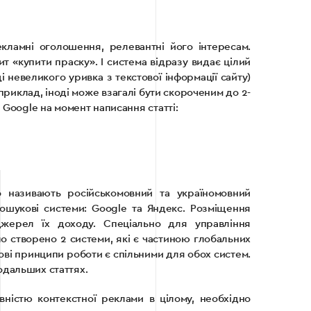
кламні оголошення, релевантні його інтересам.
т «купити праску». І система відразу видає цілий
і невеликого уривка з текстової інформації сайту)
риклад, іноді може взагалі бути скороченим до 2-
 Google на момент написання статті:
о називають російськомовний та україномовний
пошукові системи: Google та Яндекс. Розміщення
жерел їх доходу. Спеціально для управління
о створено 2 системи, які є частиною глобальних
ові принципи роботи є спільними для обох систем.
одальших статтях.
ністю контекстної реклами в цілому, необхідно