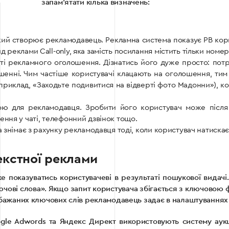
запам’ятати кілька визначень:
кий створює рекламодавець. Рекламна система показує РВ корис
д реклами Сall-only, яка замість посилання містить тільки номе
ті рекламного оголошення. Дізнатись його дуже просто: потрібн
шенні. Чим частіше користувачі клацають на оголошення, ти
иклад, «Заходьте подивитися на відверті фото Мадонни»), кори
ною для рекламодавця. Зробити його користувач може післ
ення у чаті, телефонний дзвінок тощо.
ма знімає з рахунку рекламодавця тоді, коли користувач натиск
екстної реклами
 показуватись користувачеві в результаті пошукової видачі
лючові слова». Якщо запит користувача збігається з ключово
к бажаних ключових слів рекламодавець задає в налаштуваннях 
Google Adwords та Яндекс Директ використовують систему аук