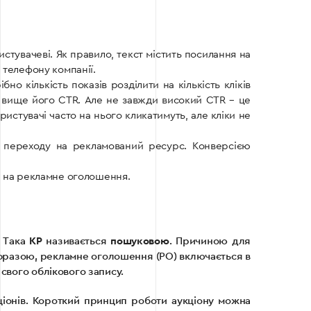
тувачеві. Як правило, текст містить посилання на
р телефону компанії.
о кількість показів розділити на кількість кліків
м вище його CTR. Але не завжди високий CTR – це
стувачі часто на нього кликатимуть, але кліки не
я переходу на рекламований ресурс. Конверсією
ає на рекламне оголошення.
. Така
КР
називається
пошуковою
. Причиною для
ю фразою, рекламне оголошення (РО) включається в
свого облікового запису.
ціонів. Короткий принцип роботи аукціону можна