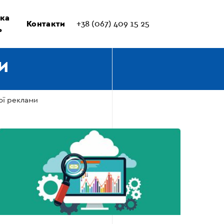
ка
Контакти
+38 (067) 409 15 25
ь
И
ої реклами