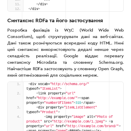
<
/div
>
<
/div
>
Синтаксис RDFa та його застосування
Розробка фахівців із W3C (World Wide Web
Consortium), щоб структурувати дані на веб-сайтах.
Дані також розмічуються всередині коду HTML. Нині
цей синтаксис використовують дедалі менше через
складність реалізації. Google віддає перевагу
синтаксису Microdata та словнику Schema.org.
Найчастіше RDFa застосовують у словнику Open Graph,
який оптимізований для соціальних мереж.
<
div vocab=
"http://schema.org/"
typeof=
"ItemList"
>
<
link property=
"url"
href=
"http://example.com/"
><
span 
property=
"numberOfItems"
>
315
<
/span
>
<
div property=
"itemListElement"
typeof=
"Product"
>
<
img property=
"image"
 alt=
"Photo of 
product"
 src=
"http://example.com/1.jpeg"
>
<
a 
property=
"url"
 href=
"http://example.com/brand/"
>
<
span property=
"name"
>
BRAND
<
/span
><
/a
>