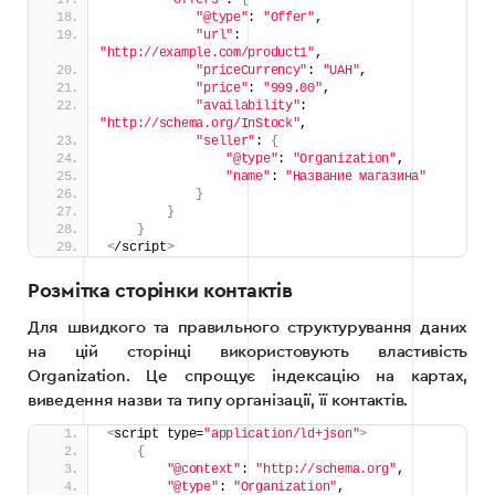
"@type"
: 
"Offer"
,
"url"
: 
"http://example.com/product1"
,
"priceCurrency"
: 
"UAH"
,
"price"
: 
"999.00"
,
"availability"
: 
"http://schema.org/InStock"
,
"seller"
: 
{
"@type"
: 
"Organization"
,
"name"
: 
"Название магазина"
}
}
}
<
/script
>
Розмітка сторінки контактів
Для швидкого та правильного структурування даних
на цій сторінці використовують властивість
Organization. Це спрощує індексацію на картах,
виведення назви та типу організації, її контактів.
<
script type=
"application/ld+json"
>
{
"@context"
: 
"http://schema.org"
,
"@type"
: 
"Organization"
,