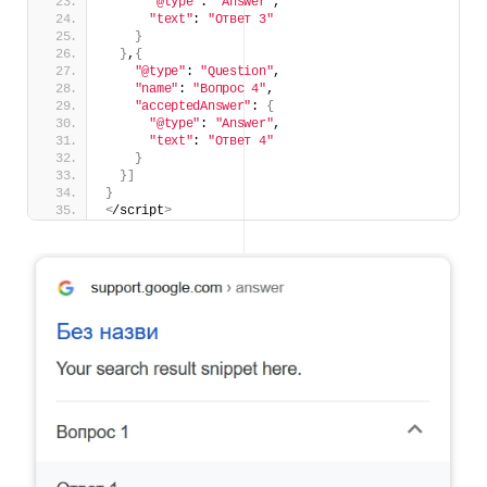
"@type"
: 
"Answer"
,
"text"
: 
"Ответ 3"
}
}
,
{
"@type"
: 
"Question"
,
"name"
: 
"Вопрос 4"
,
"acceptedAnswer"
: 
{
"@type"
: 
"Answer"
,
"text"
: 
"Ответ 4"
}
}]
}
<
/script
>