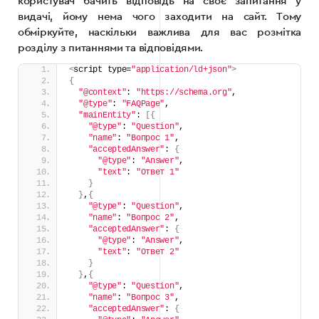
користувач бачить відповідь на своє запитання у
видачі, йому нема чого заходити на сайт. Тому
обміркуйте, наскільки важлива для вас розмітка
розділу з питаннями та відповідями.
<
script type=
"application/ld+json"
>
{
"@context"
: 
"https://schema.org"
,
"@type"
: 
"FAQPage"
,
"mainEntity"
: 
[{
"@type"
: 
"Question"
,
"name"
: 
"Вопрос 1"
,
"acceptedAnswer"
: 
{
"@type"
: 
"Answer"
,
"text"
: 
"Ответ 1"
}
}
,
{
"@type"
: 
"Question"
,
"name"
: 
"Вопрос 2"
,
"acceptedAnswer"
: 
{
"@type"
: 
"Answer"
,
"text"
: 
"Ответ 2"
}
}
,
{
"@type"
: 
"Question"
,
"name"
: 
"Вопрос 3"
,
"acceptedAnswer"
: 
{