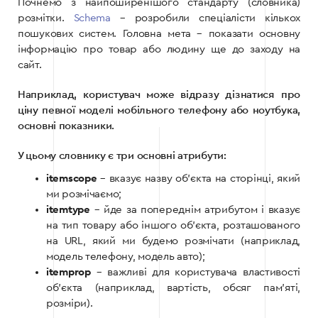
Почнемо з найпоширенішого стандарту (словника)
розмітки.
Schema
– розробили спеціалісти кількох
пошукових систем. Головна мета – показати основну
інформацію про товар або людину ще до заходу на
сайт.
Наприклад, користувач може відразу дізнатися про
ціну певної моделі мобільного телефону або ноутбука,
основні показники.
У цьому словнику є три основні атрибути:
itemscope
– вказує назву об’єкта на сторінці, який
ми розмічаємо;
itemtype
– йде за попереднім атрибутом і вказує
на тип товару або іншого об’єкта, розташованого
на URL, який ми будемо розмічати (наприклад,
модель телефону, модель авто);
itemprop
– важливі для користувача властивості
об’єкта (наприклад, вартість, обсяг пам’яті,
розміри).