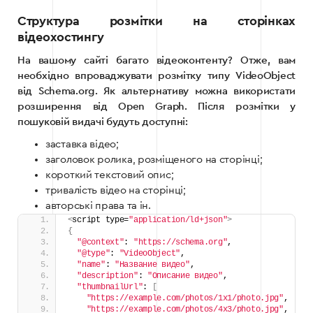
Структура розмітки на сторінках
відеохостингу
На вашому сайті багато відеоконтенту? Отже, вам
необхідно впроваджувати розмітку типу VideoObject
від Schema.org. Як альтернативу можна використати
розширення від Open Graph. Після розмітки у
пошуковій видачі будуть доступні:
заставка відео;
заголовок ролика, розміщеного на сторінці;
короткий текстовий опис;
тривалість відео на сторінці;
авторські права та ін.
<
script type=
"application/ld+json"
>
{
"@context"
: 
"https://schema.org"
,
"@type"
: 
"VideoObject"
,
"name"
: 
"Название видео"
,
"description"
: 
"Описание видео"
,
"thumbnailUrl"
: 
[
"https://example.com/photos/1x1/photo.jpg"
,
"https://example.com/photos/4x3/photo.jpg"
,