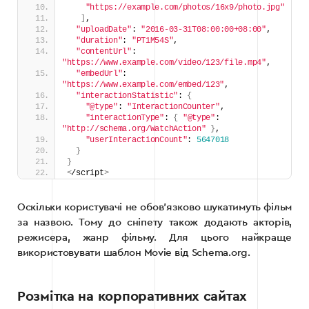
"https://example.com/photos/16x9/photo.jpg"
]
,
"uploadDate"
: 
"2016-03-31T08:00:00+08:00"
,
"duration"
: 
"PT1M54S"
,
"contentUrl"
: 
"https://www.example.com/video/123/file.mp4"
,
"embedUrl"
: 
"https://www.example.com/embed/123"
,
"interactionStatistic"
: 
{
"@type"
: 
"InteractionCounter"
,
"interactionType"
: 
{
"@type"
: 
"http://schema.org/WatchAction"
}
,
"userInteractionCount"
: 
5647018
}
}
<
/script
>
Оскільки користувачі не обов’язково шукатимуть фільм
за назвою. Тому до сніпету також додають акторів,
режисера, жанр фільму. Для цього найкраще
використовувати шаблон Movie від Schema.org.
Розмітка на корпоративних сайтах