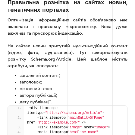
Правильна розмітка на сайтах новин,
тематичних порталах
Оптимізація інформаційних сайтів обов’язково має
включати і правильну мікророзмітку. Вона дуже
важлива та прискорює індексацію.
На сайтах новин присутній мультимедійний контент
(відео, фото, аудіозаписи). Тут використовують
розмітку Schema.org/Article. Цей шаблон містить
атрибути, які описують:
загальний контент;
заголовок;
основний текст;
автора публікації;
дату публікації.
<
div itemscope 
itemtype=
"https://schema.org/Article"
>
<
link itemprop=
"mainEntityOfPage"
href=
"http://example.com/"
 /
>
<
link itemprop=
"image"
 href=
"image"
>
<
meta itemprop=
"headline name"