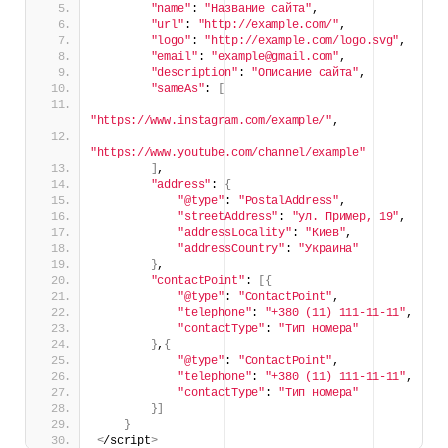
"name"
: 
"Название сайта"
,
"url"
: 
"http://example.com/"
,
"logo"
: 
"http://example.com/logo.svg"
,
"email"
: 
"example@gmail.com"
,
"description"
: 
"Описание сайта"
,
"sameAs"
: 
[
"https://www.instagram.com/example/"
,
"https://www.youtube.com/channel/example"
]
,
"address"
: 
{
"@type"
: 
"PostalAddress"
,
"streetAddress"
: 
"ул. Пример, 19"
,
"addressLocality"
: 
"Киев"
,
"addressCountry"
: 
"Украина"
}
,
"contactPoint"
: 
[{
"@type"
: 
"ContactPoint"
,
"telephone"
: 
"+380 (11) 111-11-11"
,
"contactType"
: 
"Тип номера"
}
,
{
"@type"
: 
"ContactPoint"
,
"telephone"
: 
"+380 (11) 111-11-11"
,
"contactType"
: 
"Тип номера"
}]
}
<
/script
>