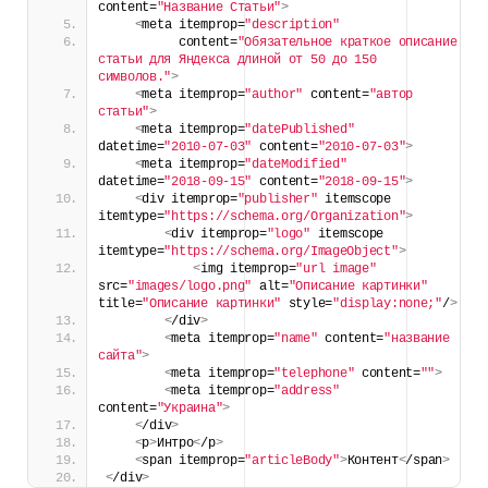
content=
"Название Статьи"
>
<
meta itemprop=
"description"
          content=
"Обязательное краткое описание 
статьи для Яндекса длиной от 50 до 150 
символов."
>
<
meta itemprop=
"author"
 content=
"автор 
статьи"
>
<
meta itemprop=
"datePublished"
datetime=
"2010-07-03"
 content=
"2010-07-03"
>
<
meta itemprop=
"dateModified"
datetime=
"2018-09-15"
 content=
"2018-09-15"
>
<
div itemprop=
"publisher"
 itemscope 
itemtype=
"https://schema.org/Organization"
>
<
div itemprop=
"logo"
 itemscope 
itemtype=
"https://schema.org/ImageObject"
>
<
img itemprop=
"url image"
src=
"images/logo.png"
 alt=
"Описание картинки"
title=
"Описание картинки"
 style=
"display:none;"
/
>
<
/div
>
<
meta itemprop=
"name"
 content=
"название 
сайта"
>
<
meta itemprop=
"telephone"
 content=
""
>
<
meta itemprop=
"address"
content=
"Украина"
>
<
/div
>
<
p
>
Интро
<
/p
>
<
span itemprop=
"articleBody"
>
Контент
<
/span
>
<
/div
>