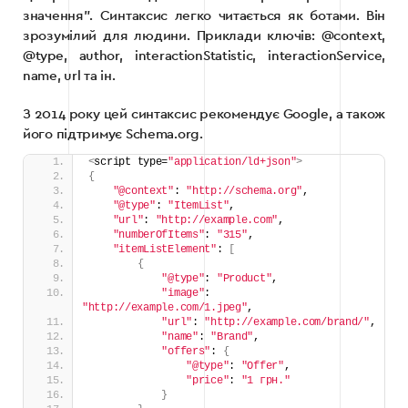
значення”. Синтаксис легко читається як ботами. Він
зрозумілий для людини. Приклади ключів: @context,
@type, author, interactionStatistic, interactionService,
name, url та ін.
З 2014 року цей синтаксис рекомендує Google, а також
його підтримує Schema.org.
<
script type=
"application/ld+json"
>
{
"@context"
: 
"http://schema.org"
,
"@type"
: 
"ItemList"
,
"url"
: 
"http://example.com"
,
"numberOfItems"
: 
"315"
,
"itemListElement"
: 
[
{
"@type"
: 
"Product"
,
"image"
: 
"http://example.com/1.jpeg"
,
"url"
: 
"http://example.com/brand/"
,
"name"
: 
"Brand"
,
"offers"
: 
{
"@type"
: 
"Offer"
,
"price"
: 
"1 грн."
}