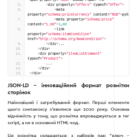
<
div property=
"offers"
 typeof=
"Offer"
>
<
meta 
property=
"schema:priceCurrency"
 content=
"RUB"
>
руб
<
meta property=
"schema:price"
content=
"1.00"
>
1
,
00
<
link 
property=
"schema:itemCondition"
href=
"http://schema.org/NewCondition"
>
<
/div
>
...
<
/div
>
<
div property=
"itemListElement"
typeof=
"Product"
>
        ...
<
/div
>
<
/div
>
JSON-LD – інноваційний формат розмітки
сторінок
Найновіший і затребуваний формат. Перші елементи
цього синтаксису з’явилися ще 2010 року. Основна
відмінність у тому, що розмітка впроваджується в тег
script, а не в основний HTML-код.
Ця розмітка складається з наборів пар “ключ –