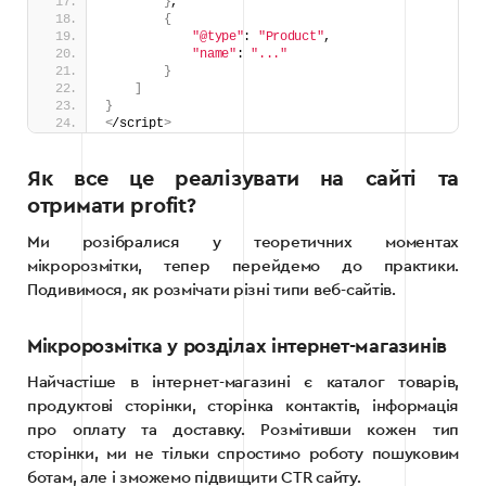
}
,
{
"@type"
: 
"Product"
,
"name"
: 
"..."
}
]
}
<
/script
>
Як все це реалізувати на сайті та
отримати profit?
Ми розібралися у теоретичних моментах
мікророзмітки, тепер перейдемо до практики.
Подивимося, як розмічати різні типи веб-сайтів.
Мікророзмітка у розділах інтернет-магазинів
Найчастіше в інтернет-магазині є каталог товарів,
продуктові сторінки, сторінка контактів, інформація
про оплату та доставку. Розмітивши кожен тип
сторінки, ми не тільки спростимо роботу пошуковим
ботам, але і зможемо підвищити CTR сайту.