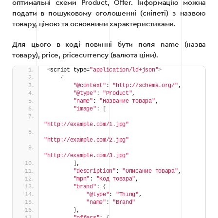
оптимальні схеми Product, Offer. Інформацію можна
подати в пошуковому оголошенні (сніпеті) з назвою
товару, ціною та основними характеристиками.
Для цього в коді повинні бути поля name (назва
товару), price, pricecurrency (валюта ціни).
<
script type=
"application/ld+json"
>
{
"@context"
: 
"http://schema.org/"
,
"@type"
: 
"Product"
,
"name"
: 
"Название товара"
,
"image"
: 
[
"http://example.com/1.jpg"
"http://example.com/2.jpg"
"http://example.com/3.jpg"
]
,
"description"
: 
"Описание товара"
,
"mpn"
: 
"Код товара"
,
"brand"
: 
{
"@type"
: 
"Thing"
,
"name"
: 
"Brand"
}
,
"offers"
: 
{