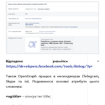
Відладчик розмітки –
https://developers.facebook.com/tools/debug/?q=
Також OpenGraph працює в месенджерах (Telegram,
Skype та ін). Подивимося основні атрибути цього
словника:
«og:title»
– описує тег title;