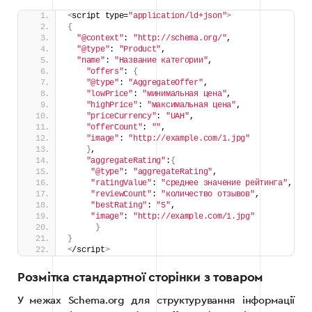
<
script type=
"application/ld+json"
>
{
"@context"
: 
"http://schema.org/"
,
"@type"
: 
"Product"
,
"name"
: 
"Название категории"
,
"offers"
: 
{
"@type"
: 
"AggregateOffer"
,
"lowPrice"
: 
"минимальная цена"
,
"highPrice"
: 
"максимальная цена"
,
"priceCurrency"
: 
"UAH"
,
"offerCount"
: 
""
,
"image"
: 
"http://example.com/1.jpg"
}
,
"aggregateRating"
:
{
"@type"
: 
"aggregateRating"
,
"ratingValue"
: 
"среднее значение рейтинга"
,
"reviewCount"
: 
"количество отзывов"
,
"bestRating"
: 
"5"
,
"image"
: 
"http://example.com/1.jpg"
}
}
<
/script
>
Розмітка стандартної сторінки з товаром
У межах Schema.org для структурування інформації