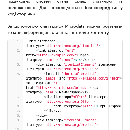
пошукових систем стала більш логічною та
релевантною. Дані розміщуються безпосередньо у
коді сторінки.
За допомогою синтаксису Microdata можна розмічати
товари, інформаційні статті та інші види контенту.
<
div itemscope 
itemtype=
"http://schema.org/ItemList"
>
<
link itemprop=
"url"
href=
"http://example.com/"
><
span 
itemprop=
"numberOfItems"
>
315
<
/span
>
<
div itemprop=
"itemListElement"
 itemscope 
itemtype=
"http://schema.org/Product"
>
<
img alt=
"Photo of product"
itemprop=
"image"
 src=
"http://example.com/1.jpeg"
>
<
a itemprop=
"url"
href=
"http://exanple.com/brand/"
><
span 
itemprop=
"name"
>
BRAND
<
/span
><
/a
>
<
div itemprop=
"offers"
 itemscope 
itemtype=
"http://schema.org/Offer"
>
<
span itemprop=
"price"
>
1
 грн.
<
/span
>
<
/div
>
...
<
/div
>
<
div itemprop=
"itemListElement"
itemtype=
"http://schema.org/Product"
>
        ...