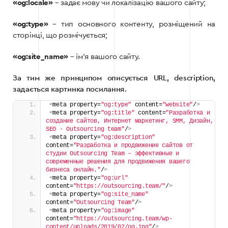
«og:locale»
– задає мову чи локалізацію вашого сайту;
«og:type»
– тип основного контенту, розміщений на
сторінці, що розмічується;
«og:site_name»
– ім’я вашого сайту.
За тим же принципом описується URL, description,
задається картинка посилання.
<
meta property=
"og:type"
 content=
"website"
/
>
<
meta property=
"og:title"
 content=
"Разработка и 
создание сайтов, Интернет маркетинг, SMM, Дизайн, 
SEO - Outsourcing team"
/
>
<
meta property=
"og:description"
content=
"Разработка и продвижение сайтов от 
студии Outsourcing Team – эффективные и 
современные решения для продвижения вашего 
бизнеса онлайн."
/
>
<
meta property=
"og:url"
content=
"https://outsourcing.team/"
/
>
<
meta property=
"og:site_name"
content=
"Outsourcing Team"
/
>
<
meta property=
"og:image"
content=
"https://outsourcing.team/wp-
content/uploads/2019/02/og.jpg"
/
>