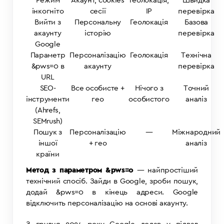
Режим
Акаунт, cookies
Геолокація,
Швидка
інкогніто
сесії
IP
перевірка
Вийти з
Персональну
Геолокація
Базова
акаунту
історію
перевірка
Google
Параметр
Персоналізацію
Геолокація
Технічна
&pws=0 в
акаунту
перевірка
URL
SEO-
Все особисте +
Нічого з
Точний
інструменти
гео
особистого
аналіз
(Ahrefs,
SEMrush)
Пошук з
Персоналізацію
—
Міжнародний
іншої
+ гео
аналіз
країни
Метод з параметром &pws=0
— найпростіший
технічний спосіб. Зайди в Google, зроби пошук,
додай
&pws=0
в кінець адреси. Google
відключить персоналізацію на основі акаунту.