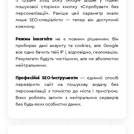
З грудня 2024 року Google додав у підвал
пошукової сторінки кнопку «Спробувати без
персоналізації». Раніше цей параметр знали
лише SEO-спеціалісти — тепер він доступний
кожному.
Режим інкогніто
не є повним рішенням. Він
прибирає дані акаунту та cookies, але Google
все одно бачить твій IP і, відповідно, геолокацію.
Результати будуть чистішими, але не абсолютно
нейтральними.
Професійні SEO-інструменти
— єдиний спосіб
перевірити сайт на пошукову видачу без
персоналізації з точністю до міста і пристрою.
Вони роблять запити з нейтральних серверів
без будь-яких особистих даних.