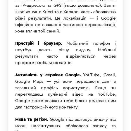
за IP-адресою та GPS (якщо дозволено). Запит
«кав’ярня» в Києві та в Харкові дасть абсолютно
різні результати. Це локалізація — і Google
офіційно не вважає її частиною персоналізації,
хоча вплив той самий.
Пристрій і браузер.
Мобільний телефон і
ноутбук дають різну видачу. Мобільні
результати часто відрізняються через
пріоритет мобільних сайтів.
Активність у сервісах Google.
YouTube, Gmail,
Google Maps — усі вони передають дані в
загальний профіль користувача. Якщо ти
переглядаєш кулінарні відео на YouTube,
Google може вважати тебе більш релевантним
для гастрономічного контенту.
Мова та регіон.
Google підлаштовує видачу під
мовні налаштування облікового запису та