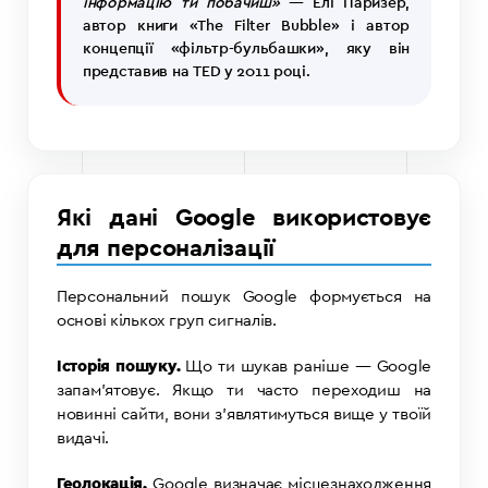
інформацію ти побачиш»
— Елі Паризер,
автор книги «The Filter Bubble» і автор
концепції «фільтр-бульбашки», яку він
представив на TED у 2011 році.
Які дані Google використовує
для персоналізації
Персональний пошук Google формується на
основі кількох груп сигналів.
Історія пошуку.
Що ти шукав раніше — Google
запам’ятовує. Якщо ти часто переходиш на
новинні сайти, вони з’являтимуться вище у твоїй
видачі.
Геолокація.
Google визначає місцезнаходження