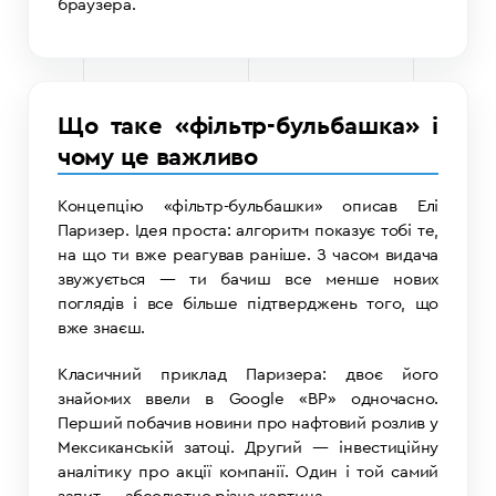
браузера.
Що таке «фільтр-бульбашка» і
чому це важливо
Концепцію «фільтр-бульбашки» описав Елі
Паризер. Ідея проста: алгоритм показує тобі те,
на що ти вже реагував раніше. З часом видача
звужується — ти бачиш все менше нових
поглядів і все більше підтверджень того, що
вже знаєш.
Класичний приклад Паризера: двоє його
знайомих ввели в Google «BP» одночасно.
Перший побачив новини про нафтовий розлив у
Мексиканській затоці. Другий — інвестиційну
аналітику про акції компанії. Один і той самий