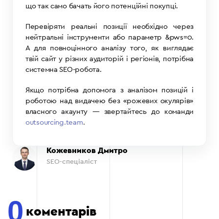
що так само бачать його потенційні покупці.
Перевіряти реальні позиції необхідно через
нейтральні інструменти або параметр
&pws=0
.
А для повноцінного аналізу того, як виглядає
твій сайт у різних аудиторій і регіонів, потрібна
системна SEO-робота.
Якщо потрібна допомога з аналізом позицій і
роботою над видачею без «рожевих окулярів»
власного акаунту — звертайтесь до команди
outsourcing.team
.
Кожевников Дмитро
SEO-спеціаліст
0
коментарів