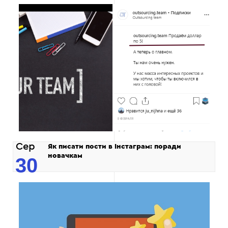
Сер
Як писати пости в Інстаграм: поради
новачкам
30