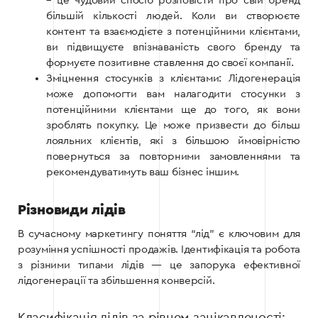
– це чудовий спосіб розповісти про свій бренд
більшій кількості людей. Коли ви створюєте
контент та взаємодієте з потенційними клієнтами,
ви підвищуєте впізнаваність свого бренду та
формуєте позитивне ставлення до своєї компанії.
Зміцнення стосунків з клієнтами: Лідогенерація
може допомогти вам налагодити стосунки з
потенційними клієнтами ще до того, як вони
зроблять покупку. Це може призвести до більш
лояльних клієнтів, які з більшою ймовірністю
повернуться за повторними замовленнями та
рекомендуватимуть ваш бізнес іншим.
Різновиди лідів
В сучасному маркетингу поняття “лід” є ключовим для
розуміння успішності продажів. Ідентифікація та робота
з різними типами лідів — це запорука ефективної
лідогенерації та збільшення конверсій.
Класифікація лідів за рівнем зацікавленості: