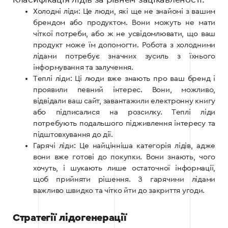
Холодні ліди: Це люди, які ще не знайомі з вашим
брендом або продуктом. Вони можуть не мати
чіткої потреби, або ж не усвідомлювати, що ваш
продукт може їм допомогти. Робота з холодними
лідами потребує значних зусиль з їхнього
інформування та залучення.
Теплі ліди: Ці люди вже знають про ваш бренд і
проявили певний інтерес. Вони, можливо,
відвідали ваш сайт, завантажили електронну книгу
або підписалися на розсилку. Теплі ліди
потребують подальшого підживлення інтересу та
підштовхування до дії.
Гарячі ліди: Це найцінніша категорія лідів, адже
вони вже готові до покупки. Вони знають, чого
хочуть, і шукають лише остаточної інформації,
щоб прийняти рішення. З гарячими лідами
важливо швидко та чітко йти до закриття угоди.
Стратегії лідогенерації