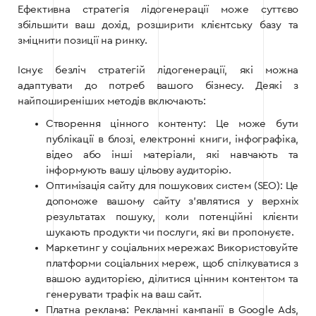
Ефективна стратегія лідогенерації може суттєво
збільшити ваш дохід, розширити клієнтську базу та
зміцнити позиції на ринку.
Існує безліч стратегій лідогенерації, які можна
адаптувати до потреб вашого бізнесу. Деякі з
найпоширеніших методів включають:
Створення цінного контенту: Це може бути
публікації в блозі, електронні книги, інфографіка,
відео або інші матеріали, які навчають та
інформують вашу цільову аудиторію.
Оптимізація сайту для пошукових систем (SEO): Це
допоможе вашому сайту з’являтися у верхніх
результатах пошуку, коли потенційні клієнти
шукають продукти чи послуги, які ви пропонуєте.
Маркетинг у соціальних мережах: Використовуйте
платформи соціальних мереж, щоб спілкуватися з
вашою аудиторією, ділитися цінним контентом та
генерувати трафік на ваш сайт.
Платна реклама: Рекламні кампанії в Google Ads,