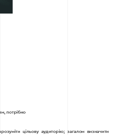
ям, потрібно
озуміти цільову аудиторію; загалом визначити