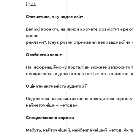
і т.д).
Статистика, яку надає сайт
Великі проекти, на яких ви хочете розмістити рек
умови
реклами”. Існує ризик отримання неправдивої чи н
Особистий запит
На інформаційному порталі ви можете запросити т
прикрашена, а деякі просто не вміють грамотно н
Оцінити активність аудиторії
Подивіться наскільки активно поводяться користу
найнеточнішим методам.
Спеціалізовані сервіси
Мабуть, найточніший, найбезпечніший метод. Як пр