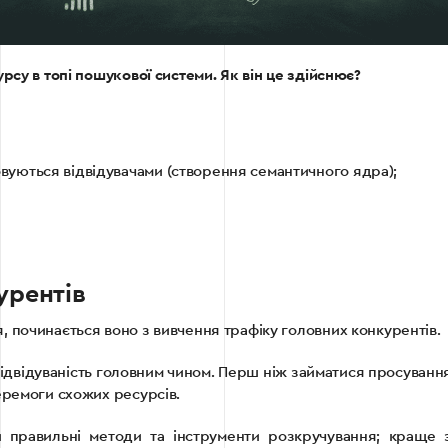
рсу в топі пошукової системи. Як він це здійснює?
товуються відвідувачами (створення семантичного ядра);
урентів
 починається воно з вивчення трафіку головних конкурентів.
е відвідуваність головним чином. Перш ніж займатися просуванн
еремоги схожих ресурсів.
правильні методи та інструменти розкручування; краще зр