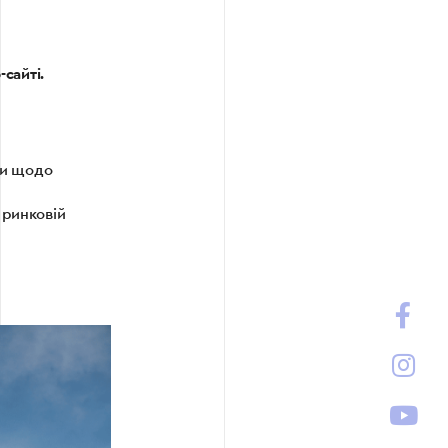
сайті.
ми щодо
 ринковій