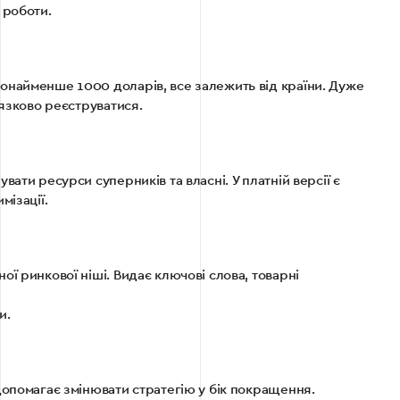
 роботи.
онайменше 1000 доларів, все залежить від країни. Дуже
’язково реєструватися.
ати ресурси суперників та власні. У платній версії є
мізації.
ї ринкової ніші. Видає ключові слова, товарні
и.
Допомагає змінювати стратегію у бік покращення.