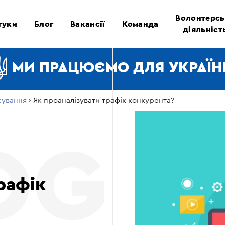
Волонтерсь
гуки
Блог
Вакансії
Команда
діяльніст
МИ ПРАЦЮЄМО ДЛЯ УКРАЇН
сування
›
Як проаналізувати трафік конкурента?
рафік