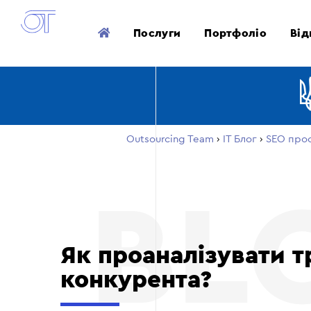
Послуги
Портфоліо
Від
Outsourcing Team
›
ІТ Блог
›
SEO про
Як проаналізувати т
конкурента?