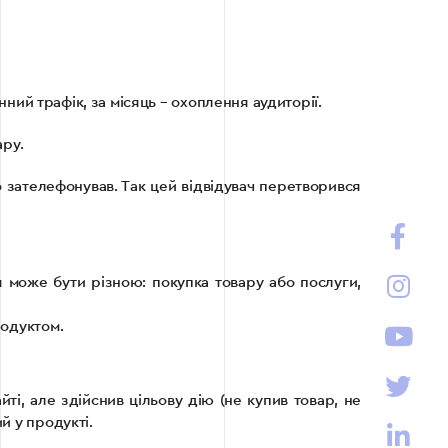
нний трафік, за місяць – охоплення аудиторії.
ару.
о зателефонував. Так цей відвідувач перетворився
дія може бути різною: покупка товару або послуги,
родуктом.
ті, але здійснив цільову дію (не купив товар, не
й у продукті.