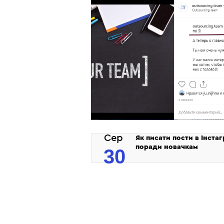
Сер
Як писати пости в Інстаг
поради новачкам
30