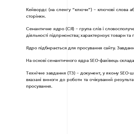
Кейвордс (на сленгу “ключи”) – ключові слова а
сторінки.
Семантичне ядро ​​(СЯ) – група слів і словосполу
діяльності підприємства; характеризує товари та
Ядро підбирається для просування сайту. Завдання
На основі семантичного ядра SEO-фахівець склада
Технічне завдання (ТЗ) – документ, у якому SEO-
вказані вимоги до роботи та очікуваний результ
просування.