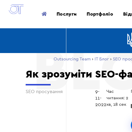
Послуги
Портфоліо
Від
Outsourcing Team
›
ІТ Блог
›
SEO про
Як зрозуміти SEO-фа
SEO просування
9-
Час
11-
читання: 2
2022
хв, 18 сек