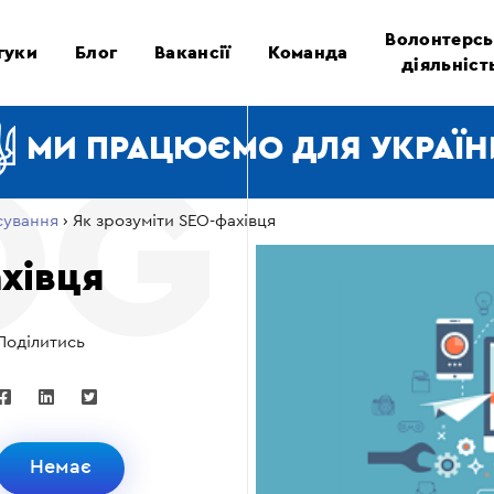
Волонтерсь
гуки
Блог
Вакансії
Команда
діяльніст
МИ ПРАЦЮЄМО ДЛЯ УКРАЇН
сування
›
Як зрозуміти SEO-фахівця
хівця
Поділитись
Немає