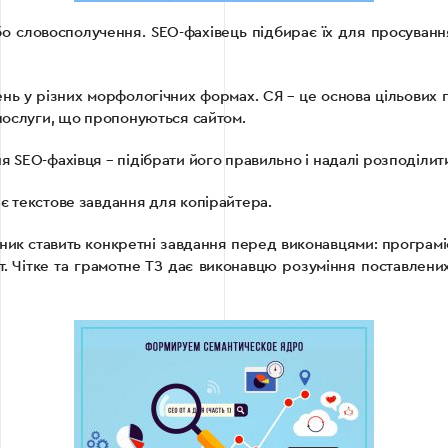
бо словосполучення. SEO-фахівець підбирає їх для просування
чень у різних морфологічних формах. СЯ – це основа цільових 
 послуги, що пропонуються сайтом.
 SEO-фахівця – підібрати його правильно і надалі розподілит
є текстове завдання для копірайтера.
шник ставить конкретні завдання перед виконавцями: програміс
ат. Чітке та грамотне ТЗ дає виконавцю розуміння поставлени