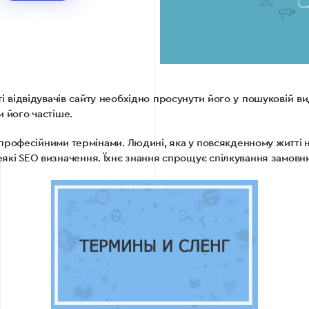
часу
читати?
ті відвідувачів сайту необхідно просунути його у пошуковій ви
и його частіше.
 професійними термінами. Людині, яка у повсякденному житті н
еякі SEO визначення. Їхнє знання спрощує спілкування замовн