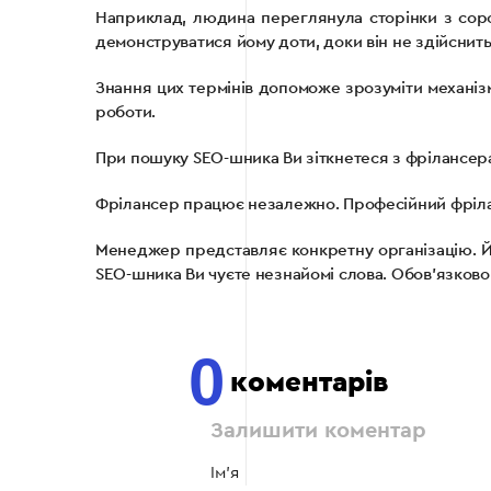
Наприклад, людина переглянула сторінки з соро
демонструватися йому доти, доки він не здійснить 
Знання цих термінів допоможе зрозуміти механіз
роботи.
При пошуку SEO-шника Ви зіткнетеся з фрілансе
Фрілансер працює незалежно. Професійний фріланс
Менеджер представляє конкретну організацію. Йог
SEO-шника Ви чуєте незнайомі слова. Обов’язково
0
коментарів
Залишити коментар
Ім'я