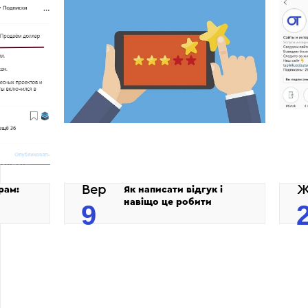
Вер
Ж
рам:
Як написати відгук і
навіщо це робити
9