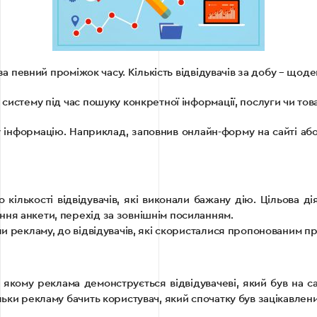
 за певний проміжок часу. Кількість відвідувачів за добу – щоде
систему під час пошуку конкретної інформації, послуги чи тов
ну інформацію. Наприклад, заповнив онлайн-форму на сайті аб
о кількості відвідувачів, які виконали бажану дію. Цільова 
ння анкети, перехід за зовнішнім посиланням.
или рекламу, до відвідувачів, які скористалися пропонованим п
 якому реклама демонструється відвідувачеві, який був на сай
льки рекламу бачить користувач, який спочатку був зацікавлени