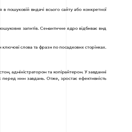
 в пошуковій видачі всього сайту або конкретної
пошукових запитів. Семантичне ядро ​​відбиває вид
и ключові слова та фрази по посадкових сторінках.
том, адміністратором та копірайтером. У завданні
х перед ним завдань. Отже, зростає ефективність