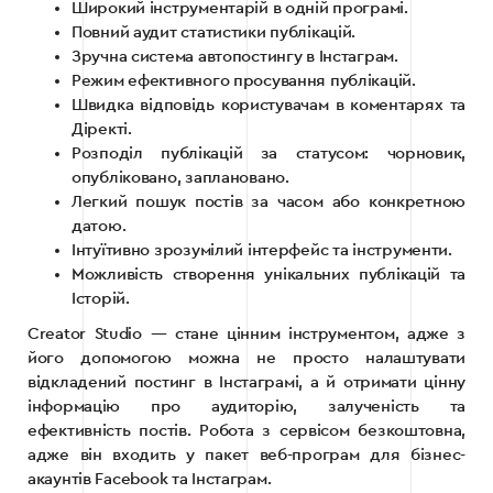
Широкий інструментарій в одній програмі.
Повний аудит статистики публікацій.
Зручна система автопостингу в Інстаграм.
Режим ефективного просування публікацій.
Швидка відповідь користувачам в коментарях та
Діректі.
Розподіл публікацій за статусом: чорновик,
опубліковано, заплановано.
Легкий пошук постів за часом або конкретною
датою.
Інтуїтивно зрозумілий інтерфейс та інструменти.
Можливість створення унікальних публікацій та
Історій.
Creator Studio — стане цінним інструментом, адже з
його допомогою можна не просто налаштувати
відкладений постинг в Інстаграмі, а й отримати цінну
інформацію про аудиторію, залученість та
ефективність постів. Робота з сервісом безкоштовна,
адже він входить у пакет веб-програм для бізнес-
акаунтів Facebook та Інстаграм.