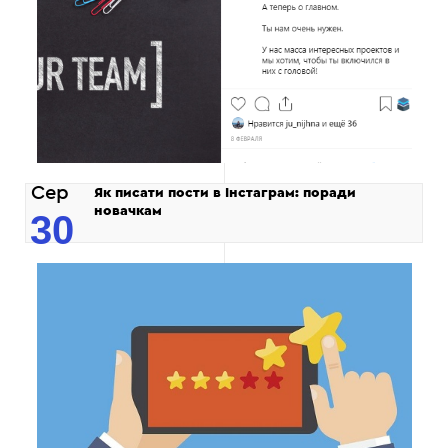
Сер
Як писати пости в Інстаграм: поради
новачкам
30