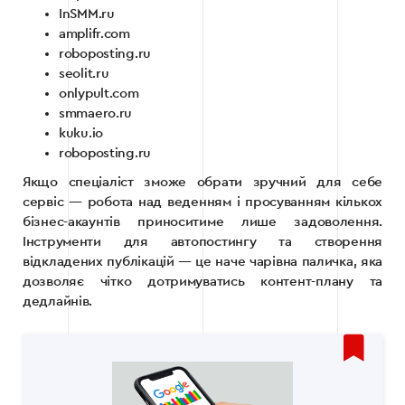
InSMM.ru
amplifr.com
roboposting.ru
seolit.ru
onlypult.com
smmaero.ru
kuku.io
roboposting.ru
Якщо спеціаліст зможе обрати зручний для себе
сервіс — робота над веденням і просуванням кількох
бізнес-акаунтів приноситиме лише задоволення.
Інструменти для автопостингу та створення
відкладених публікацій — це наче чарівна паличка, яка
дозволяє чітко дотримуватись контент-плану та
дедлайнів.