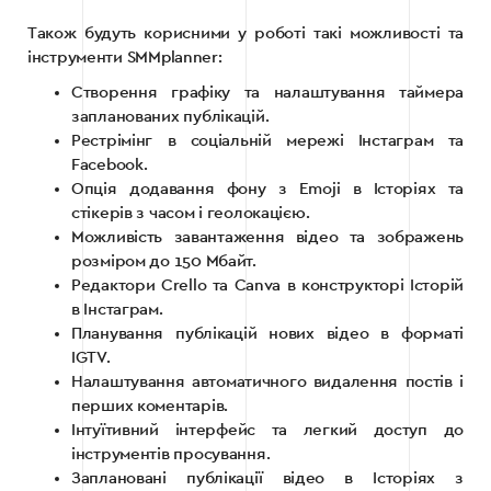
Також будуть корисними у роботі такі можливості та
інструменти SMMplanner:
Створення графіку та налаштування таймера
запланованих публікацій.
Рестрімінг в соціальній мережі Інстаграм та
Facebook.
Опція додавання фону з Emoji в Історіях та
стікерів з часом і геолокацією.
Можливість завантаження відео та зображень
розміром до 150 Мбайт.
Редактори Crello та Canva в конструкторі Історій
в Інстаграм.
Планування публікацій нових відео в форматі
IGTV.
Налаштування автоматичного видалення постів і
перших коментарів.
Інтуїтивний інтерфейс та легкий доступ до
інструментів просування.
Заплановані публікації відео в Історіях з