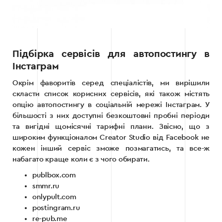
Підбірка сервісів для автопостингу в
Інстаграм
Окрім фаворитів серед спеціалістів, ми вирішили
скласти список корисних сервісів, які також містять
опцію автопостингу в соціальній мережі Інстаграм. У
більшості з них доступні безкоштовні пробні періоди
та вигідні щомісячні тарифні плани. Звісно, що з
широким функціоналом Creator Studio від Facebook не
кожен інший сервіс зможе позмагатись, та все-ж
набагато краще коли є з чого обирати.
publbox.com
smmr.ru
onlypult.com
postingram.ru
re-pub.me