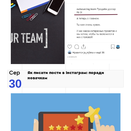
Сер
Як писати пости в Інстаграм: поради
новачкам
30