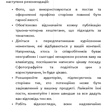
наступних рекомендацій:
Фото, що використовуються в постах та
оформленні профілю сторінки повинні бути
гарної якості.
Обов’язково відзначайте кожну публікацію
трьома-чотирма хештегами, що підходять за
тематикою.
Діліться з передплатниками курйозними
моментами, які відбуваються у вашій компанії.
Наприклад, хтось із співробітників буває
незграбним і сьогодні ненароком розлив каву на
клавіатуру, поспішаючи написати цікаву посаду.
Сфотографуйте та поділіться цим з
користувачами, їм буде цікаво.
Розширюйте аудиторію, підписуючись на
сторінки тих, хто потенційно може бути
зацікавлений у вашому продукті. Лайкайте їхні
пости, коментуйте і вони швидше за все дадуть
вам відповідь тим же.
Робіть відеоогляди, вони надзвичайно