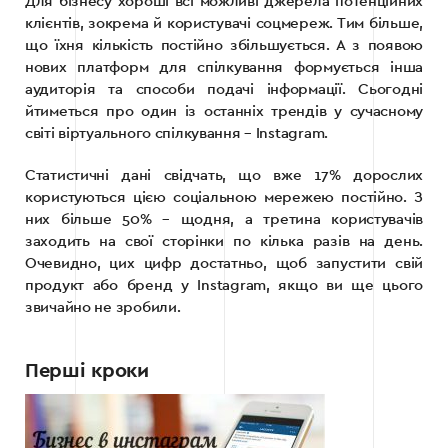
Для бізнесу хороші всі можливі джерела потенційних
клієнтів, зокрема й користувачі соцмереж. Тим більше,
що їхня кількість постійно збільшується. А з появою
нових платформ для спілкування формується інша
аудиторія та способи подачі інформації. Сьогодні
йтиметься про один із останніх трендів у сучасному
світі віртуального спілкування – Instagram.
Статистичні дані свідчать, що вже 17% дорослих
користуються цією соціальною мережею постійно. З
них більше 50% – щодня, а третина користувачів
заходить на свої сторінки по кілька разів на день.
Очевидно, цих цифр достатньо, щоб запустити свій
продукт або бренд у Instagram, якщо ви ще цього
звичайно не зробили.
Перші кроки