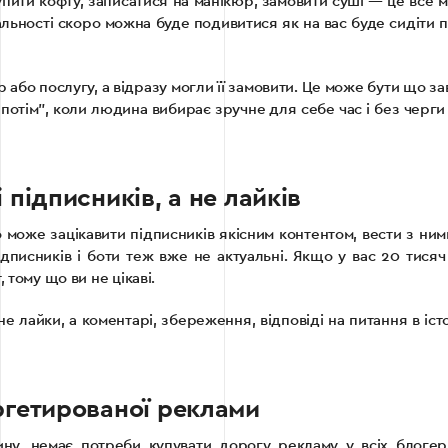
ити кофту, записатися на манікюр, замовити суші — це все м
альності скоро можна буде подивитися як на вас буде сидіти 
 або послугу, а відразу могли її замовити. Це може бути що з
потім”, коли людина вибирає зручне для себе час і без черг
 підписників, а не лайків
о може зацікавити підписників якісним контентом, вести з ним
підписників і боти теж вже не актуальні. Якщо у вас 20 тисяч
 тому що ви не цікаві.
не лайки, а коментарі, збереження, відповіді на питання в і
ргетированої реклами
у, немає потреби купувати дорогу рекламу у всіх блогері