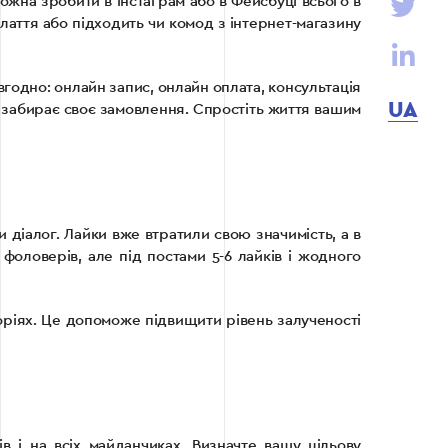
ожна зробити в Інстаграм або в Фейсбуці всього в
плаття або підходить чи комод з інтернет-магазину
авгодно: онлайн запис, онлайн оплата, консультація
UA
и забирає своє замовлення. Спростіть життя вашим
и діалог. Лайки вже втратили свою значимість, а в
 фоловерів, але під постами 5-6 лайків і жодного
сторіях. Це допоможе підвищити рівень залученості
в і на всіх майданчиках. Визначте вашу цільову