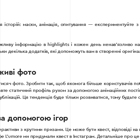
ля історій: маски, анімація, опитування — експериментуйте
жливу інформацію в highlights і кожен день ненав’язливо н
тільки декілька додатків, які допоможуть вам в створенні оригіна
живі фото
сяч фото. Зробити так, щоб якомога більше користувачів поб
е статичний профіль рухом за допомогою анімаційних постів.
 публікацій. Ця тенденція буде тільки розвиватися, тому будьте
за допомогою ігор
терактиви з крутими призами. Це може бути квест, відповіді на п
фе L’umore ми придумали квест в Інстаграм. Детальніше про це