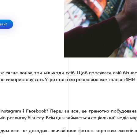
ати?
ж сягне понад три мільярди осіб. Щоб просувати свій бізнес 
но використовувати. У цій статті ми розповімо вам головні SMM
Instagram і Facebook? Перш за все, це грамотно побудована 
омів розвитку бізнесу. Всім цим займається соціальний медіа м
ям вже не догодиш звичайними фото з коротким лаконічним