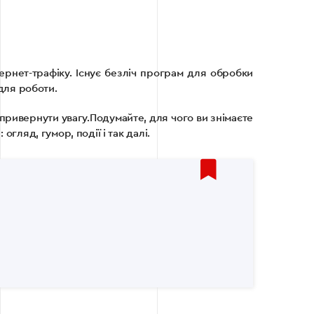
тернет-трафіку. Існує безліч програм для обробки
 для роботи.
привернути увагу.Подумайте, для чого ви знімаєте
гляд, гумор, події і так далі.