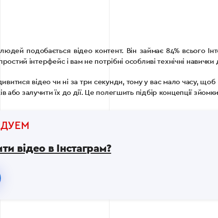
 людей подобається відео контент. Він займає 84% всього Ін
 простий інтерфейс і вам не потрібні особливі технічні навички
итися відео чи ні за три секунди, тому у вас мало часу, щоб 
або залучити їх до дії. Це полегшить підбір концепції зйомки: о
НДУЕМ
ти відео в Інстаграм?