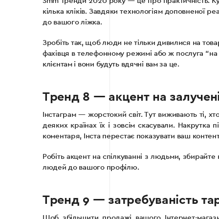
Smm тренди 2020 року — це про практичність. Куп
кілька кліків. Завдяки технологіям доповненої ре
до вашого ліжка.
Зробіть так, щоб люди не тільки дивилися на товар
фахівця в телефонному режимі або ж послуга “на 
клієнтам і вони будуть вдячні вам за це.
Тренд 8 — акцент на залучені
Інстаграм — жорстокий світ. Тут виживають ті, хт
деяких країнах їх і зовсім скасували. Накрутка 
коментаря, Інста перестає показувати ваш контент,
Робіть акцент на спілкуванні з людьми, збирайте 
людей до вашого профілю.
Тренд 9 — затребуваність та
Щоб збільшити продажі вашого Інтернет-магазин