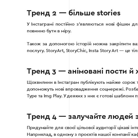
Тренд 2 — більше stories
У Інстаграмі постійно з’являються нові фішки д
повинно бути в міру.
Також за допомогою історій можна закріпити ва
послугу. StoryArt, StoryChic, Insta Story Art — це 
Тренд 3 — анімовані пости й 
Щохвилини в Інстаграм публікують майже сорок ти
допоможуть нові впровадження соцмережі. Розбавт
Type та Img Play. У деяких з них є готові шаблони
Тренд 4 — залучайте людей 
Придумайте для своєї цільової аудиторії цікаві ін
Наприклад, в одному з проєктів нашої компанії ка