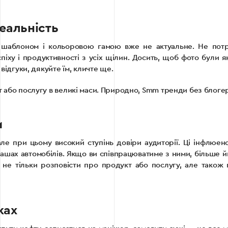
еальність
аблоном і кольоровою гамою вже не актуальне. Не потрі
іху і продуктивності з усіх щілин. Досить, щоб фото були я
відгуки, дякуйте їм, кличте ще.
т або послугу в великі маси. Природно, Smm тренди без блоге
и
 але при цьому високий ступінь довіри аудиторії. Ці інфлю
грашах автомобілів. Якщо ви співпрацюватиме з ними, більше й
ь не тільки розповісти про продукт або послугу, але також 
жах