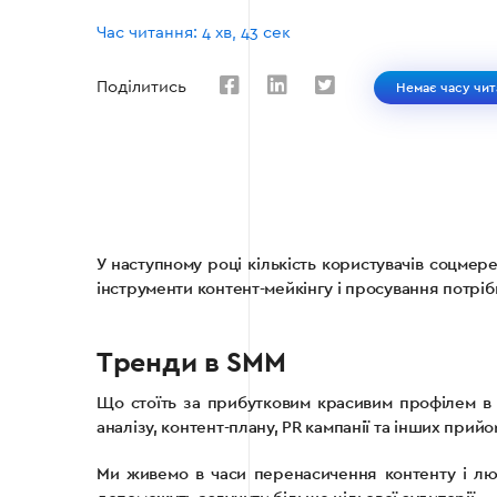
Час читання: 4 хв, 43 сек
Поділитись
Немає часу чит
У наступному році кількість користувачів соцмере
інструменти контент-мейкінгу і просування потріб
Тренди в SMM
Що стоїть за прибутковим красивим профілем в 
аналізу, контент-плану, PR кампанії та інших прий
Ми живемо в часи перенасичення контенту і люд