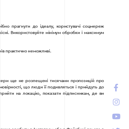
бно прагнути до ідеалу, користувачі соцмереж
кісні. Використовуйте мінімум обробки і максимум
рів практично неможливі.
енсери ще не розпещені тисячами пропозицій про
мовірності, що люди її подивляться і прийдуть до
прийти на локацію, показати підписникам, де ви