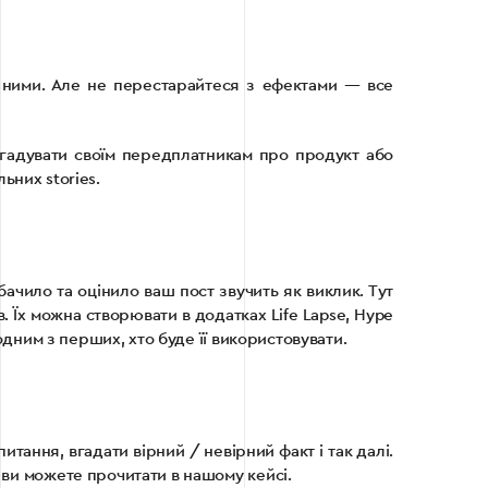
 з ними. Але не перестарайтеся з ефектами — все
агадувати своїм передплатникам про продукт або
льних stories.
ачило та оцінило ваш пост звучить як виклик. Тут
 Їх можна створювати в додатках Life Lapse, Hype
 одним з перших, хто буде її використовувати.
итання, вгадати вірний / невірний факт і так далі.
 ви можете прочитати в нашому кейсі.