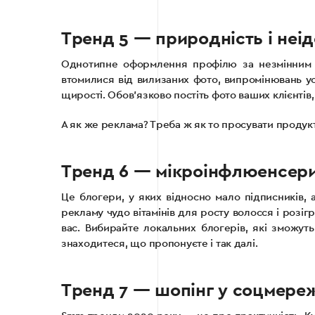
Тренд 5 — природність і неід
Однотипне оформлення профілю за незмінним ш
втомилися від вилизаних фото, випромінювань усп
щирості. Обов’язково постіть фото ваших клієнтів, 
А як же реклама? Треба ж як то просувати продук
Тренд 6 — мікроінфлюенсер
Це блогери, у яких відносно мало підписників,
рекламу чудо вітамінів для росту волосся і розі
вас. Вибирайте локальних блогерів, які зможут
знаходитеся, що пропонуєте і так далі.
Тренд 7 — шопінг у соцмере