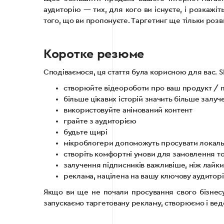
аудиторію — тих, для кого ви існуєте, і розкажіт
того, що ви пропонуєте. Таргетинг ще тільки розви
Коротке резюме
Сподіваємося, ця стаття була корисною для вас. S
створюйте відеороботи про ваш продукт / 
більше цікавих історій значить більше залуче
використовуйте анімований контент
грайте з аудиторією
будьте щирі
мікроблогери допоможуть просувати локаль
створіть комфортні умови для замовлення т
залучення підписників важливіше, ніж лайки
реклама, націлена на вашу ключову аудитор
Якщо ви ще не почали просування свого бізнес
запускаємо таргетовану рекламу, створюємо і вед