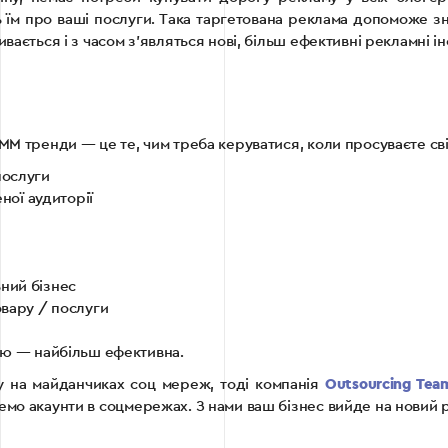
ь їм про ваші послуги. Така таргетована реклама допоможе знай
вається і з часом з’являться нові, більш ефективні рекламні і
MM тренди — це те, чим треба керуватися, коли просуваєте св
послуги
ної аудиторії
ний бізнес
овару / послуги
ію — найбільш ефективна.
у на майданчиках соц мереж, тоді компанія
Outsourcing Tea
емо акаунти в соцмережах. З нами ваш бізнес вийде на новий 