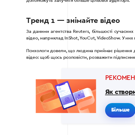
допоможуть залучити більше цільової аудиторії.
Тренд 1 — знімайте відео
За даними агентства Reuters, більшості сучасних
відео, наприклад InShot, YouCut, VideoShow. У них
Психологи довели, що людина приймає рішення див
відео: щоб щось розповісти, розважити підписників 
РЕКОМЕ
Як створи
Більше