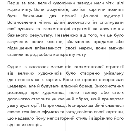
Перш за все, великі художники завжди мали чіткі цілі
маркетингу. Вони розуміють, що їхні картини повинні
бути бажаними для певної цільової аудиторії.
Встановлення чітких цілей допомогло їм спрямувати
свої зусилля та маркетингові стратегії на досягнення
бажаного результату. Незалежно від того, чи це було
залучення нових клієнтів, збільшення продажів або
підвищення впізнаваності своєї марки, вони завжди
ставили перед собою конкретну мету.
Одним із ключових елементів маркетингової стратегії
від великих художників було створено унікальну
ідентичність їхніх картин. Вони не просто створювали
шедеври, але й будували власний бренд. Використання
розповіді про художника, його техніку або стиль
допомогло створити унікальний образ, який привертає
увагу аудиторії. Наприклад, Леонардо да Вінчі славився
своєю технікою сфумато та загадковістю своєї картини,
що надавало йому неповторний стиль і відрізняло його
від інших митців.