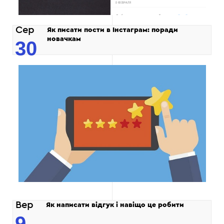
Сер
Як писати пости в Інстаграм: поради
новачкам
30
Вер
Як написати відгук і навіщо це робити
9