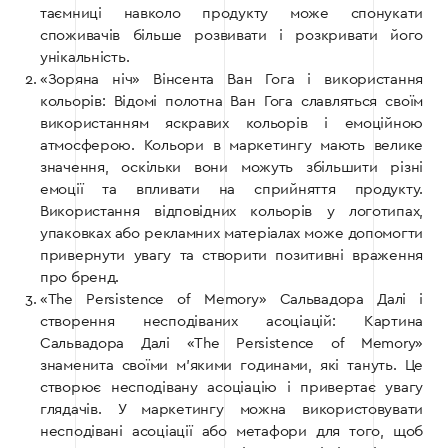
таємниці навколо продукту може спонукати
споживачів більше розвивати і розкривати його
унікальність.
«Зоряна ніч» Вінсента Ван Гога і використання
кольорів: Відомі полотна Ван Гога славляться своїм
використанням яскравих кольорів і емоційною
атмосферою. Кольори в маркетингу мають велике
значення, оскільки вони можуть збільшити різні
емоції та впливати на сприйняття продукту.
Використання відповідних кольорів у логотипах,
упаковках або рекламних матеріалах може допомогти
привернути увагу та створити позитивні враження
про бренд.
«The Persistence of Memory» Сальвадора Далі і
створення несподіваних асоціацій: Картина
Сальвадора Далі «The Persistence of Memory»
знаменита своїми м’якими годинами, які тануть. Це
створює несподівану асоціацію і привертає увагу
глядачів. У маркетингу можна використовувати
несподівані асоціації або метафори для того, щоб