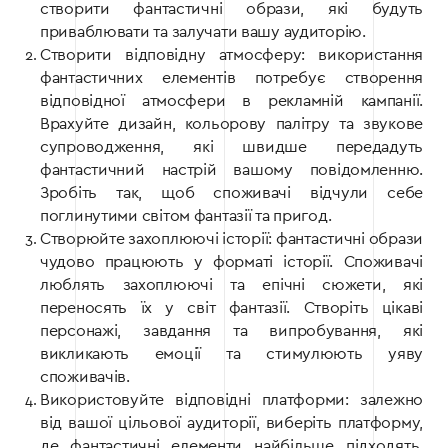
створити фантастичні образи, які будуть
приваблювати та залучати вашу аудиторію.
Створити відповідну атмосферу: використання
фантастичних елементів потребує створення
відповідної атмосфери в рекламній кампанії.
Врахуйте дизайн, кольорову палітру та звукове
супроводження, які швидше передадуть
фантастичний настрій вашому повідомленню.
Зробіть так, щоб споживачі відчули себе
поглинутими світом фантазії та пригод.
Створюйте захоплюючі історії: фантастичні образи
чудово працюють у форматі історії. Споживачі
люблять захоплюючі та епічні сюжети, які
переносять їх у світ фантазії. Створіть цікаві
персонажі, завдання та випробування, які
викликають емоції та стимулюють уяву
споживачів.
Використовуйте відповідні платформи: залежно
від вашої цільової аудиторії, виберіть платформу,
де фантастичні елементи найбільше підходять.