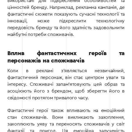
використані для підкреслення особливостей та
цінностей бренду. Наприклад, рекламна кампанія, де
фантастичні сюжети показують сучасні технології та
інновації, може підкреслити технологічну
передовість бренду та його здатність задовольнити
майбутні потреби споживачів.
Вплив фантастичних героїв та
персонажів на споживачів
Коли в рекламі з’являється незвичайний,
фантастичний персонаж, він стає центром уваги та
інтересу. Споживачі запам’ятовують цей образ та
асоціюють його з брендом, щоб зберегти його в
свідомості протягом тривалого часу.
Фантастичні герої також впливають на емоційний
стан споживачів. Вони викликають захоплення,
захоплюють уяву та переносять споживачів у світ
фантазії та пригод. Ця емоційна залученість