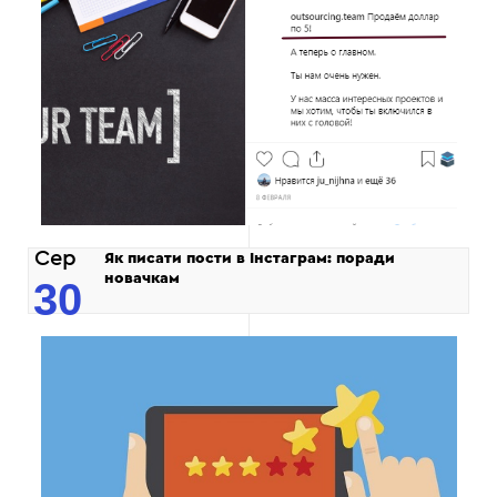
Сер
Як писати пости в Інстаграм: поради
новачкам
30