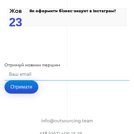
Жов
Як оформити бізнес-акаунт в Інстаграм?
23
Отримуй
новини
першим
Отримати
info@outsourcing.team
+38 (067) 409 15 25