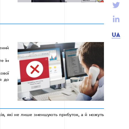
UA
ений
те їм
ової
ся до
ків, які не лише зменшують прибуток, а й можуть