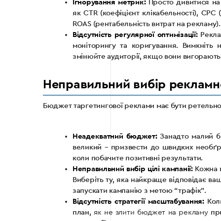
Ігнорування метрик:
Просто дивитися на к
як CTR (коефіцієнт клікабельності), CPC (ц
ROAS (рентабельність витрат на рекламу).
Відсутність регулярної оптимізації:
Реклам
моніторингу та коригування. Вимкніть
змінюйте аудиторії, якщо вони вигорають
Неправильний вибір рекламно
Бюджет таргетингової реклами має бути ретельно
Неадекватний бюджет:
Занадто малий бю
великий – призвести до швидких необґру
коли побачите позитивні результати.
Неправильний вибір цілі кампанії:
Кожна п
Виберіть ту, яка найкраще відповідає ва
запускати кампанію з метою “трафік”.
Відсутність стратегії масштабування:
Коли
план,
як не злити бюджет на рекламу
при