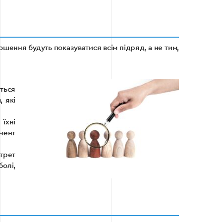
ошення будуть показуватися всім підряд, а не тим,
яться
 які
їхні
мент
трет
болі,