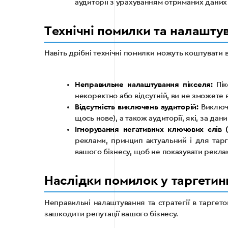
аудиторії з урахуванням отриманих даних 
Технічні помилки та налашту
Навіть дрібні технічні помилки можуть коштувати 
Неправильне налаштування пікселя:
Пік
некоректно або відсутній, ви не зможете в
Відсутність виключень аудиторій:
Виключі
щось нове), а також аудиторії, які, за дан
Ігнорування негативних ключових слів 
реклами, принцип актуальний і для тарг
вашого бізнесу, щоб не показувати реклам
Наслідки помилок у таргетин
Неправильні налаштування та стратегії в таргет
зашкодити репутації вашого бізнесу.