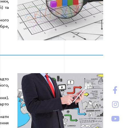
ники,
й) та
йного
бре,
адто
ого,
ння).
варто
мати
ення