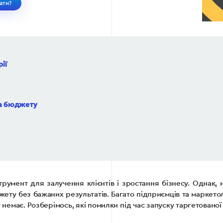
ати?
ії
та бюджету
трумент для залучення клієнтів і зростання бізнесу. Однак,
ту без бажаних результатів. Багато підприємців та маркето
 немає. Розберімось, які помилки під час запуску таргетованої