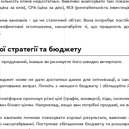
ількість кліків недостатньо. Важливо аналізувати такі показ
іна за клік), CPA (ціна за дію), ROI (рентабельність інвестиці
на кампанія – це не статичний об’єкт. Вона потребує пості
 неефективні оголошення, масштабуйте ті, що працюють до
.
ї стратегії та бюджету
 продуманий, інакше ви ризикуєте його швидко вичерпати.
джет може не дати достатньо даних для оптимізації, а зан
нтованих витрат. Почніть з меншого бюджету і збільшуйте й
латформа пропонує різні цілі (трафік, конверсії, ліди, охопле
шим бізнес-цілям. Наприклад, якщо вам потрібні продажі, не 
 кампанія починає показувати хороші результати, важливо 
 масштабуванні. Поступове збільшення бюджету та розшир