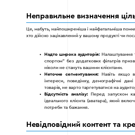
Неправильне визначення ціль
Це, мабуть, найпоширеніша і найфатальніша помилк
хто дійсно зацікавлений у вашому продукті чи посл
Надто широка аудиторія
:
Налаштування та
спортом” без додаткових фільтрів приз
ніколи не стануть вашими клієнтами.
Неточне сегментування:
Навіть якщо ви
інтереси, поведінку, демографічні дан
товарів, не варто таргетуватися на аудит
Відсутність аналізу:
Перед запуском кам
ідеального клієнта (аватара), який включ
потреби та бажання.
Невідповідний контент та кр