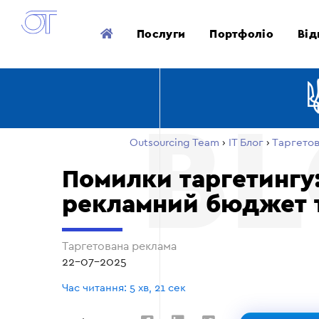
Послуги
Портфоліо
Від
Outsourcing Team
›
ІТ Блог
›
Таргето
Помилки таргетингу
рекламний бюджет т
Таргетована реклама
22-07-2025
Час читання: 5 хв, 21 сек