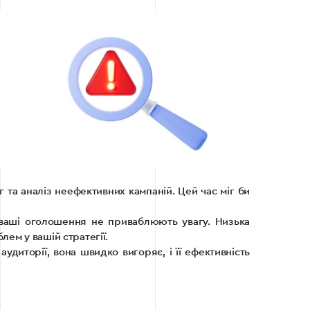
г та аналіз неефективних кампаній. Цей час міг би
 ваші оголошення не приваблюють увагу. Низька
блем у вашій стратегії.
удиторії, вона швидко вигоряє, і її ефективність