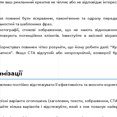
ле ваш рекламний креатив не чіпляє або не відповідає інтерес
 повинні бути яскравими, лаконічними та одразу переда
льностей та шаблонних фраз.
отографії, стокові зображення, що не мають відношенн
овхують потенційних клієнтів. Інвестуйте в якісний візуал
ористувач повинен чітко розуміти, що йому робити далі: “Ку
ватися”. Якщо CTA відсутній або незрозумілий, конверсії бу
мізації
ливо постійно відстежувати її ефективність та вносити корект
ізні варіанти оголошень (заголовки, тексти, зображення, CTA
йте кілька варіантів і відстежуйте, який з них показує най