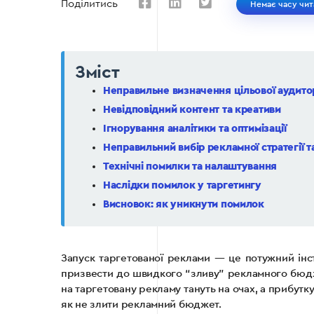
Поділитись
Немає часу чит
Зміст
Неправильне визначення цільової аудитор
Невідповідний контент та креативи
Ігнорування аналітики та оптимізації
Неправильний вибір рекламної стратегії 
Технічні помилки та налаштування
Наслідки помилок у таргетингу
Висновок: як уникнути помилок
Запуск таргетованої реклами — це потужний інс
призвести до швидкого “зливу” рекламного бюдже
на таргетовану рекламу тануть на очах, а прибутку
як не злити рекламний бюджет.