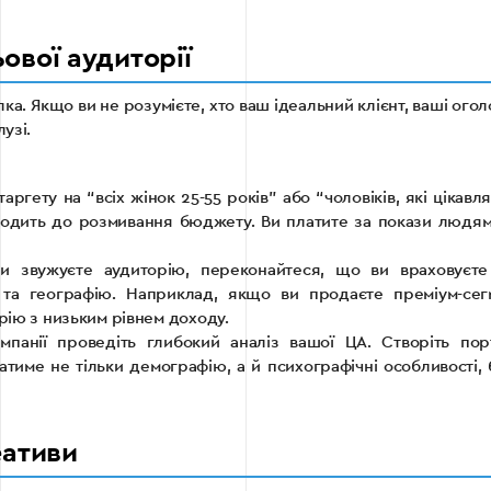
ової аудиторії
а. Якщо ви не розумієте, хто ваш ідеальний клієнт, ваші огол
узі.
ргету на “всіх жінок 25-55 років” або “чоловіків, які цікавл
водить до розмивання бюджету. Ви платите за покази людям,
 звужуєте аудиторію, переконайтеся, що ви враховуєте 
і та географію. Наприклад, якщо ви продаєте преміум-сег
орію з низьким рівнем доходу.
панії проведіть глибокий аналіз вашої ЦА. Створіть пор
атиме не тільки демографію, а й психографічні особливості, 
еативи