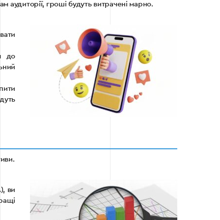
ам аудиторії, гроші будуть витрачені марно.
вати
я до
ьний
пити
дуть
иви.
), ви
кращі