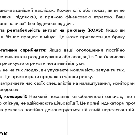
йочевидніший наслідок. Кожен клік або показ, який не
заявки, підписки), є прямою фінансовою втратою. Ваш
не на очах” без будь-якої віддачі.
 та рентабельність витрат на рекламу (ROAS):
Якщо ви
ваш бізнес працює в мінус. Це може призвести до браку
.
гативне сприйняття:
Якщо ваші оголошення постійно
же викликати роздратування або асоціації з “нав’язливою
 ризикуєте отримати негативні відгуки.
не на тих людях, ви упускаєте можливість залучити тих,
. Це прямі втрати продажів і частки ринку.
витрачаєте час своїх спеціалістів на налаштування, моніторин
завдання.
 конверсії):
Низький показник клікабельності означає, що
то клікнув, не здійснюють цільової дії. Це прямі індикатори про
 реклама постійно демонструється тій самій нерелевантній а
ок