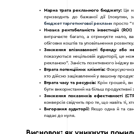
Марна трата рекламного бюджету:
Це на
призводить до бажаної дії (покупки, 
бюджет таргетингової реклами
просто “та
Низька рентабельність інвестицій (ROI)
витрачаєте багато, а отримуєте мало, 
обігових коштів та уповільнення розвитку
Зниження впізнаваності бренду або не
показуються нецільовій аудиторії, це мо
рекламою”. Замість позитивного іміджу ви
Втрата потенційних клієнтів:
Фокусуючись 
хто дійсно зацікавлений у вашому продукті
Втрата часу та ресурсів:
Крім грошей, ви 
бути використаний на більш продуктивні 
Зниження показників ефективності (CTR,
конверсія свідчить про те, що навіть ті, х
Вигорання аудиторії:
Якщо одна й та сама
падає до нуля.
Висновок: як уникнути помил