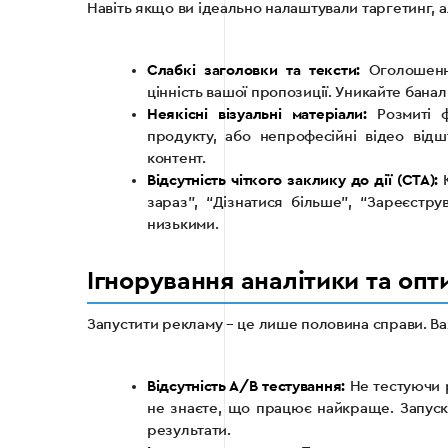
Навіть якщо ви ідеально налаштували таргетинг, а
Слабкі заголовки та тексти:
Оголошення
цінність вашої пропозиції. Уникайте бана
Неякісні візуальні матеріали:
Розмиті ф
продукту, або непрофесійні відео відшт
контент.
Відсутність чіткого заклику до дії (CTA):
К
зараз”, “Дізнатися більше”, “Зареєстру
низькими.
Ігнорування аналітики та опти
Запустити рекламу – це лише половина справи. Важ
Відсутність А/В тестування:
Не тестуючи р
не знаєте, що працює найкраще. Запуска
результати.