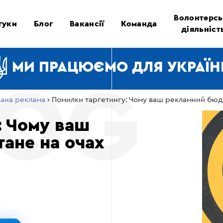
Волонтерсь
гуки
Блог
Вакансії
Команда
діяльніст
МИ ПРАЦЮЄМО ДЛЯ УКРАЇН
вана реклама
›
Помилки таргетингу: Чому ваш рекламний бюд
: Чому ваш
ане на очах