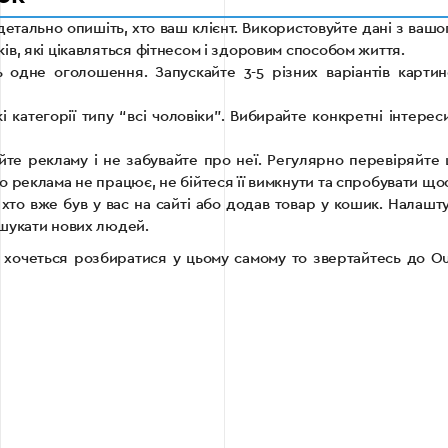
 детально опишіть, хто ваш клієнт. Використовуйте дані з ва
ів, які цікавляться фітнесом і здоровим способом життя.
одне оголошення. Запускайте 3-5 різних варіантів картинок
категорії типу “всі чоловіки”. Вибирайте конкретні інтерес
те рекламу і не забувайте про неї. Регулярно перевіряйте 
о реклама не працює, не бійтеся її вимкнути та спробувати що
 хто вже був у вас на сайті або додав товар у кошик. Налаш
 шукати нових людей.
 хочеться розбиратися у цьому самому то звертайтесь до O