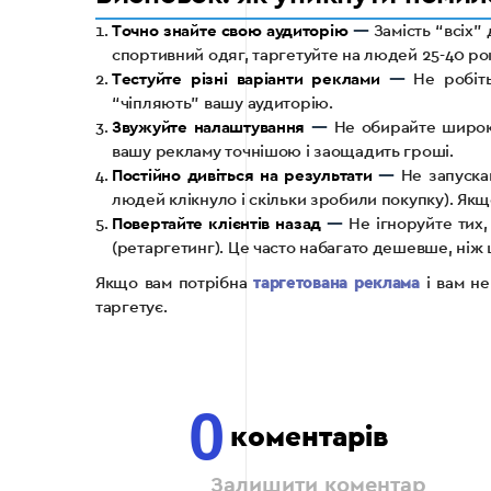
Точно знайте свою аудиторію
—
Замість “всіх”
спортивний одяг, таргетуйте на людей 25-40 рок
Тестуйте різні варіанти реклами
—
Не робіть 
“чіпляють” вашу аудиторію.
Звужуйте налаштування
—
Не обирайте широкі 
вашу рекламу точнішою і заощадить гроші.
Постійно дивіться на результати
—
Не запускай
людей клікнуло і скільки зробили покупку). Якщ
Повертайте клієнтів назад
—
Не ігноруйте тих,
(ретаргетинг). Це часто набагато дешевше, ніж
Якщо вам потрібна
таргетована реклама
і вам не
таргетує.
0
коментарів
Залишити коментар