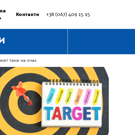
ка
Контакти
+38 (067) 409 15 25
ь
И
жет тане на очах