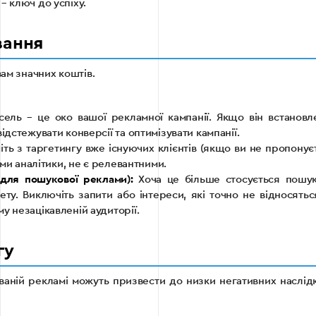
– ключ до успіху.
вання
вам значних коштів.
сель – це око вашої рекламної кампанії. Якщо він встановл
ідстежувати конверсії та оптимізувати кампанії.
ть з таргетингу вже існуючих клієнтів (якщо ви не пропонує
ими аналітики, не є релевантними.
(для пошукової реклами):
Хоча це більше стосується пошук
ету. Виключіть запити або інтереси, які точно не відносять
у незацікавленій аудиторії.
гу
ованій рекламі можуть призвести до низки негативних наслід