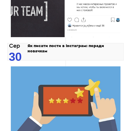
Сер
Як писати пости в Інстаграм: поради
новачкам
30