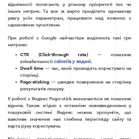
відмінності полягають у різному пріоритеті тих чи
інших метрик. Та все ж варто приділяти одинакову
увагу усім параметрам, працювати над кожною з
однаковими зусиллями.
При роботі з Google найчастіше виділяють такі три
метрики:
CTR (Click-through rate)
— показник
клікабельності
сніпетів у видачі
.
Dwell time
— час, який проводять користувачі на
сторінці.
Pogo-sticking
— швидке повернення на сторінку
результатів пошуку.
У роботі з Яндекс Pogo-stick визначається як показник
відмов. Також згідно з останніми нововведеннями у
пошуковій системі Яндекс можна зрозуміти, що
важливе значення має глибина перегляду сайту та
карта руху користувача.