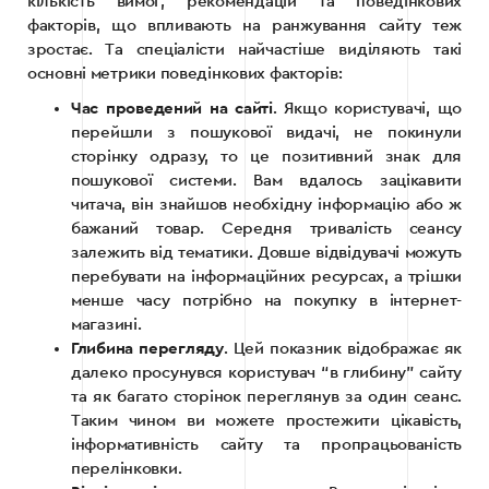
кількість вимог, рекомендацій та поведінкових
факторів, що впливають на ранжування сайту теж
зростає. Та спеціалісти найчастіше виділяють такі
основні метрики поведінкових факторів:
Час проведений на сайті
. Якщо користувачі, що
перейшли з пошукової видачі, не покинули
сторінку одразу, то це позитивний знак для
пошукової системи. Вам вдалось зацікавити
читача, він знайшов необхідну інформацію або ж
бажаний товар. Середня тривалість сеансу
залежить від тематики. Довше відвідувачі можуть
перебувати на інформаційних ресурсах, а трішки
менше часу потрібно на покупку в інтернет-
магазині.
Глибина перегляду
. Цей показник відображає як
далеко просунувся користувач “в глибину” сайту
та як багато сторінок переглянув за один сеанс.
Таким чином ви можете простежити цікавість,
інформативність сайту та пропрацьованість
перелінковки.