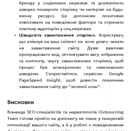
бренду у соціальних мережах та дозволяють
швидко поширити сторінку чи матеріал на будь-
якому ресурсі. Це допоможе позитивно
повпливати на поведінкові фактори та отримати
лояльну аудиторію у соц.мережах.
Швидкість завантаження сторінки
. Користувач,
що клікнув на ваш сніппет не хоче довго чекати
на завантаження сайту. Дуже важливо
пропрацювати код, оптимізувати вагу зображень
та контенту, чергу завантаження сторінки, щоб
процес був асинхронним та максимально
швидким. Скористайтесь сервісом Google
PageSpeed Insight, щоб довести показники
завантаження сайту до “зеленої зони”.
Висновки
Команда SEO-спеціалістів та маркетологів Outsourcing
Team готова прийти на допомогу не лише у пошуковій
оптимізації вашого сайту, а й у роботі з поведінковими