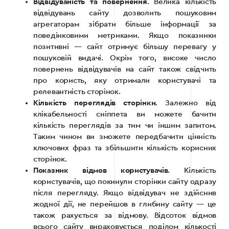
Відвідуваність та повернення
. Велика кількість
відвідувань сайту дозволить пошуковим
агрегаторам зібрати більше інформації за
поведінковими метриками. Якщо показники
позитивні — сайт отримує більшу перевагу у
пошуковій видачі. Окрім того, високе число
повернень відвідувачів на сайт також свідчить
про користь, яку отримали користувачі та
релевантність сторінок.
Кількість переглядів сторінки
. Залежно від
клікабельності сніппета ви можете бачити
кількість переглядів за тим чи іншим запитом.
Таким чином ви зможете передбачити цінність
ключових фраз та збільшити кількість корисних
сторінок.
Показник відмов користувачів
. Кількість
користувачів, що покинули сторінки сайту одразу
після перегляду. Якщо відвідувач не здійснив
жодної дії, не перейшов в глибину сайту — це
також рахується за відмову. Відсоток відмов
всього сайту вираховується поділом кількості