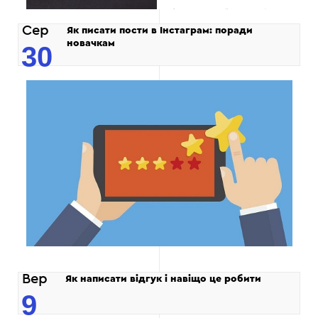
Сер
Як писати пости в Інстаграм: поради
новачкам
30
Вер
Як написати відгук і навіщо це робити
9