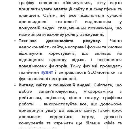
трафіку невпинно збільшується, тому варто
приділити увагу адаптації сайту під смартфони та
планшети. Сайти, які вже підключили сучасні
пришвидшені технології виділяються у
пошуковій видачі спеціальними позначками, що
може зіграти важливу роль у ранжуванні.
Технічна досконалість ресурсу
. Часто
недосконалість сайту, несправні форми та кнопки
відлякують користувачів, що впливає на
підвищення відсотку відмов і погіршення
поведінкових факторів. Тому фахівці проводять
технічний
аудит
і виправляють SEO-помилки та
функціональні несправності.
Вигляд сайту у пошуковій видачі
. Сніппети, що
добре запам’ятовуються, мікророзмітка з
рейтингом, оцінками, ціною товару, графіком
роботи — використовуйте все, що допоможе
привернути увагу до вашого сайту. Такий крок
допоможе виділитись серед десятків
конкурентів та отримати ще більше кліків та