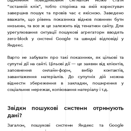
Відмінним поведінковим сигналом може стати
“останній клік”, тобто сторінка на якій користувач
завершив пошук та провів час є якісною. Заведено
вважати, що рівень показника відмов повинен бути
низьким, та все ж це залежить від тематики сайту. Для
урегулювання ситуації пошукові агрегатори вводять
zero-block у системі Google та швидкі відповіді у
Яндекс.
Варто не забувати про такі показники, як цільові та
супутні дії на сайті. Цільові дії — це заявки від клієнтів,
заповнення онлайн-форм, вибір контактів,
завантаження матеріалів. До супутніх дій можна
віднести збереження в закладки, поширення у
соціальних мережах, копіювання матеріалу і т.д.
Звідки пошукові системи отримують
дані?
Загалом, пошукові системи Яндекс та Google