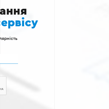
вання
сервісу
лярність