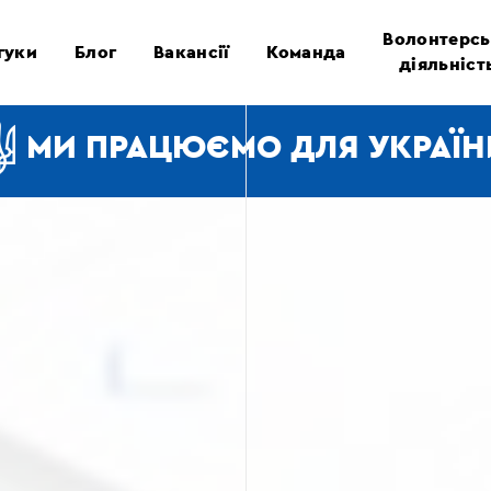
Волонтерсь
гуки
Блог
Вакансії
Команда
діяльніст
МИ ПРАЦЮЄМО ДЛЯ УКРАЇН