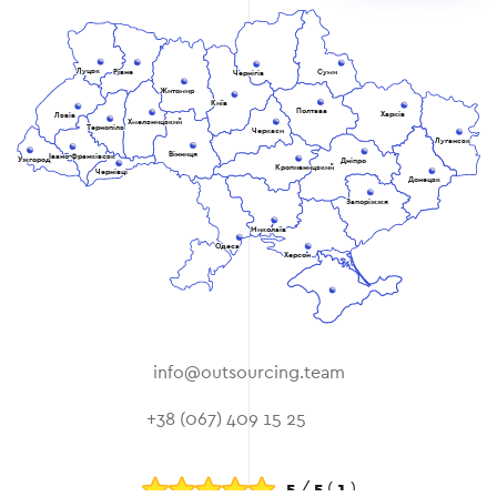
Луцьк
Рівне
Суми
Чернігів
Житомир
Київ
Полтава
Харків
Львів
Хмельницький
Тернопіль
Черкаси
Луганськ
Вінниця
Івано-Франківськ
Ужгород
Дніпро
Кропивницький
Чернівці
Донецьк
Запоріжжя
Миколаїв
Одеса
Херсон
info@outsourcing.team
+38 (067) 409 15 25
5
/
5
(
1
)