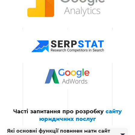
дотримуючись
обумовлених термінів.
Доступність та
ефективність
Ми пропонуємо
оптимальне
співвідношення якості та
ціни, що дозволяє
отримати професійний
сайт без зайвих витрат.
Часті запитання про розробку
сайту
юридичних послуг
Які основні функції повинен мати сайт