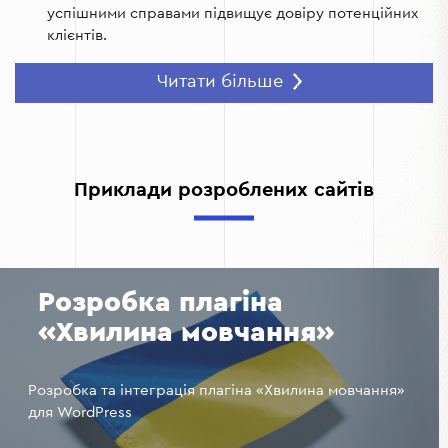
успішними справами підвищує довіру потенційних
клієнтів.
Автоматизація комунікації.
Розробка юридичного
Читати більше
сайту дозволяє впровадити онлайн-консультації,
чат-боти та форми зворотного зв’язку, що полегшує
комунікацію з клієнтами та скорочує час на
відповіді.
Приклади розроблених сайтів
Підвищення впізнаваності бренду.
Юридичний сайт
допомагає зміцнити присутність вашої компанії в
інтернеті. Регулярне наповнення блогу корисними
статтями та правовими порадами підвищує довіру та
формує імідж експертності.
Розробка плагіна
«Хвилина мовчання»
Розробка та інтеграція плагіна «Хвилина мовчання»
для WordPress