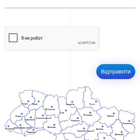
Луцьк
Рівне
Суми
Чернігів
Житомир
Київ
Полтава
Харків
Львів
Хмельницький
Тернопіль
Черкаси
Луганськ
Вінниця
Івано-Франківськ
Ужгород
Дніпро
Кропивницький
Чернівці
Донецьк