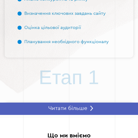
Визначення ключових завдань сайту
Оцінка цільової аудиторії
Планування необхідного функціоналу
Етап 1
Читати більше
Етап 2 — Розробка структури та
прототипування
Формування логічної структури сайту
Що ми вміємо