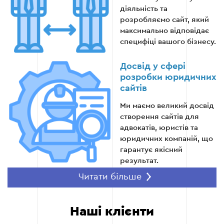
діяльність та
Впровадження рекламних кампаній
розробляємо сайт, який
максимально відповідає
Регулярне оновлення контенту
специфіці вашого бізнесу.
Надання технічної підтримки
Досвід у сфері
розробки юридичних
сайтів
Етап 6
Ми маємо великий досвід
створення сайтів для
адвокатів, юристів та
юридичних компаній, що
гарантує якісний
результат.
Читати більше
SEO-оптимізація
Ми впроваджуємо SEO-
Наші клієнти
стратегії для