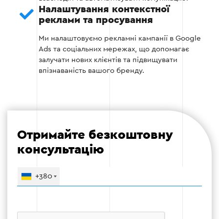
Налаштування контекстної
Додавання якісних зображень та відео
реклами та просування
Формування розділів з юридичними
Ми налаштовуємо рекламні кампанії в Google
документами
Ads та соціальних мережах, що допомагає
залучати нових клієнтів та підвищувати
впізнаваність вашого бренду.
Оптимізація швидкості завантаження
контенту
Етап 4
Отримайте безкоштовну
консультацію
+380
Етап 5 — Тестування та запуск
Перевірка швидкості роботи сайту