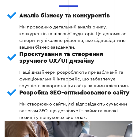
Визначення основних розділів
Аналіз бізнесу та конкурентів
Розробка прототипу для узгодження
Ми проводимо детальний аналіз ринку,
конкурентів та цільової аудиторії. Це допомагає
Визначення необхідного контенту
створити унікальне рішення, яке відповідатиме
вашим бізнес-завданням.
Проєктування та створення
зручного UX/UI дизайну
Етап 2
Наші дизайнери розробляють привабливий та
функціональний інтерфейс, що забезпечує
зручність використання сайту вашими клієнтами.
Розробка SEO-оптимізованого сайту
Ми створюємо сайти, які відповідають сучасним
Етап 3 — Дизайн та розробка
вимогам SEO, що дозволяє їм займати високі
позиції у пошукових системах.
Створення унікального дизайну відповідно
до бренду