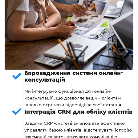
Адаптація сайту під мобільні пристрої
Розробка інтуїтивно зрозумілого
інтерфейсу
Реалізація інтерактивних елементів
Етап 3
Впровадження системи онлайн-
консультацій
Ми інтегруємо функціонал для онлайн-
консультацій, що дозволяє вашим клієнтам
швидко отримати відповіді на свої питання.
Етап 4 — Наповнення контентом
Інтеграція CRM для обліку клієнтів
Завдяки CRM-системі ви зможете ефективно
Написання унікальних текстів з SEO-
управляти базою клієнтів, відстежувати історію
оптимізацією
взаємодій та автоматизувати комунікацію.