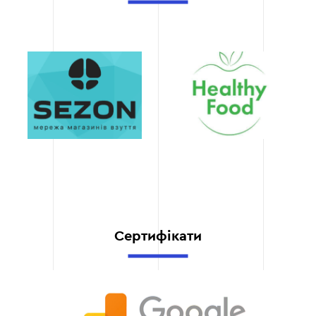
покращення видимості
сайту в Google та
залучення органічного
трафіку.
Гнучкість та
масштабованість
Наші рішення
дозволяють легко
розширювати функціонал
сайту та адаптувати його
під майбутні потреби
вашого бізнесу.
Сертифікати
Швидка реалізація
Завдяки професійній
команді ми розробляємо
сайти швидко та якісно,