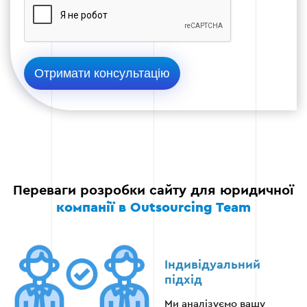
Тестування адаптивності на різних
пристроях
Виправлення можливих помилок
Запуск сайту у публічний доступ
Етап 5
Переваги розробки сайту для юридичної
компанії в Outsourcing Team
Етап 6 — Просування та підтримка
Індивідуальний
підхід
Налаштування SEO-оптимізації
Ми аналізуємо вашу