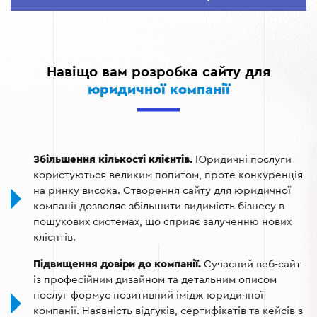
Відгуки клієнтів та кейси з успішними справами
Блог із корисними правовими статтями та новинами
Функціонал для онлайн-консультацій та запису на
Навіщо вам розробка сайту для
прийом
юридичної компанії
SEO-оптимізовані сторінки для залучення
органічного трафіку
Збільшення кількості клієнтів.
Юридичні послуги
користуються великим попитом, проте конкуренція
на ринку висока. Створення сайту для юридичної
компанії дозволяє збільшити видимість бізнесу в
пошукових системах, що сприяє залученню нових
клієнтів.
Підвищення довіри до компанії.
Сучасний веб-сайт
із професійним дизайном та детальним описом
послуг формує позитивний імідж юридичної
компанії. Наявність відгуків, сертифікатів та кейсів з