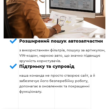
Реалізуємо функціонал каталогу.
Інтегруємо систему пошуку за VIN-кодом та
артикулами.
Налаштовуємо оплату, доставку та CRM.
Розширений пошук автозапчастин
з використанням фільтрів, пошуку за артикулом,
VIN-кодом, маркою авто, що значно підвищує
Етап 3
зручність користувачів.
Підтримку та супровід
наша команда не просто створює сайт, а й
забезпечує його безперебійну роботу,
допомагає в оновленнях та покращенні
функціоналу.
Етап 4: Тестування та запуск
Після розробки сайту запчастин проводиться
тестування: