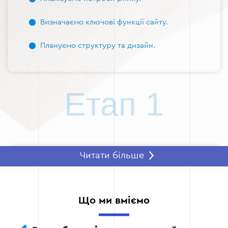
Визначаємо ключові функції сайту.
Плануємо структуру та дизайн.
Етап 1
Читати більше
Етап 2: Розробка дизайну та UX/UI
Створення сайту для магазину автозапчастин
вимагає зручного та функціонального
Що ми вміємо
інтерфейсу. Ми розробляємо: