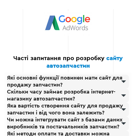
сайту для кращого
користувацького досвіду.
Повний комплекс
послуг
Ми надаємо повний цикл
розробки: від аналітики
та проектування до
підтримки та розвитку
Часті запитання про розробку
сайту
після запуску. Це
автозапчастин
дозволяє вам отримати
готовий продукт, який
Які основні функції повинен мати сайт для
одразу можна
продажу запчастин?
використовувати для
Скільки часу займає розробка інтернет-
продажів.
магазину автозапчастин?
Яка вартість створення сайту для продажу
запчастин і від чого вона залежить?
Чи можна інтегрувати сайт з базами даних
виробників та постачальників запчастин?
Які методи оплати та доставки можна