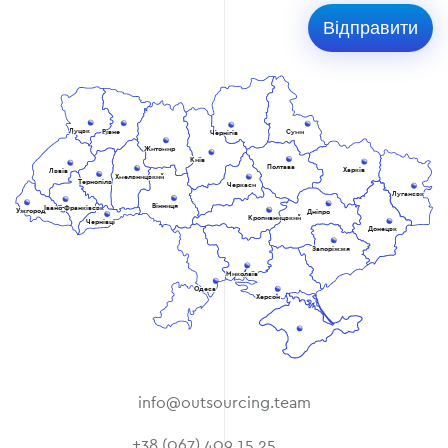
Луцьк
Рівне
Суми
Чернігів
Житомир
Київ
Полтава
Харків
Львів
Хмельницький
Тернопіль
Черкаси
Луганськ
Вінниця
Івано-Франківськ
Ужгород
Дніпро
Кропивницький
Чернівці
Донецьк
Запоріжжя
Миколаїв
Одеса
Херсон
info@outsourcing.team
+38 (067) 409 15 25