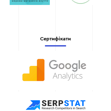
Завдяки CRM,
автоматичному
оновленню залишків,
інтеграції з
постачальниками ваш
бізнес стає більш
ефективним. Ваша
Сертифікати
система автоматично
оновлює ціни, стан
складу та статуси
замовлень.
Технічна підтримка
Ми забезпечуємо повний
супровід та оновлення
вашого сайту після його
запуску. Допомагаємо
адаптуватися до змін
ринку, додаємо нові
функції та
вдосконалюємо роботу