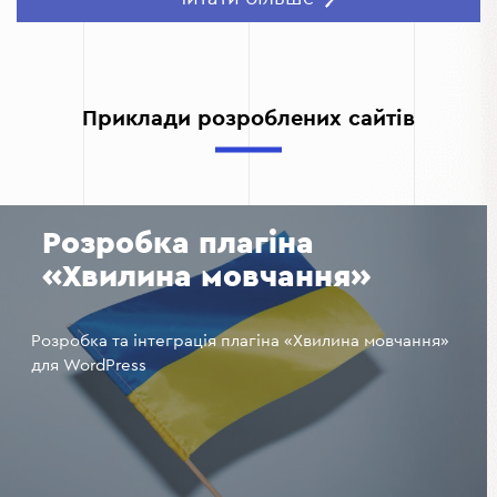
оптимізований сайт допомагає залучати більше
клієнтів через пошукові системи.
Забезпечити зручність для покупців
– каталог
автозапчастин, фільтри, зручний пошук та кошик
Приклади розроблених сайтів
полегшують процес покупки.
Оптимізувати бізнес-процеси
– CRM, аналітика
продажів та управління складом допомагають
ефективніше вести бізнес.
Розробка плагіна
«Хвилина мовчання»
Розробка та інтеграція плагіна «Хвилина мовчання»
для WordPress