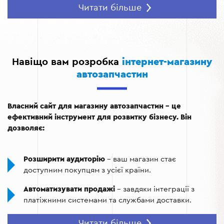
Інтеграція з платіжними системами
– забезпечення
Читати більше
зручної та безпечної оплати.
Адаптивний дизайн
– коректне відображення сайту
на будь-яких пристроях.
Навіщо вам розробка
інтернет-магазину
Покращена взаємодія з клієнтами
– можливість
автозапчастин
швидкої комунікації через онлайн-чат або
інтеграцію з CRM.
SEO-оптимізація
– залучення органічного трафіку
Власний сайт для магазину автозапчастин – це
завдяки високим позиціям у пошукових системах.
ефективний інструмент для розвитку бізнесу. Він
дозволяє:
Розширити аудиторію
– ваш магазин стає
доступним покупцям з усієї країни.
Автоматизувати продажі
– завдяки інтеграції з
платіжними системами та службами доставки.
Збільшити впізнаваність бренду
– SEO-
Читати більше