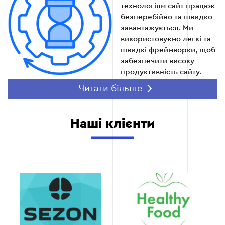
технологіям сайт працює
безперебійно та швидко
завантажується. Ми
використовуємо легкі та
швидкі фреймворки, щоб
забезпечити високу
продуктивність сайту.
SEO-оптимізація
Читати більше
Ми інтегруємо ключові
SEO-налаштування,
Наші клієнти
оптимізуємо контент,
налаштовуємо
мікророзмітку та
аналітику, щоб ваш сайт
займав топові позиції в
Google та залучав нових
клієнтів.
Автоматизація
продажів