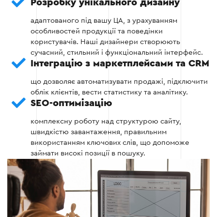
Адаптивний дизайн, який добре виглядає
Розробку унікального дизайну
на всіх пристроях.
адаптованого під вашу ЦА, з урахуванням
особливостей продукції та поведінки
Логічну навігацію та структуру каталогу.
користувачів. Наші дизайнери створюють
сучасний, стильний і функціональний інтерфейс.
Інтуїтивний процес оформлення
Інтеграцію з маркетплейсами та CRM
замовлення.
що дозволяє автоматизувати продажі, підключити
облік клієнтів, вести статистику та аналітику.
SEO-оптимізацію
Етап 2
комплексну роботу над структурою сайту,
швидкістю завантаження, правильним
використанням ключових слів, що допоможе
займати високі позиції в пошуку.
Етап 3: Програмування та інтеграція
На цьому етапі відбувається безпосередня
розробка сайту інтернет-магазину
автозапчастин. Ми: