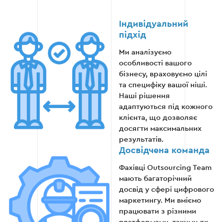
Рівня конверсії
Індивідуальний
підхід
Повернення інвестицій (ROI).
Ми аналізуємо
особливості вашого
бізнесу, враховуємо цілі
та специфіку вашої ніші.
Етап 5
Наші рішення
адаптуються під кожного
клієнта, що дозволяє
досягти максимальних
результатів.
Досвідчена команда
Фахівці Outsourcing Team
мають багаторічний
досвід у сфері цифрового
маркетингу. Ми вміємо
працювати з різними