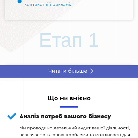
контекстній рекламі.
Етап 1
Читати більше
Етап 2: Планування рекламної кампанії
На цьому етапі визначаються:
Що ми вміємо
Ключові слова для реклами (включаючи
"контекстна реклама інтернет-магазину" і
"контекстна реклама web-сайту").
Аналіз потреб вашого бізнесу
Ми проводимо детальний аудит вашої діяльності,
Бюджет кампанії.
визначаємо ключові проблеми та можливості для