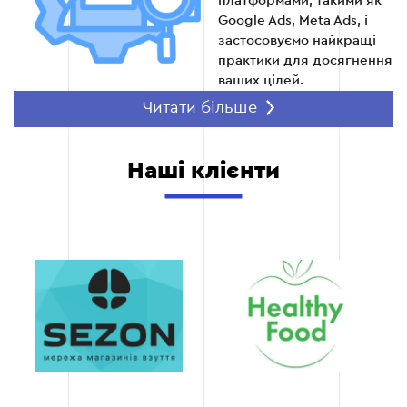
платформами, такими як
Google Ads, Meta Ads, і
застосовуємо найкращі
практики для досягнення
ваших цілей.
Гарантована
Читати більше
ефективність
Ми гарантуємо зростання
Наші клієнти
ключових показників
вашого бізнесу:
збільшення конверсій,
зменшення вартості
кліка, підвищення ROI.
Для цього ми
використовуємо передові
інструменти аналітики та
оптимізації.
Гнучкість і
масштабованість
Наші рішення