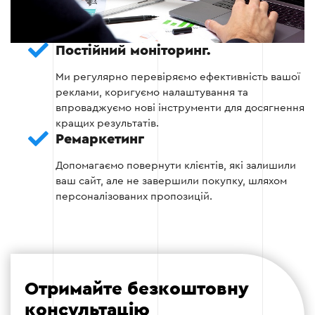
Створення оголошень із чіткими та
привабливими текстами.
Постійний моніторинг.
Встановлення параметрів таргетування.
Ми регулярно перевіряємо ефективність вашої
реклами, коригуємо налаштування та
впроваджуємо нові інструменти для досягнення
Етап 3
кращих результатів.
Ремаркетинг
Допомагаємо повернути клієнтів, які залишили
ваш сайт, але не завершили покупку, шляхом
персоналізованих пропозицій.
Етап 4: Моніторинг та оптимізація
Після запуску кампанії важливо регулярно
аналізувати її ефективність:
Отримайте безкоштовну
Відстежувати CTR, конверсії, вартість кліка
консультацію