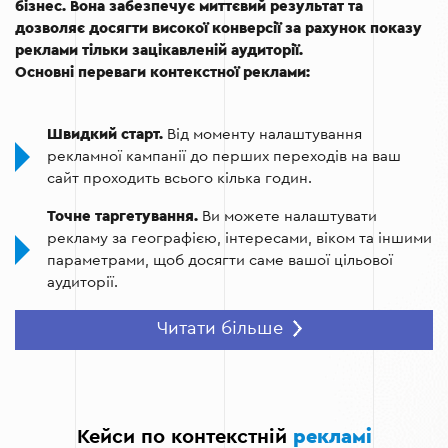
бізнес. Вона забезпечує миттєвий результат та
дозволяє досягти високої конверсії за рахунок показу
реклами тільки зацікавленій аудиторії.
Основні переваги контекстної реклами:
Швидкий старт.
Від моменту налаштування
рекламної кампанії до перших переходів на ваш
сайт проходить всього кілька годин.
Точне таргетування.
Ви можете налаштувати
рекламу за географією, інтересами, віком та іншими
параметрами, щоб досягти саме вашої цільової
аудиторії.
Підвищення продажів.
Контекстна реклама
Читати більше
інтернет-магазину дозволяє залучати клієнтів, які
вже готові до покупки, що збільшує середній чек і
кількість замовлень.
Аналіз ефективності.
Інструменти аналітики
Кейси по контекстній
рекламі
допомагають оцінювати результати кампанії,