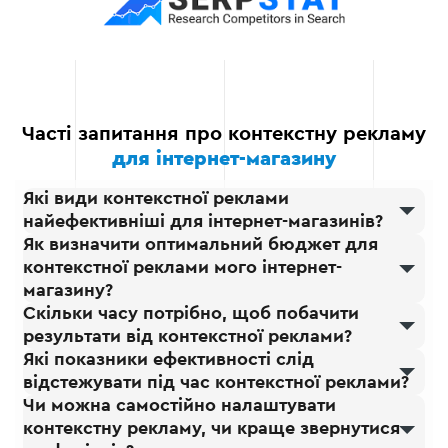
розвитку бізнесу.
Підтримка 24/7
Ми завжди на зв'язку,
щоб надати підтримку,
відповісти на запитання
та допомогти у вирішенні
Часті запитання про контекстну рекламу
будь-яких труднощів.
для інтернет-магазину
Наш клієнтський сервіс
гарантує оперативне
Які види контекстної реклами
реагування та
найефективніші для інтернет-магазинів?
професійний підхід.
Як визначити оптимальний бюджет для
контекстної реклами мого інтернет-
магазину?
Скільки часу потрібно, щоб побачити
результати від контекстної реклами?
Які показники ефективності слід
відстежувати під час контекстної реклами?
Чи можна самостійно налаштувати
контекстну рекламу, чи краще звернутися