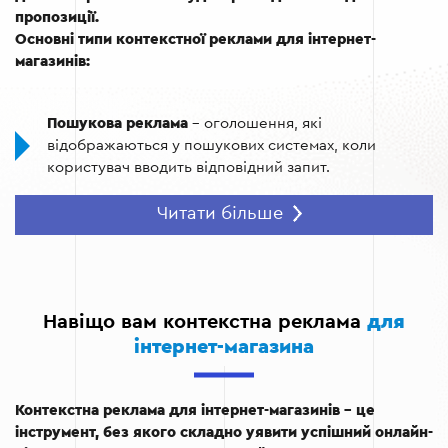
пропозиції.
Основні типи контекстної реклами для інтернет-
магазинів:
Пошукова реклама
– оголошення, які
відображаються у пошукових системах, коли
користувач вводить відповідний запит.
Медійна реклама
– банери або графічні
Читати більше
оголошення, що з’являються на сайтах партнерської
мережі.
Ремаркетинг
– реклама, яка повертає відвідувачів,
що раніше цікавилися вашим магазином або
Навіщо вам контекстна реклама
для
товарами.
інтернет-магазина
Відеореклама
– інтерактивні відеоролики, які
розміщуються на популярних відеоплатформах,
Контекстна реклама для інтернет-магазинів – це
таких як YouTube.
інструмент, без якого складно уявити успішний онлайн-