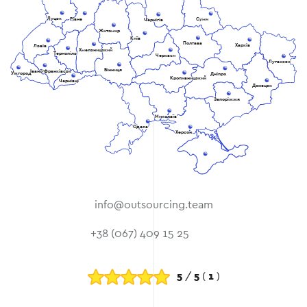
Луцьк
Рівне
Суми
Чернігів
Житомир
Київ
Полтава
Харків
Львів
Хмельницький
Тернопіль
Черкаси
Луганськ
Вінниця
Івано-Франківськ
Ужгород
Дніпро
Кропивницький
Чернівці
Донецьк
Запоріжжя
Миколаїв
Одеса
Херсон
info@outsourcing.team
+38 (067) 409 15 25
5
/
5
(
1
)