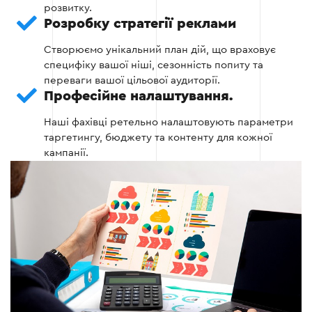
розвитку.
Формати реклами (пошукова, медійна,
Розробку стратегії реклами
ремаркетинг тощо).
Створюємо унікальний план дій, що враховує
специфіку вашої ніші, сезонність попиту та
переваги вашої цільової аудиторії.
Етап 2
Професійне налаштування.
Наші фахівці ретельно налаштовують параметри
таргетингу, бюджету та контенту для кожної
кампанії.
Етап 3: Налаштування та запуск
кампанії
Після планування відбувається:
Налаштування рекламних облікових записів
у Google Ads, Meta Ads або інших
платформах.