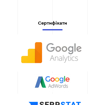
враховують ваші поточні
потреби та дозволяють
швидко адаптуватися до
змін у ринку або
Сертифікати
розширення бізнесу. Ми
готові масштабувати
кампанії разом із вашим
зростанням.
Економія часу та
ресурсів
Завдяки нашим послугам
вам не доведеться
витрачати час на складні
налаштування чи
управління рекламними
кампаніями. Ми беремо
на себе всі технічні
аспекти, дозволяючи вам
зосередитися на