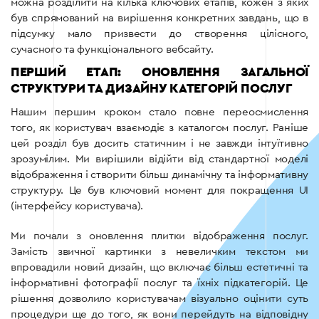
можна розділити на кілька ключових етапів, кожен з яких
був спрямований на вирішення конкретних завдань, що в
підсумку мало призвести до створення цілісного,
сучасного та функціонального вебсайту.
ПЕРШИЙ ЕТАП: ОНОВЛЕННЯ ЗАГАЛЬНОЇ
СТРУКТУРИ ТА ДИЗАЙНУ КАТЕГОРІЙ ПОСЛУГ
Нашим першим кроком стало повне переосмислення
того, як користувач взаємодіє з каталогом послуг. Раніше
цей розділ був досить статичним і не завжди інтуїтивно
зрозумілим. Ми вирішили відійти від стандартної моделі
відображення і створити більш динамічну та інформативну
структуру. Це був ключовий момент для покращення UI
(інтерфейсу користувача).
Ми почали з оновлення плитки відображення послуг.
Замість звичної картинки з невеличким текстом ми
впровадили новий дизайн, що включає більш естетичні та
інформативні фотографії послуг та їхніх підкатегорій. Це
рішення дозволило користувачам візуально оцінити суть
процедури ще до того, як вони перейдуть на відповідну