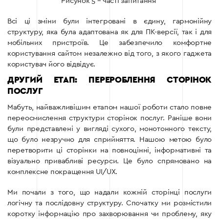
Рисунок 5 – часті запитання
Всі ці зміни були інтегровані в єдину, гармонійну
структуру, яка була адаптована як для ПК-версії, так і для
мобільних пристроїв. Це забезпечило комфортне
користування сайтом незалежно від того, з якого гаджета
користувач його відвідує.
ДРУГИЙ ЕТАП: ПЕРЕРОБЛЕННЯ СТОРІНОК
ПОСЛУГ
Мабуть, найважливішим етапом нашої роботи стало повне
переосмислення структури сторінок послуг. Раніше вони
були представлені у вигляді сухого, монотонного тексту,
що було незручно для сприйняття. Нашою метою було
перетворити ці сторінки на повноцінні, інформативні та
візуально привабливі ресурси. Це було спрямовано на
комплексне покращення UI/UX.
Ми почали з того, що надали кожній сторінці послуги
логічну та послідовну структуру. Спочатку ми розмістили
коротку інформацію про захворювання чи проблему, яку