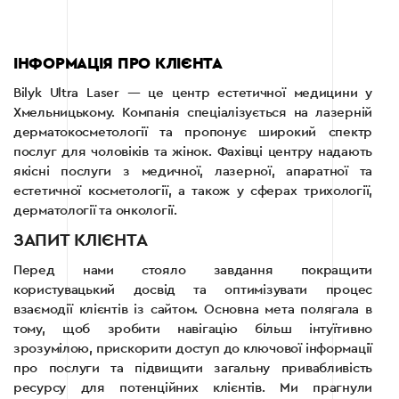
ІНФОРМАЦІЯ ПРО КЛІЄНТА
Bilyk Ultra Laser — це центр естетичної медицини у
Хмельницькому. Компанія спеціалізується на лазерній
дерматокосметології та пропонує широкий спектр
послуг для чоловіків та жінок. Фахівці центру надають
якісні послуги з медичної, лазерної, апаратної та
естетичної косметології, а також у сферах трихології,
дерматології та онкології.
ЗАПИТ КЛІЄНТА
Перед нами стояло завдання покращити
користувацький досвід та оптимізувати процес
взаємодії клієнтів із сайтом. Основна мета полягала в
тому, щоб зробити навігацію більш інтуїтивно
зрозумілою, прискорити доступ до ключової інформації
про послуги та підвищити загальну привабливість
ресурсу для потенційних клієнтів. Ми прагнули