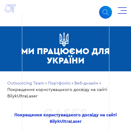
МИ ПРАЦЮЄМО ДЛЯ
УКРАЇНИ
Outsourcing Team
›
Портфоліо
›
Веб-дизайн
›
Покращення користувацького досвіду на сайті
BilykUltraLaser
Покращення користувацького досвіду на сайті
BilykUltraLaser