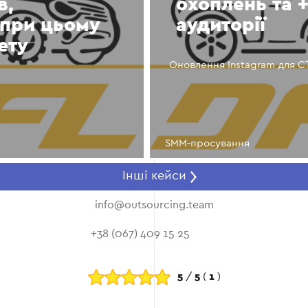
охоплень та +37%
аудиторії
Оновлення Instagram для СТО DriveForLife
SMM-просування
Інші кейси
info@outsourcing.team
+38 (067) 409 15 25
5
/
5
(
1
)