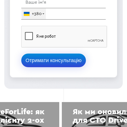
+380
Як ми оновили Instagram
для СТО DriveForLife: +55%