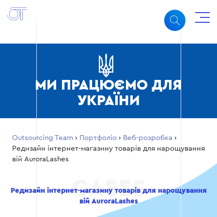
МИ ПРАЦЮЄМО ДЛЯ
УКРАЇНИ
Outsourcing Team
›
Портфоліо
›
Веб-розробка
›
Редизайн інтернет-магазину товарів для нарощування
вій AuroraLashes
Редизайн інтернет-магазину товарів для нарощування
вій AuroraLashes