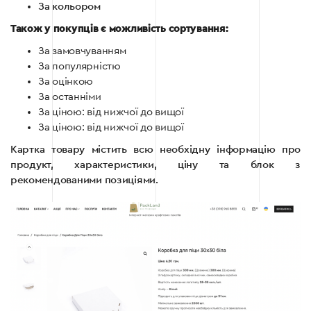
За кольором
Також у покупців є можливість сортування:
За замовчуванням
За популярністю
За оцінкою
За останніми
За ціною: від нижчої до вищої
За ціною: від нижчої до вищої
Картка товару містить всю необхідну інформацію про
продукт, характеристики, ціну та блок з
рекомендованими позиціями.