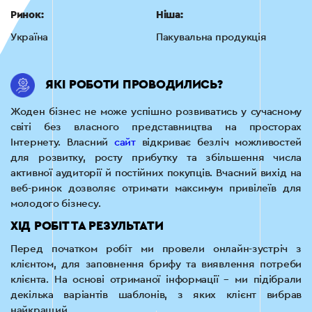
Ринок:
Ніша:
Україна
Пакувальна продукція
ЯКІ РОБОТИ ПРОВОДИЛИСЬ?
Жоден бізнес не може успішно розвиватись у сучасному
світі без власного представництва на просторах
Інтернету. Власний
сайт
відкриває безліч можливостей
для розвитку, росту прибутку та збільшення числа
активної аудиторії й постійних покупців. Вчасний вихід на
веб-ринок дозволяє отримати максимум привілеїв для
молодого бізнесу.
ХІД РОБІТ ТА РЕЗУЛЬТАТИ
Перед початком робіт ми провели онлайн-зустріч з
клієнтом, для заповнення брифу та виявлення потреби
клієнта. На основі отриманої інформації – ми підібрали
декілька варіантів шаблонів, з яких клієнт вибрав
найкращий.