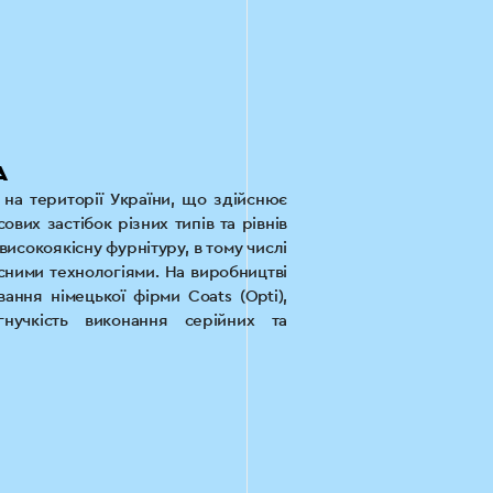
А
на території України, що здійснює
вих застібок різних типів та рівнів
исокоякісну фурнітуру, в тому числі
асними технологіями. На виробництві
ання німецької фірми Coats (Opti),
нучкість виконання серійних та