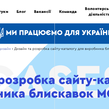
Волонтерсь
гуки
Блог
Вакансії
Команда
діяльніст
МИ ПРАЦЮЄМО ДЛЯ УКРАЇН
дизайн
›
Дизайн та розробка сайту-каталогу для виробника б
розробка сайту-к
ника блискавок M