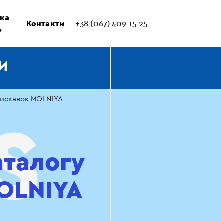
ка
Контакти
+38 (067) 409 15 25
ь
И
лискавок MOLNIYA
аталогу
OLNIYA