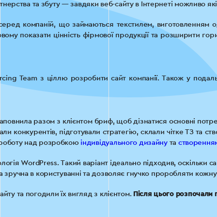
артнерства та збуту — завдяки веб-сайту в Інтернеті можливо я
серед компаній, що займаються текстилем, виготовленням одя
вому показати цінність фірмової продукції та розширити гор
rcing Team з ціллю розробити сайт компанії. Також у подал
аповнила разом з клієнтом бриф, щоб дізнатися основні потр
вали конкурентів, підготували стратегію, склали чітке ТЗ та ст
 роботу над розробкою
індивідуального дизайну
та
створенням
логія WordPress. Такий варіант ідеально підходив, оскільки с
а зручна в користуванні та дозволяє гнучко проробляти кожну 
йту та погодили їх вигляд з клієнтом.
Після цього розпочали 