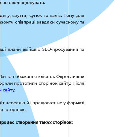
кісно еволюціонувати.
гу, взуття, сумок та валіз. Тому для
изонти співпраці завдяки сучасному та
ьші плани ввійшло SEO-просування та
еби та побажання клієнта. Окресливши
ворили прототипи сторінок сайту. Після
 сайту
.
айт невеликий і працюватиме у форматі
зі сторінок.
процес створення таких сторінок: