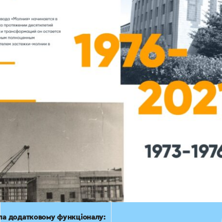
ла додатковому функціоналу: