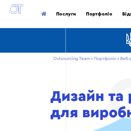
Послуги
Портфоліо
Від
Outsourcing Team
›
Портфоліо
›
Веб-
Дизайн та 
для вироб