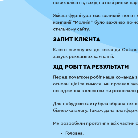
нових клієнтів, вихід на нові ринки п
Якісна фурнітура має великий попит 
компанії “Молнія” було важливо по-но
стильному сайту.
ЗАПИТ КЛІЄНТА
Клієнт звернувся до команди Outsou
запуск рекламних кампаній.
ХІД РОБІТ ТА РЕЗУЛЬТАТИ
Перед початком робіт наша команда з
основні цілі та вимоги, ми проаналізу
погодження з клієнтом ми розпочали
Для побудови сайту була обрана техно
бізнес-каталогу. Також дана платформ
Ми розробили прототипи всіх частин са
Головна.