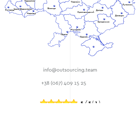
Тернопіль
Черкаси
Луганськ
Вінниця
Івано-Франківськ
Ужгород
Дніпро
Кропивницький
Чернівці
Донецьк
Запоріжжя
Миколаїв
Одеса
Херсон
info@outsourcing.team
+38 (067) 409 15 25
5
/
5
(
1
)
© 2026