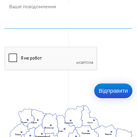
Луцьк
Рівне
Суми
Чернігів
Житомир
Київ
Полтава
Харків
Львів
Хмельницький