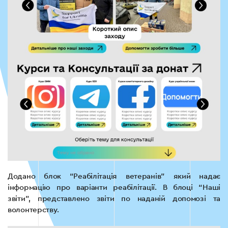
Додано блок “Реабілітація ветеранів” який надає
інформацію про варіанти реабілітації. В блоці “Наші
звіти”, представлено звіти по наданій допомозі та
волонтерству.